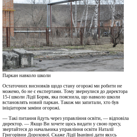
Паркан навколо школи
Остаточних висновків щодо стану огорожі ми робити не
можемо, бо не є експертами. Тому звернулися до директора
15-ї школи Лідії Боряк, яка пояснила, що навколо школи
встановлять новий паркан. Також ми запитали, хто був
ініціатором заміни огорожі.
— Такі питання йдуть через управління освіти, — відповіла
директор. — Якщо Ви хочете щось видати у свою пресу,
звертайтеся до начальника управління освіти Наталії
Григорівни Дорохової. Скаже Лідії Іванівні дати якусь