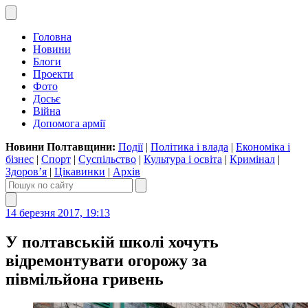
Головна
Новини
Блоги
Проекти
Фото
Досьє
Війна
Допомога армії
Новини Полтавщини:
Події
|
Політика і влада
|
Економіка і
бізнес
|
Спорт
|
Суспільство
|
Культура і освіта
|
Кримінал
|
Здоров’я
|
Цікавинки
|
Архів
14 березня 2017, 19:13
У полтавській школі хочуть
відремонтувати огорожу за
півмільйона гривень