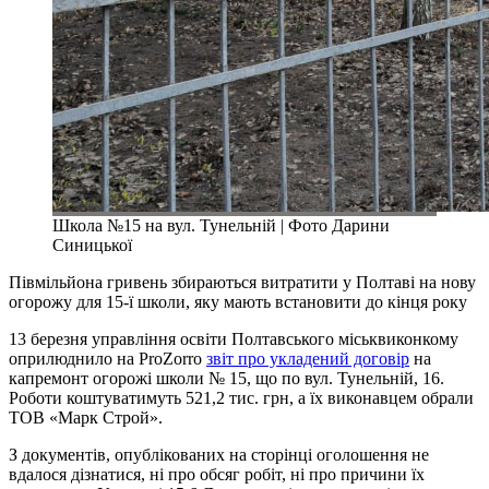
Школа №15 на вул. Тунельній | Фото Дарини
Синицької
Півмільйона гривень збираються витратити у Полтаві на нову
огорожу для 15-ї школи, яку мають встановити до кінця року
13 березня управління освіти Полтавського міськвиконкому
оприлюднило на ProZorro
звіт про укладений договір
на
капремонт огорожі школи № 15, що по вул. Тунельній, 16.
Роботи коштуватимуть 521,2 тис. грн, а їх виконавцем обрали
ТОВ «Марк Строй».
З документів, опублікованих на сторінці оголошення не
вдалося дізнатися, ні про обсяг робіт, ні про причини їх