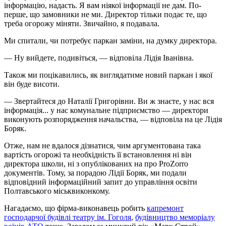
інформацію, надасть. Я вам ніякої інформації не дам. По-
перше, що замовники не ми. Директор тільки подає те, що
треба огорожу міняти. Звичайно, я подавала.
Ми спитали, чи потребує паркан заміни, на думку директора.
— Ну вийдете, подивіться, — відповіла Лідія Іванівна.
Також ми поцікавились, як виглядатиме новий паркан і якої
він буде висоти.
— Звертайтеся до Наталії Григорівни. Ви ж знаєте, у нас вся
інформація... у нас комунальне підприємство — директори
виконують розпорядження начальства, — відповіла на це Лідія
Боряк.
Отже, нам не вдалося дізнатися, чим аргументована така
вартість огорожі та необхідність її встановлення ні він
директора школи, ні з опублікованих на про ProZorro
документів. Тому, за порадою Лідії Боряк, ми подали
відповідний інформаційний запит до управління освіти
Полтавського міськвиконкому.
Нагадаємо, що фірма-виконавець робить
капремонт
господарчої будівлі театру ім. Гоголя
,
будівництво меморіалу