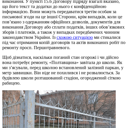
виконання. У пункті 15.6 Договору підряду взагалі вказано,
що його текст та додатки до нього є конфіденційною
інформацією. Вони можуть передаватися третім особам за
письмової згоди на це іншої Сторони, крім випадків, коли це
пов’язано з одержанням офіційних дозволів, документів для
виконання Договору або сплати податків, інших обов’язкових
зборів і платежів, а також у випадках передбачених чинним
законодавством України. Із
схожою ситуацією
ми стикалися
під час отримання копій договорів та актів виконаних робіт по
ремонту просп. Першотравневого.
Щоб дізнатися, наскільки поганий стан огорожі і чи дійсно
вона потребує ремонту, «Полтавщина» завітала до школи. Як
ми з’ясували, перед школою встановлений залізний паркан, у
метр заввишки. Він ніде не похилився і не розвалюється. За
будівлею школи розташований стадіон, огороджений сіткою
рабицею.