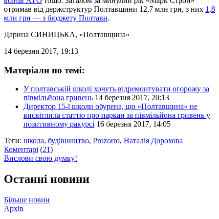
воїнів АТО
тощо. Загалом за минулий рік «Марк Строй»
отримав від держструктур Полтавщини 12,7 млн грн, з них
1,8
млн грн — з бюджету Полтави
.
Дарина СИНИЦЬКА
, «Полтавщина»
14 березня 2017, 19:13
Матеріали по темі:
У полтавській школі хочуть відремонтувати огорожу за
півмільйона гривень
14 березня 2017, 20:13
Директор 15-ї школи обурена, що «Полтавщина» не
висвітлила статтю про паркан за півмільйона гривень у
позитивному ракурсі
16 березня 2017, 14:05
Теги:
школа
,
будівництво
,
Prozorro
,
Наталія Дорохова
Коментарі
(
21
)
Вислови свою думку!
Останні новини
Більше новин
Архів