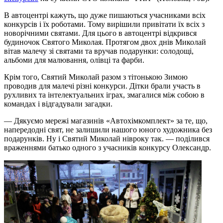
В автоцентрі кажуть, що дуже пишаються учасниками всіх
конкурсів і їх роботами. Тому вирішили привітати їх всіх з
новорічними святами. Для цього в автоцентрі відкрився
будиночок Святого Миколая. Протягом двох днів Миколай
вітав малечу зі святами та вручав подарунки: солодощі,
альбоми для малювання, олівці та фарби.
Крім того, Святий Миколай разом з тітонькою Зимою
проводив для малечі різні конкурси. Дітки брали участь в
рухливих та інтелектуальних іграх, змагалися між собою в
командах і відгадували загадки.
— Дякуємо мережі магазинів «Автохімкомплект» за те, що,
напередодні свят, не залишили нашого юного художника без
подарунків. Ну і Святий Миколай нівроку так. — поділився
враженнями батько одного з учасників конкурсу Олександр.