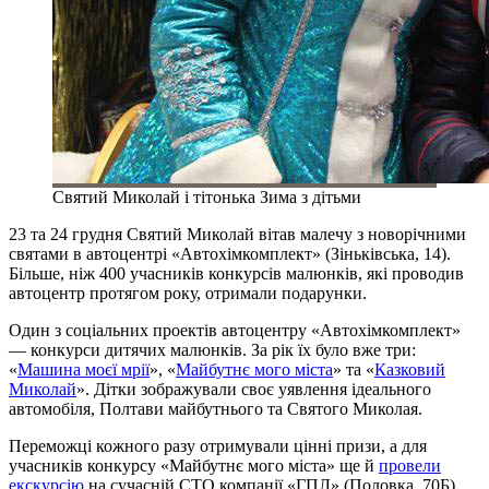
Святий Миколай і тітонька Зима з дітьми
23 та 24 грудня Святий Миколай вітав малечу з новорічними
святами в автоцентрі «Автохімкомплект» (Зіньківська, 14).
Більше, ніж 400 учасників конкурсів малюнків, які проводив
автоцентр протягом року, отримали подарунки.
Один з соціальних проектів автоцентру «Автохімкомплект»
— конкурси дитячих малюнків. За рік їх було вже три:
«
Машина моєї мрії
», «
Майбутнє мого міста
» та «
Казковий
Миколай
». Дітки зображували своє уявлення ідеального
автомобіля, Полтави майбутнього та Святого Миколая.
Переможці кожного разу отримували цінні призи, а для
учасників конкурсу «Майбутнє мого міста» ще й
провели
екскурсію
на сучасній СТО компанії «ГПЛ» (Половка, 70Б).