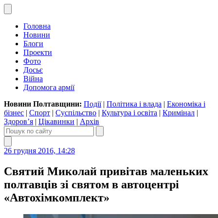
Головна
Новини
Блоги
Проекти
Фото
Досьє
Війна
Допомога армії
Новини Полтавщини:
Події
|
Політика і влада
|
Економіка і
бізнес
|
Спорт
|
Суспільство
|
Культура і освіта
|
Кримінал
|
Здоров’я
|
Цікавинки
|
Архів
26 грудня 2016, 14:28
Святий Миколай привітав маленьких
полтавців зі святом в автоцентрі
«Автохімкомплект»