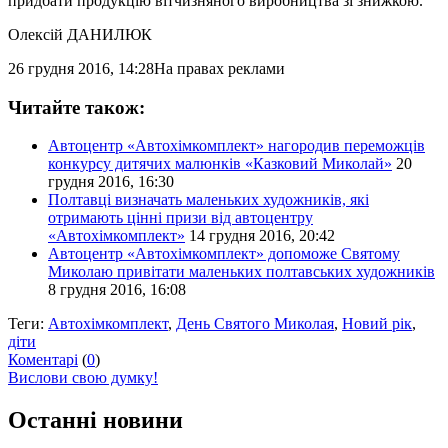
придбати продукцію вітчизняного виробництва зі знижкою.
Олексій ДАНИЛЮК
26 грудня 2016, 14:28
На правах реклами
Читайте також:
Автоцентр «Автохімкомплект» нагородив переможців
конкурсу дитячих малюнків «Казковий Миколай»
20
грудня 2016, 16:30
Полтавці визначать маленьких художників, які
отримають цінні призи від автоцентру
«Автохімкомплект»
14 грудня 2016, 20:42
Автоцентр «Автохімкомплект» допоможе Святому
Миколаю привітати маленьких полтавських художників
8 грудня 2016, 16:08
Теги:
Автохімкомплект
,
День Святого Миколая
,
Новий рік
,
діти
Коментарі
(
0
)
Вислови свою думку!
Останні новини