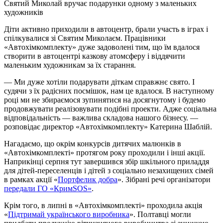
Святий Миколай вручає подарунки одному з маленьких
художників
Діти активно приходили в автоцентр, брали участь в іграх і
спілкувалися зі Святим Миколаєм. Працівники
«Автохімкомплекту» дуже задоволені тим, що їм вдалося
створити в автоцентрі казкову атомсферу і віддячити
маленьким художникам за їх старання.
— Ми дуже хотіли подарувати діткам справжнє свято. І
судячи з їх радісних посмішок, нам це вдалося. В наступному
році ми не збираємося зупинятися на досягнутому і будемо
продовжувати реалізовувати подібні проекти. Адже соціальна
відповідальність — важлива складова нашого бізнесу. —
розповідає директор «Автохімкомплекту» Катерина Шаблій.
Нагадаємо, що окрім конкурсів дитячих малюнків в
«Автохімкомплекті» протягом року проходили і інші акції.
Наприкінці серпня тут завершився збір шкільного приладдя
для дітей-переселенців і дітей з соціально незахищених сімей
в рамках акції «
Портфелик добра
». Зібрані речі організатори
передали ГО «КримSOS»
.
Крім того, в липні в «Автохімкомплекті» проходила акція
«
Підтримай українського виробника
». Полтавці могли