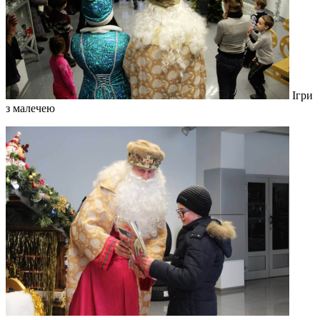
Ігри
з малечею