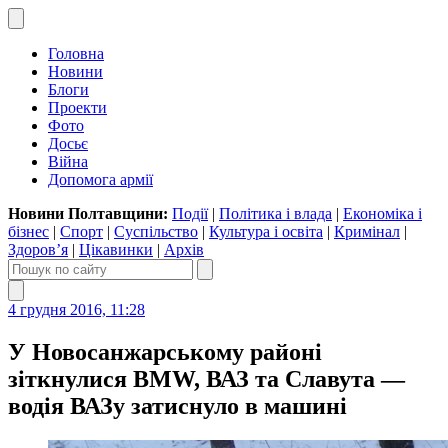
Головна
Новини
Блоги
Проекти
Фото
Досьє
Війна
Допомога армії
Новини Полтавщини:
Події
|
Політика і влада
|
Економіка і
бізнес
|
Спорт
|
Суспільство
|
Культура і освіта
|
Кримінал
|
Здоров’я
|
Цікавинки
|
Архів
4 грудня 2016, 11:28
У Новосанжарському районі
зіткнулися BMW, ВАЗ та Славута —
водія ВАЗу затиснуло в машині