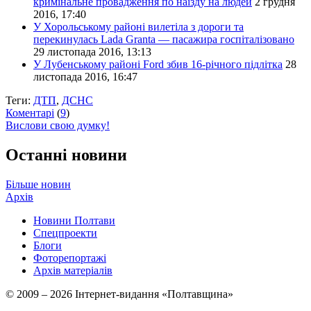
кримінальне провадження по наїзду на людей
2 грудня
2016, 17:40
У Хорольському районі вилетіла з дороги та
перекинулась Lada Granta — пасажира госпіталізовано
29 листопада 2016, 13:13
У Лубенському районі Ford збив 16-річного підлітка
28
листопада 2016, 16:47
Теги:
ДТП
,
ДСНС
Коментарі
(
9
)
Вислови свою думку!
Останні новини
Більше новин
Архів
Новини Полтави
Спецпроекти
Блоги
Фоторепортажі
Архів матеріалів
© 2009 – 2026 Інтернет-видання «Полтавщина»