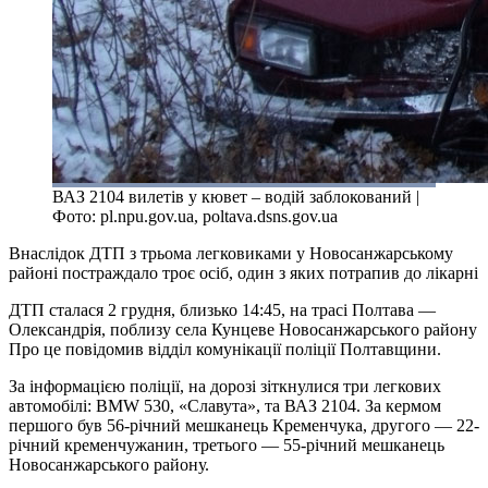
ВАЗ 2104 вилетів у кювет – водій заблокований |
Фото: pl.npu.gov.ua, poltava.dsns.gov.ua
Внаслідок ДТП з трьома легковиками у Новосанжарському
районі постраждало троє осіб, один з яких потрапив до лікарні
ДТП сталася 2 грудня, близько 14:45, на трасі Полтава —
Олександрія, поблизу села Кунцеве Новосанжарського району
Про це повідомив відділ комунікації поліції Полтавщини.
За інформацією поліції, на дорозі зіткнулися три легкових
автомобілі: BMW 530, «Славута», та ВАЗ 2104. За кермом
першого був 56-річний мешканець Кременчука, другого — 22-
річний кременчужанин, третього — 55-річний мешканець
Новосанжарського району.