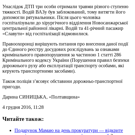
Унаслідок ДТП три особи отримали травми різного ступеню
тяжкості. Водій ВАЗу був заблокований, тому витягти його
допомогли рятувальники. Після цього чоловіка
госпіталізували до хірургічного відділення Новосанжарської
центральної районної лікарні. Водій та 41-річний пасажир
«Славути» від госпіталізації відмовилися.
Правоохоронці вирішують питання про внесення даної події
до Єдиного реєстру досудових розслідувань за ознаками
кримінального правопорушення за частиною 1 статті 286
Кримінального кодексу України (Порушення правил безпеки
дорожнього руху або експлуатації транспорту особами, які
керують транспортними засобами).
Також поліція з’ясовує обставини дорожньо-транспортної
пригоди.
Дарина СИНИЦЬКА
, «Полтавщина»
4 грудня 2016, 11:28
Читайте також:
Подарунок Мамаю на день прокуратури — відкрите