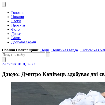
Головна
Новини
Блоги
Проекти
Фото
Досьє
Війна
Допомога армії
Новини Полтавщини:
Події
|
Політика і влада
|
Економіка і біз
29 липня 2010, 09:27
Дзюдо: Дмитро Канівець здобуває дві є