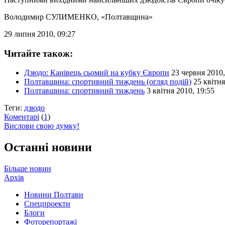
Володимир СУЛИМЕНКО
, «Полтавщина»
29 липня 2010, 09:27
Читайте також:
Дзюдо: Канівець сьомий на кубку Європи
23 червня 2010,
Полтавщина: спортивний тиждень (огляд подій)
25 квітня
Полтавщина: спортивний тиждень
3 квітня 2010, 19:55
Теги:
дзюдо
Коментарі
(
1
)
Вислови свою думку!
Останні новини
Більше новин
Архів
Новини Полтави
Спецпроекти
Блоги
Фоторепортажі