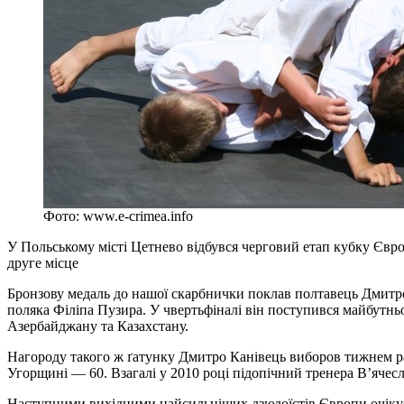
Фото: www.e-crimea.info
У Польському місті Цетнево відбувся черговий етап кубку Європ
друге місце
Бронзову медаль до нашої скарбнички поклав полтавець Дмитро 
поляка Філіпа Пузира. У чвертьфіналі він поступився майбутнь
Азербайджану та Казахстану.
Нагороду такого ж ґатунку Дмитро Канівець виборов тижнем ран
Угорщині — 60. Взагалі у 2010 році підопічний тренера В’ячес
Наступними вихідними найсильніших дзюдоїстів Європи очікує П