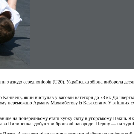
и з дзюдо серед юніорів (U20). Українська збірна виборола десят
Канівець, який виступав у ваговій категорії до 73 кг. До чверт
ому переможцю Арману Махамбетову із Казахстану. У втішних сут
іше на попередньому етапі кубку світу в угорському Пакші. Якщо
лава Пилипенка здобув три бронзові нагороди. Першу — на турнір
рага. А загалом ці змагання є етапами відбору на юніорський че