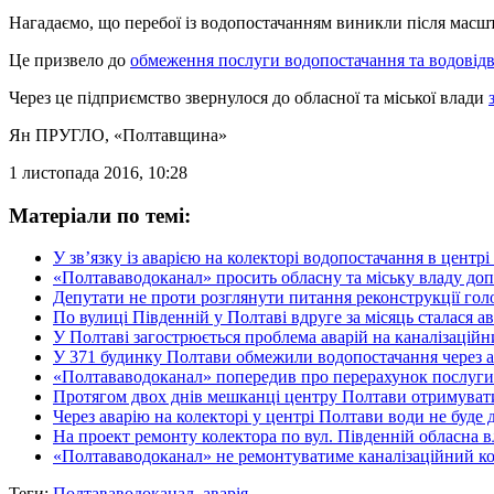
Нагадаємо, що перебої із водопостачанням виникли після масшта
Це призвело до
обмеження послуги водопостачання та водовід
Через це підприємство звернулося до обласної та міської влади
Ян ПРУГЛО
, «Полтавщина»
1 листопада 2016, 10:28
Матеріали по темі:
У зв’язку із аварією на колекторі водопостачання в центр
«Полтававодоканал» просить обласну та міську владу допом
Депутати не проти розглянути питання реконструкції голо
По вулиці Південній у Полтаві вдруге за місяць сталася ав
У Полтаві загострюється проблема аварій на каналізацій
У 371 будинку Полтави обмежили водопостачання через а
«Полтававодоканал» попередив про перерахунок послуги 
Протягом двох днів мешканці центру Полтави отримувати
Через аварію на колекторі у центрі Полтави води не буде 
На проект ремонту колектора по вул. Південній обласна в
«Полтававодоканал» не ремонтуватиме каналізаційний ко
Теги:
Полтававодоканал
,
аварія