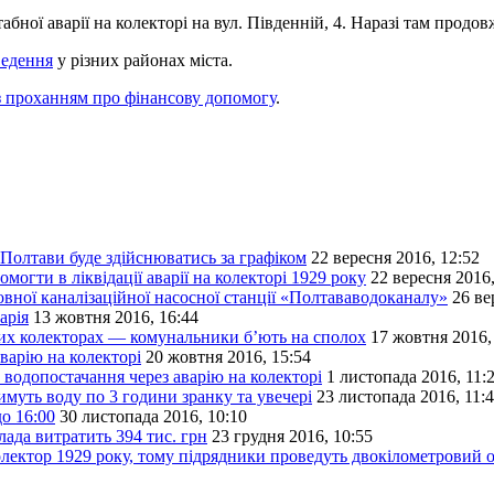
бної аварії на колекторі на вул. Південній, 4. Наразі там продо
ведення
у різних районах міста.
з проханням про фінансову допомогу
.
і Полтави буде здійснюватись за графіком
22 вересня 2016, 12:52
огти в ліквідації аварії на колекторі 1929 року
22 вересня 2016,
вної каналізаційної насосної станції «Полтававодоканалу»
26 ве
арія
13 жовтня 2016, 16:44
них колекторах — комунальники б’ють на сполох
17 жовтня 2016,
варію на колекторі
20 жовтня 2016, 15:54
водопостачання через аварію на колекторі
1 листопада 2016, 11:
муть воду по 3 години зранку та увечері
23 листопада 2016, 11:
до 16:00
30 листопада 2016, 10:10
лада витратить 394 тис. грн
23 грудня 2016, 10:55
лектор 1929 року, тому підрядники проведуть двокілометровий о