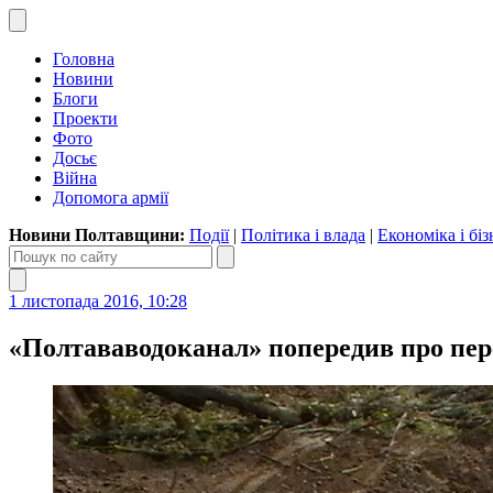
Головна
Новини
Блоги
Проекти
Фото
Досьє
Війна
Допомога армії
Новини Полтавщини:
Події
|
Політика і влада
|
Економіка і біз
1 листопада 2016, 10:28
«Полтававодоканал» попередив про пере