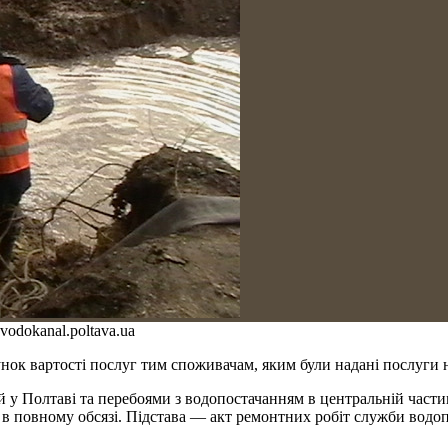
vodokanal.poltava.ua
унок вартості послуг тим споживачам, яким були надані послуги 
й у Полтаві та перебоями з водопостачанням в центральній частин
 в повному обсязі. Підстава — акт ремонтних робіт служби водо