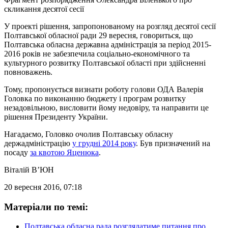
скликання десятої сесії
У проекті рішення, запропонованому на розгляд десятої сесії
Полтавської обласної ради 29 вересня, говориться, що
Полтавська обласна державна адміністрація за період 2015-
2016 років не забезпечила соціально-економічного та
культурного розвитку Полтавської області при здійсненні
повноважень.
Тому, пропонується визнати роботу голови ОДА Валерія
Головка по виконанню бюджету і програм розвитку
незадовільною, висловити йому недовіру, та направити це
рішення Президенту України.
Нагадаємо, Головко очолив Полтавську обласну
держадміністрацію
у грудні 2014 року
. Був призначений на
посаду
за квотою Яценюка
.
Віталій В’ЮН
20 вересня 2016, 07:18
Матеріали по темі:
Полтавська обласна рада розглядатиме питання про