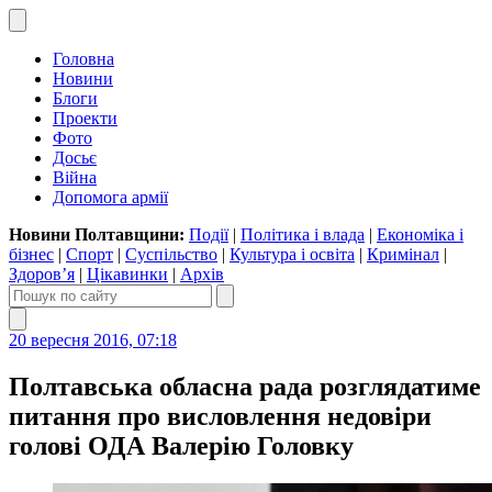
Головна
Новини
Блоги
Проекти
Фото
Досьє
Війна
Допомога армії
Новини Полтавщини:
Події
|
Політика і влада
|
Економіка і
бізнес
|
Спорт
|
Суспільство
|
Культура і освіта
|
Кримінал
|
Здоров’я
|
Цікавинки
|
Архів
20 вересня 2016, 07:18
Полтавська обласна рада розглядатиме
питання про висловлення недовіри
голові ОДА Валерію Головку