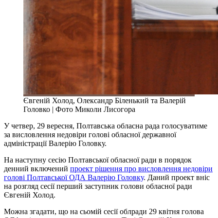
Євгеній Холод, Олександр Біленький та Валерій
Головко | Фото Миколи Лисогора
У четвер, 29 вересня, Полтавська обласна рада голосуватиме
за висловлення недовіри голові обласної державної
адміністрації Валерію Головку.
На наступну сесію Полтавської обласної ради в порядок
денний включений
проект рішення про висловлення недовіри
голові Полтавської ОДА Валерію Головку
. Даний проект вніс
на розгляд сесії перший заступник голови обласної ради
Євгеній Холод.
Можна згадати, що на сьомій сесії облради 29 квітня голова