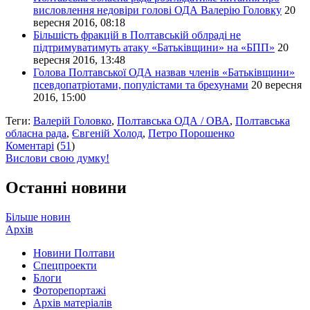
висловлення недовіри голові ОДА Валерію Головку
20
вересня 2016, 08:18
Більшість фракцій в Полтавській облраді не
підтримуватимуть атаку «Батьківщини» на «БПП»
20
вересня 2016, 13:48
Голова Полтавської ОДА назвав членів «Батьківщини»
псевдопатріотами, популістами та брехунами
20 вересня
2016, 15:00
Теги:
Валерій Головко
,
Полтавська ОДА / ОВА
,
Полтавська
обласна рада
,
Євгеній Холод
,
Петро Порошенко
Коментарі
(
51
)
Вислови свою думку!
Останні новини
Більше новин
Архів
Новини Полтави
Спецпроекти
Блоги
Фоторепортажі
Архів матеріалів