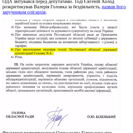
ОДА звітувався перед депутатами. Тоді Євгеній Холод
розкритикував Валерія Головка за бездіяльність,
назвав його
заручником олігархів
.
Фрагмент розпорядження Олександра Біленького про