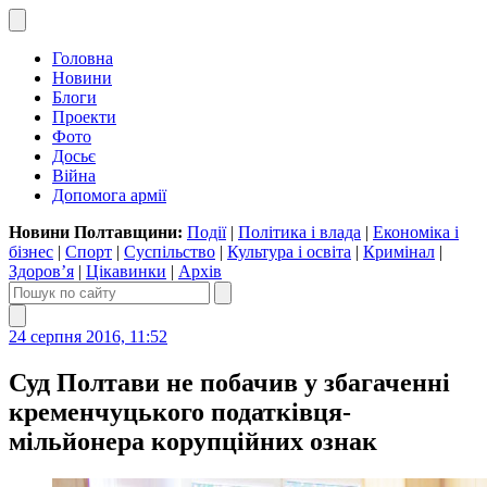
Головна
Новини
Блоги
Проекти
Фото
Досьє
Війна
Допомога армії
Новини Полтавщини:
Події
|
Політика і влада
|
Економіка і
бізнес
|
Спорт
|
Суспільство
|
Культура і освіта
|
Кримінал
|
Здоров’я
|
Цікавинки
|
Архів
24 серпня 2016, 11:52
Суд Полтави не побачив у збагаченні
кременчуцького податківця-
мільйонера корупційних ознак