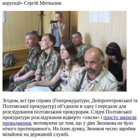
корупції» Сергій Миткалик
Згодом, всі три справи (Генпрокуратури, Дніпропетровської та
Полтавської прокуратур) об’єднали в одну і передали для
розслідування полтавським прокурорам. Слідчі Полтавської
прокуратури розслідування відверто «злили» і
просто закрили
провадження
, мотивуючи це тим, що у діях Звонкова не було
нічого протиправного. На їхню думку, Звонков чесно заробив
мільйони на державній службі.