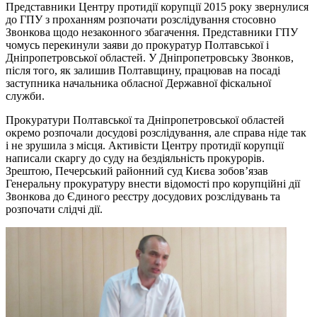
Представники Центру протидії корупції 2015 року звернулися
до ГПУ з проханням розпочати розслідування стосовно
Звонкова щодо незаконного збагачення. Представники ГПУ
чомусь перекинули заяви до прокуратур Полтавської і
Дніпропетровської областей. У Дніпропетровську Звонков,
після того, як залишив Полтавщину, працював на посаді
заступника начальника обласної Державної фіскальної
служби.
Прокуратури Полтавської та Дніпропетровської областей
окремо розпочали досудові розслідування, але справа ніде так
і не зрушила з місця. Активісти Центру протидії корупції
написали скаргу до суду на бездіяльність прокурорів.
Зрештою, Печерський районний суд Києва зобов’язав
Генеральну прокуратуру внести відомості про корупційні дії
Звонкова до Єдиного реєстру досудових розслідувань та
розпочати слідчі дії.