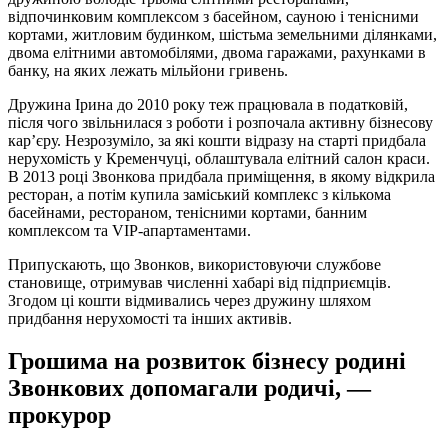
відпочинковим комплексом з басейном, сауною і тенісними
кортами, житловим будинком, шістьма земельними ділянками,
двома елітними автомобілями, двома гаражами, рахунками в
банку, на яких лежать мільйони гривень.
Дружина Ірина до 2010 року теж працювала в податковій,
після чого звільнилася з роботи і розпочала активну бізнесову
кар’єру. Незрозуміло, за які кошти відразу на старті придбала
нерухомість у Кременчуці, облаштувала елітний салон краси.
В 2013 році Звонкова придбала приміщення, в якому відкрила
ресторан, а потім купила заміський комплекс з кількома
басейнами, рестораном, тенісними кортами, банним
комплексом та VIP-апартаментами.
Припускають, що Звонков, використовуючи службове
становище, отримував численні хабарі від підприємців.
Згодом ці кошти відмивались через дружину шляхом
придбання нерухомості та інших активів.
Грошима на розвиток бізнесу родині
Звонкових допомагали родичі, —
прокурор