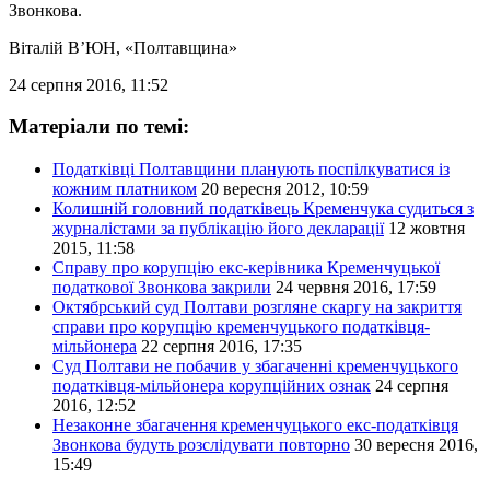
Звонкова.
Віталій В’ЮН
, «Полтавщина»
24 серпня 2016, 11:52
Матеріали по темі:
Податківці Полтавщини планують поспілкуватися із
кожним платником
20 вересня 2012, 10:59
Колишній головний податківець Кременчука судиться з
журналістами за публікацію його декларації
12 жовтня
2015, 11:58
Справу про корупцію екс-керівника Кременчуцької
податкової Звонкова закрили
24 червня 2016, 17:59
Октябрський суд Полтави розгляне скаргу на закриття
справи про корупцію кременчуцького податківця-
мільйонера
22 серпня 2016, 17:35
Суд Полтави не побачив у збагаченні кременчуцького
податківця-мільйонера корупційних ознак
24 серпня
2016, 12:52
Незаконне збагачення кременчуцького екс-податківця
Звонкова будуть розслідувати повторно
30 вересня 2016,
15:49