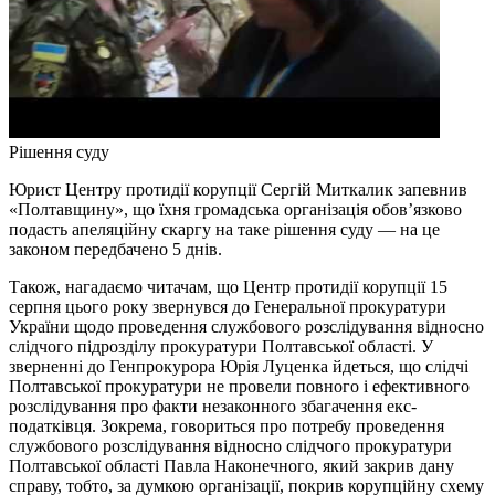
Рішення суду
Юрист Центру протидії корупції Сергій Миткалик запевнив
«Полтавщину», що їхня громадська організація обов’язково
подасть апеляційну скаргу на таке рішення суду — на це
законом передбачено 5 днів.
Також, нагадаємо читачам, що Центр протидії корупції 15
серпня цього року звернувся до Генеральної прокуратури
України щодо проведення службового розслідування відносно
слідчого підрозділу прокуратури Полтавської області. У
зверненні до Генпрокурора Юрія Луценка йдеться, що слідчі
Полтавської прокуратури не провели повного і ефективного
розслідування про факти незаконного збагачення екс-
податківця. Зокрема, говориться про потребу проведення
службового розслідування відносно слідчого прокуратури
Полтавської області Павла Наконечного, який закрив дану
справу, тобто, за думкою організації, покрив корупційну схему