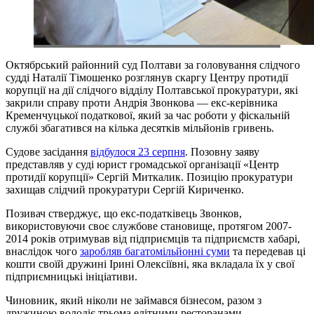
Октябрський районний суд Полтави за головування слідчого
судді Наталії Тімошенко розглянув скаргу Центру протидії
корупції на дії слідчого відділу Полтавської прокуратури, які
закрили справу проти Андрія Звонкова — екс-керівника
Кременчуцької податкової, який за час роботи у фіскальній
службі збагатився на кілька десятків мільйонів гривень.
Судове засідання
відбулося 23 серпня
. Позовну заяву
представляв у суді юрист громадської організації «Центр
протидії корупції» Сергій Миткалик. Позицію прокуратури
захищав слідчий прокуратури Сергій Кириченко.
Позивач стверджує, що екс-податківець Звонков,
використовуючи своє службове становище, протягом 2007-
2014 років отримував від підприємців та підприємств хабарі,
внаслідок чого
заробляв багатомільйонні суми
та передевав ці
кошти своїй дружині Ірині Олексіївні, яка вкладала їх у свої
підприємницькі ініціативи.
Чиновник, який ніколи не займався бізнесом, разом з
дружиною володіє трьома елітними ресторанами,