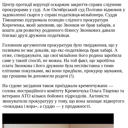
Центр протидії корупції оскаржив закриття справи слідчими
прокурорами у суді. Але Октябрський суд Полтави відмовив у
задоволенні скарги у справі податківця-мільйонера. Суддя
Тімошенко підтримала позицію слідчого прокуратури
Кириченка, який запевняв, що Звонков не брав хабарів, а
кошти для розвитку родинного бізнесу Звонкових давали
близькі друзі дружини податківця.
Головним аргументом прокуратури було твердження, що у
позивача не має доказів, що екс-податківець брав хабарі. А
отже, стверджувати, що свої мільйони його родина заробила
саме у такий спосіб, не можна. На той факт, що заробітна
плата Звонкова і його дружини була неспівставна з тими
елітними покупками, які вони придбали, прокурор зауважив,
що грошима їм допомогли родичі (!).
На судове засідання також приїзджали кременчужани —
голова люстраційного комітету Кременчука Ольга Тіщенко та
ветерани АТО кількох бойових підрозділів. Активісти
звинуватили прокуратуру у тому, що вона захищає відвертого
«покидька і вора», а суддю — у продажності.