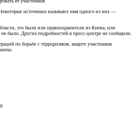
ровать её участников
я. Некоторые источники называют имя одного из них —
бласти, это были или правоохранители из Киева, или
 не было. Других подробностей в пресс-центре не сообщили.
аций по борьбе с терроризмом, защите участников
раины.
09