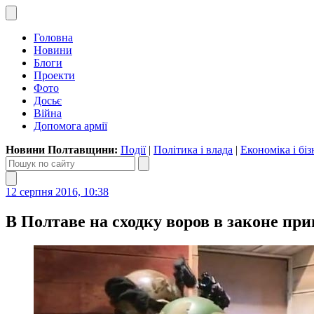
Головна
Новини
Блоги
Проекти
Фото
Досьє
Війна
Допомога армії
Новини Полтавщини:
Події
|
Політика і влада
|
Економіка і біз
12 серпня 2016, 10:38
В Полтаве на сходку воров в законе п