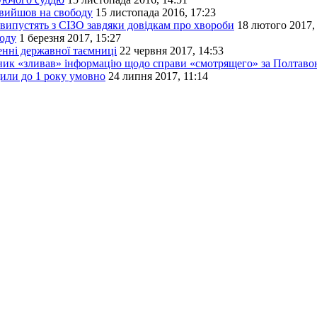
 вийшов на свободу
15 листопада 2016, 17:23
випустять з СІЗО завдяки довідкам про хвороби
18 лютого 2017,
боду
1 березня 2017, 15:27
енні державної таємниці
22 червня 2017, 14:53
ник «зливав» інформацію щодо справи «смотрящего» за Полтав
или до 1 року умовно
24 липня 2017, 11:14