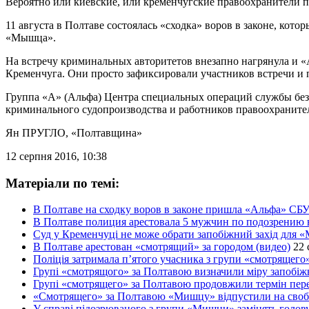
Вероятно или киевские, или кременчугские правоохранители п
11 августа в Полтаве состоялась «сходка» воров в законе, кот
«Мышца».
На встречу криминальных авторитетов внезапно нагрянула и «
Кременчуга. Они просто зафиксировали участников встречи и п
Группа «А» (Альфа) Центра специальных операций службы без
криминального судопроизводства и работников правоохранит
Ян ПРУГЛО
, «Полтавщина»
12 серпня 2016, 10:38
Матеріали по темі:
В Полтаве на сходку воров в законе пришла «Альфа» СБ
В Полтаве полиция арестовала 5 мужчин по подозрению 
Суд у Кременчуці не може обрати запобіжний захід для 
В Полтаве арестован «смотрящий» за городом (видео)
22 
Поліція затримала п’ятого учасника з групи «смотрящего
Групі «смотрящого» за Полтавою визначили міру запобіж
Групі «смотрящего» за Полтавою продовжили термін пер
«Смотрящего» за Полтавою «Мишцу» відпустили на свобо
У справі підозрюваного з групи «Мишци» замінять голо