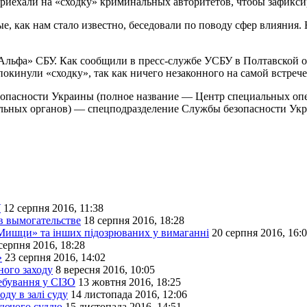
риехали на «сходку» криминальных авторитетов, чтобы зафикси
орые, как нам стало известно, беседовали по поводу сфер влияни
Альфа» СБУ. Как сообщили в пресс-службе УСБУ в Полтавской о
окинули «сходку», так как ничего незаконного на самой встрече
опасности Украины (полное название — Центр специальных опер
ельных органов) — спецподразделение Службы безопасности Ук
У
12 серпня 2016, 11:38
в вымогательстве
18 серпня 2016, 18:28
«Мишци» та інших підозрюваних у вимаганні
20 серпня 2016, 16:
серпня 2016, 18:28
»
23 серпня 2016, 14:02
ного заходу
8 вересня 2016, 10:05
ебування у СІЗО
13 жовтня 2016, 18:25
ду в залі суду
14 листопада 2016, 12:06
вуючого суддю
15 листопада 2016, 14:51