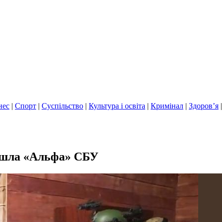
нес
|
Спорт
|
Суспільство
|
Культура і освіта
|
Кримінал
|
Здоров’я
ришла «Альфа» СБУ