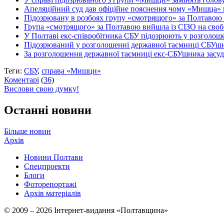
Апеляційний суд дав офіційне пояснення чому «Мишца»
Підозрювану в розбоях групу «смотрящого» за Полтавою 
Група «смотрящого» за Полтавою вийшла із СІЗО на сво
У Полтаві екс-співробітника СБУ підозрюють у розголош
Підозрюваний у розголошенні державної таємниці СБУш
За розголошення державної таємниці екс-СБУшника засуд
Теги:
СБУ
,
справа «Мишци»
Коментарі
(
36
)
Вислови свою думку!
Останні новини
Більше новин
Архів
Новини Полтави
Спецпроекти
Блоги
Фоторепортажі
Архів матеріалів
© 2009 – 2026 Інтернет-видання «Полтавщина»