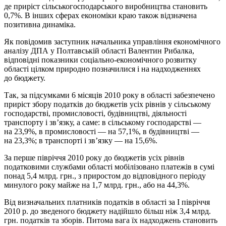
де приріст сільськогосподарського виробництва становить
0,7%. В інших сферах економіки краю також відзначена
позитивна динаміка.
Як повідомив заступник начальника управління економічного
аналізу ДПА у Полтавській області Валентин Рибалка,
відповідні показники соціально-економічного розвитку
області цілком природно позначилися і на надходженнях
до бюджету.
Так, за підсумками 6 місяців 2010 року в області забезпечено
приріст збору податків до бюджетів усіх рівнів у сільському
господарстві, промисловості, будівництві, діяльності
транспорту і зв’язку, а саме: в сільському господарстві —
на 23,9%, в промисловості — на 57,1%, в будівництві —
на 23,3%; в транспорті і зв’язку — на 15,6%.
За перше півріччя 2010 року до бюджетів усіх рівнів
податковими службами області мобілізовано платежів в сумі
понад 5,4 млрд. грн., з приростом до відповідного періоду
минулого року майже на 1,7 млрд. грн., або на 44,3%.
Від визначальних платників податків в області за І півріччя
2010 р. до зведеного бюджету надійшло більш ніж 3,4 млрд.
грн. податків та зборів. Питома вага їх надходжень становить