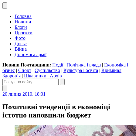
Головна
Новини
Блоги
Проекти
Фото
Досьє
Війна
Допомога армії
Новини Полтавщини:
Події
|
Політика і влада
|
Економіка і
бізнес
|
Спорт
|
Суспільство
|
Культура і освіта
|
Кримінал
|
Здоров’я
|
Цікавинки
|
Архів
20 липня 2010, 18:01
Позитивні тенденції в економіці
істотно наповнили бюджет