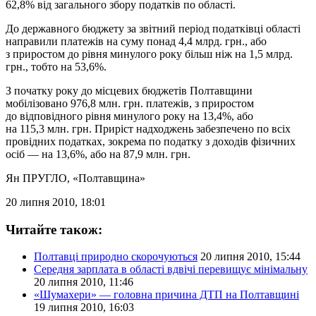
62,8% від загального збору податків по області.
До державного бюджету за звітний період податківці області
направили платежів на суму понад 4,4 млрд. грн., або
з приростом до рівня минулого року більш ніж на 1,5 млрд.
грн., тобто на 53,6%.
З початку року до місцевих бюджетів Полтавщини
мобілізовано 976,8 млн. грн. платежів, з приростом
до відповідного рівня минулого року на 13,4%, або
на 115,3 млн. грн. Приріст надходжень забезпечено по всіх
провідних податках, зокрема по податку з доходів фізичних
осіб — на 13,6%, або на 87,9 млн. грн.
Ян ПРУГЛО
, «Полтавщина»
20 липня 2010, 18:01
Читайте також:
Полтавці природно скорочуються
20 липня 2010, 15:44
Середня зарплата в області вдвічі перевищує мінімальну
20 липня 2010, 11:46
«Шумахери» — головна причина ДТП на Полтавщині
19 липня 2010, 16:03