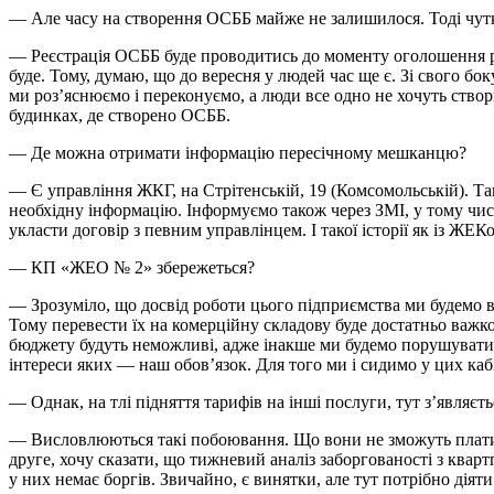
— Але часу на створення ОСББ майже не залишилося. Тоді чутк
— Реєстрація ОСББ буде проводитись до моменту оголошення резу
буде. Тому, думаю, що до вересня у людей час ще є. Зі свого бо
ми роз’яснюємо і переконуємо, а люди все одно не хочуть ство
будинках, де створено ОСББ.
— Де можна отримати інформацію пересічному мешканцю?
— Є управління ЖКГ, на Стрітенській, 19 (Комсомольській). Т
необхідну інформацію. Інформуємо також через ЗМІ, у тому числ
укласти договір з певним управлінцем. І такої історії як із ЖЕК
— КП «ЖЕО № 2» збережеться?
— Зрозуміло, що досвід роботи цього підприємства ми будемо 
Тому перевести їх на комерційну складову буде достатньо важко.
бюджету будуть неможливі, адже інакше ми будемо порушувати з
інтереси яких — наш обов’язок. Для того ми і сидимо у цих каб
— Однак, на тлі підняття тарифів на інші послуги, тут з’являєт
— Висловлюються такі побоювання. Що вони не зможуть платити
друге, хочу сказати, що тижневий аналіз заборгованості з квар
у них немає боргів. Звичайно, є винятки, але тут потрібно дія