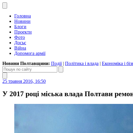
Головна
Новини
Блоги
Проекти
Фото
Досьє
Війна
Допомога армії
Новини Полтавщини:
Події
|
Політика і влада
|
Економіка і біз
25 травня 2016, 16:50
У 2017 році міська влада Полтави ремо