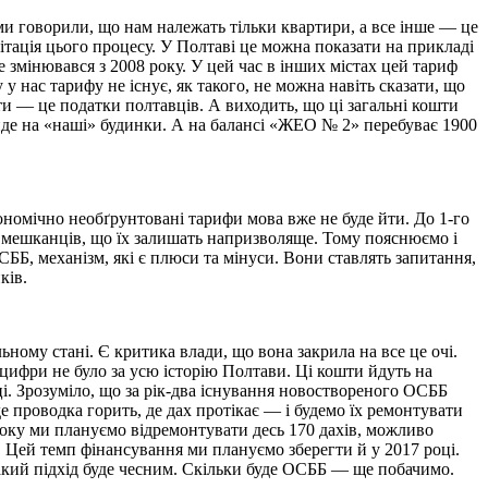
и говорили, що нам належать тільки квартири, а все інше — це
ітація цього процесу. У Полтаві це можна показати на прикладі
змінювався з 2008 року. У цей час в інших містах цей тариф
 у нас тарифу не існує, як такого, не можна навіть сказати, що
и — це податки полтавців. А виходить, що ці загальні кошти
— йде на «наші» будинки. А на балансі «ЖЕО № 2» перебуває 1900
ономічно необґрунтовані тарифи мова вже не буде йти. До 1-го
 мешканців, що їх залишать напризволяще. Тому пояснюємо і
ОСББ, механізм, які є плюси та мінуси. Вони ставлять запитання,
ків.
ному стані. Є критика влади, що вона закрила на все це очі.
 цифри не було за усю історію Полтави. Ці кошти йдуть на
ці. Зрозуміло, що за рік-два існування новоствореного ОСББ
 проводка горить, де дах протікає — і будемо їх ремонтувати
року ми плануємо відремонтувати десь 170 дахів, можливо
ми. Цей темп фінансування ми плануємо зберегти й у 2017 році.
акий підхід буде чесним. Скільки буде ОСББ — ще побачимо.