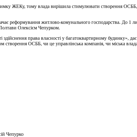
дтримку ЖЕКу, тому влада вирішила стимулювати створення ОСББ
дбачає реформування житлово-комунального господарства. До 1 
 Полтави Олексієм Чепурком.
 здійснення права власності у багатоквартирному будинку», дає 
ом створення ОСББ, чи це управлінська компанія, чи міська влад
ій Чепурко