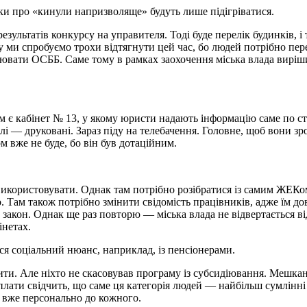
и про «кинули напризволяще» будуть лише підігріватися.
льтатів конкурсу на управителя. Тоді буде перелік будинків, і 
ку ми спробуємо трохи відтягнути цей час, бо людей потрібно пер
рювати ОСББ. Саме тому в рамках заохочення міська влада виріш
ам є кабінет № 13, у якому юристи надають інформацію саме по
і — друковані. Зараз піду на телебачення. Головне, щоб вони зр
ом вже не буде, бо він був дотаційним.
використовувати. Однак там потрібно розібратися із самим ЖЕКо
 Там також потрібно змінити свідомість працівників, адже їм довед
акон. Однак ще раз повторю — міська влада не відвертається від
інетах.
ься соціальний нюанс, наприклад, із пенсіонерами.
. Але ніхто не скасовував програму із субсидіювання. Мешканц
тплати свідчить, що саме ця категорія людей — найбільш сумлінні
ти вже персонально до кожного.