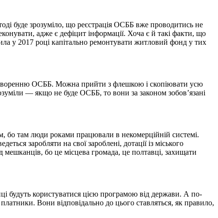
тоді буде зрозуміло, що реєстрація ОСББ вже проводитись не
еконувати, адже є дефіцит інформації. Хоча є й такі факти, що
ила у 2017 році капітально ремонтувати житловий фонд у тих
 створенню ОСББ. Можна прийти з флешкою і скопіювати усю
озуміли — якщо не буде ОСББ, то вони за законом зобов’язані
м, бо там люди роками працювали в некомерційній системі.
еться заробляти на свої зароблені, дотації із міського
 мешканців, бо це місцева громада, це полтавці, захищати
і будуть користуватися цією програмою від держави. А по-
 платники. Вони відповідально до цього ставляться, як правило,