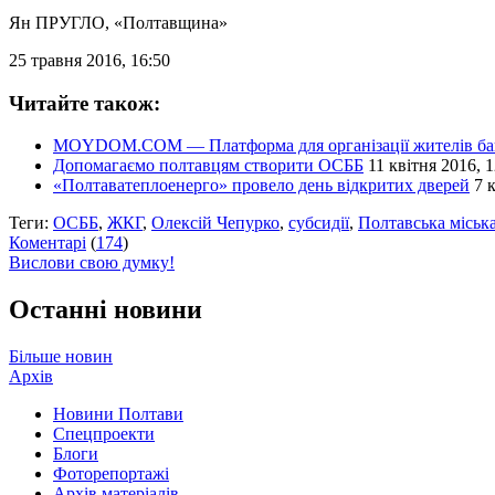
Ян ПРУГЛО
, «Полтавщина»
25 травня 2016, 16:50
Читайте також:
MOYDOM.COM — Платформа для організації жителів баг
Допомагаємо полтавцям створити ОСББ
11 квітня 2016, 1
«Полтаватеплоенерго» провело день відкритих дверей
7 
Теги:
ОСББ
,
ЖКГ
,
Олексій Чепурко
,
субсидії
,
Полтавська міська
Коментарі
(
174
)
Вислови свою думку!
Останні новини
Більше новин
Архів
Новини Полтави
Спецпроекти
Блоги
Фоторепортажі
Архів матеріалів