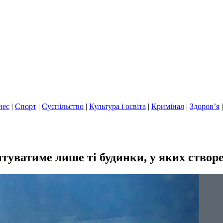
нес
|
Спорт
|
Суспільство
|
Культура і освіта
|
Кримінал
|
Здоров’я
нтуватиме лише ті будинки, у яких ство