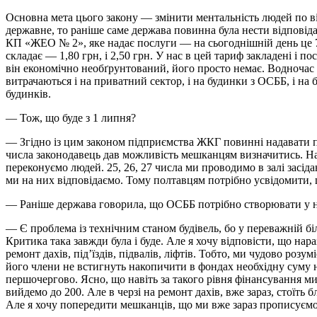
Основна мета цього закону — змінити ментальність людей по в
державне, то раніше саме держава повинна була нести відповіда
КП «ЖЕО № 2», яке надає послуги — на сьогоднішній день це 78
складає — 1,80 грн, і 2,50 грн. У нас в цей тариф закладені і 
він економічно необґрунтований, його просто немає. Водночас
витрачаються і на приватний сектор, і на будинки з ОСББ, і на
будинків.
— Тож, що буде з 1 липня?
— Згідно із цим законом підприємства ЖКГ повинні надавати по
числа законодавець дав можливість мешканцям визначитись. На
переконуємо людей. 25, 26, 27 числа ми проводимо в залі засіда
ми на них відповідаємо. Тому полтавцям потрібно усвідомити, щ
— Раніше держава говорила, що ОСББ потрібно створювати у но
— Є проблема із технічним станом будівель, бо у переважній бі
Критика така завжди була і буде. Але я хочу відповісти, що на
ремонт дахів, під’їздів, підвалів, ліфтів. Тобто, ми чудово р
його члени не встигнуть накопичити в фондах необхідну суму н
першочергово. Ясно, що навіть за такого рівня фінансування 
вийдемо до 200. Але в черзі на ремонт дахів, вже зараз, стоїть
Але я хочу попередити мешканців, що ми вже зараз прописуємо