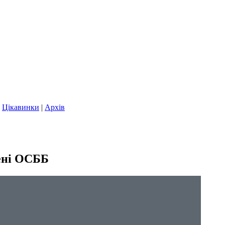
|
Цікавинки
|
Архів
рені ОСББ