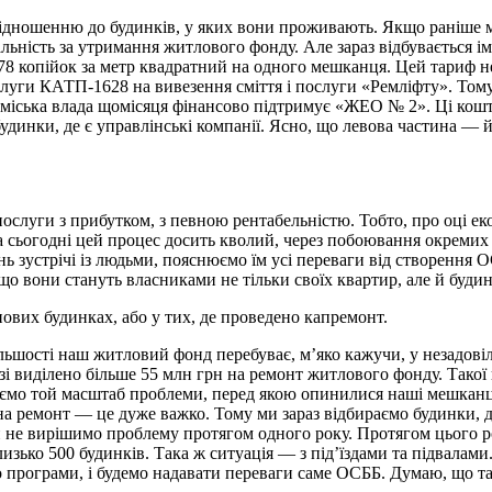
ідношенню до будинків, у яких вони проживають. Якщо раніше м
льність за утримання житлового фонду. Але зараз відбувається ім
 копійок за метр квадратний на одного мешканця. Цей тариф не 
послуги КАТП-1628 на вивезення сміття і послуги «Ремліфту». Тому
 міська влада щомісяця фінансово підтримує «ЖЕО № 2». Ці кошт
 будинки, де є управлінські компанії. Ясно, що левова частина 
слуги з прибутком, з певною рентабельністю. Тобто, про оці ек
 сьогодні цей процес досить кволий, через побоювання окремих
нь зустрічі із людьми, пояснюємо їм усі переваги від створення 
о вони стануть власниками не тільки своїх квартир, але й будин
вих будинках, або у тих, де проведено капремонт.
льшості наш житловий фонд перебуває, м’яко кажучи, у незадовіль
разі виділено більше 55 млн грн на ремонт житлового фонду. Такої
озуміємо той масштаб проблеми, перед якою опинилися наші мешкан
а ремонт — це дуже важко. Тому ми зараз відбираємо будинки, де
ми не вирішимо проблему протягом одного року. Протягом цього 
 близько 500 будинків. Така ж ситуація — з під’їздами та підвала
 програми, і будемо надавати переваги саме ОСББ. Думаю, що т