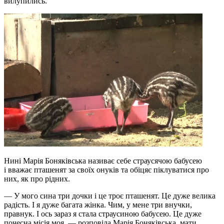
вилупились.
Нині Марія Боняківська називає себе страусячою бабусею
і вважає пташенят за своїх онуків та обіцяє піклуватися про
них, як про рідних.
— У мого сина три дочки і це троє пташенят. Це дуже велика
радість. І я дуже багата жінка. Чим, у мене три внучки,
правнук. І ось зараз я стала страусиною бабусею. Це дуже
почесна місія моя, — розповіла Марія Боняківська, мати