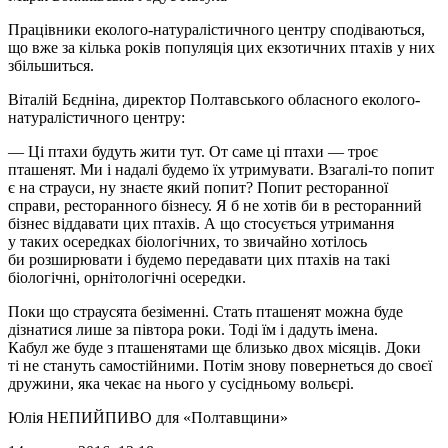
Працівники еколого-натуралістичного центру сподіваються,
що вже за кілька років популяція цих екзотичних птахів у них
збільшиться.
Віталій Бєдніна, директор Полтавського обласного еколого-
натуралістичного центру:
— Ці птахи будуть жити тут. От саме ці птахи — троє
пташенят. Ми і надалі будемо їх утримувати. Взагалі-то попит
є на страуси, ну знаєте який попит? Попит ресторанної
справи, ресторанного бізнесу. Я б не хотів би в ресторанний
бізнес віддавати цих птахів. А що стосується утримання
у таких осередках біологічних, то звичайно хотілось
би розширювати і будемо передавати цих птахів на такі
біологічні, орнітологічні осередки.
Поки що страусята безіменні. Стать пташенят можна буде
дізнатися лише за півтора роки. Тоді їм і дадуть імена.
Кабул же буде з пташенятами ще близько двох місяців. Доки
ті не стануть самостійними. Потім знову повернеться до своєї
дружини, яка чекає на нього у сусідньому вольєрі.
Юлія НЕПИЙПИВО
для «Полтавщини»