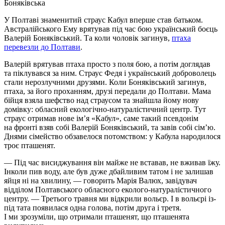
Боняківська
У Полтаві знаменитий страус Кабул вперше став батьком.
Австралійського Ему врятував під час бою український боєць
Валерій Боняківський. Та коли чоловік загинув,
птаха
перевезли до Полтави
.
Валерій врятував птаха просто з поля бою, а потім доглядав
та піклувався за ним. Страус Федя і український доброволець
стали нерозлучними друзями. Коли Боняківський загинув,
птаха, за його проханням, друзі передали до Полтави. Мама
бійця взяла шефство над страусом та знайшла йому нову
домівку: обласний екологічно-натуралістичний центр. Тут
страус отримав нове ім’я «Кабул», саме такий псевдонім
на фронті взяв собі Валерій Боняківський, та завів собі сім’ю.
Днями сімейство обзавелося потомством: у Кабула народилося
троє пташенят.
— Під час висиджування він майже не вставав, не вживав їжу.
Інколи пив воду, але був дуже дбайливим татом і не залишав
яйця ні на хвилину, — говорить Марія Валюх, завідувач
відділом Полтавського обласного еколого-натуралістичного
центру. — Третього травня ми відкрили вольєр. І в вольєрі із-
під тата появилася одна голова, потім друга і третя.
І ми зрозуміли, що отримали пташенят, що пташенята