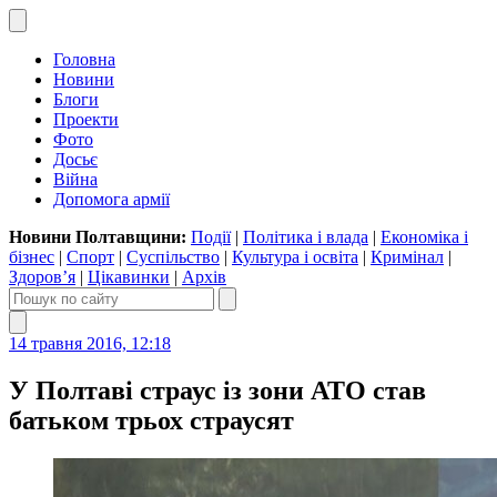
Головна
Новини
Блоги
Проекти
Фото
Досьє
Війна
Допомога армії
Новини Полтавщини:
Події
|
Політика і влада
|
Економіка і
бізнес
|
Спорт
|
Суспільство
|
Культура і освіта
|
Кримінал
|
Здоров’я
|
Цікавинки
|
Архів
14 травня 2016, 12:18
У Полтаві страус із зони АТО став
батьком трьох страусят