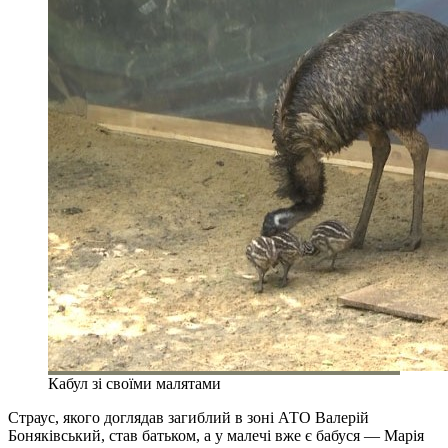
Кабул зі своїми малятами
Страус, якого доглядав загиблий в зоні АТО Валерій
Боняківський, став батьком, а у малечі вже є бабуся — Марія