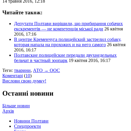
14 травня 2016, 12:18
Читайте також:
Депутати Полтави вирішили, що прибирання собачих
екскрементів — не компетенція міської ради
26 квітня
2016, 17:16
В центре Кременчуга полицейский застрелил собаку,
которая напала на прохожих и на него самого
26 квітня
2016, 16:17
Полтавские полицейские передали двухнедельных
бельчат в частный зоопарк
19 квітня 2016, 16:17
Теги:
тварини
,
АТО → ООС
Коментарі
(
10
)
Вислови свою думку!
Останні новини
Більше новин
Архів
Новини Полтави
Спецпроекти