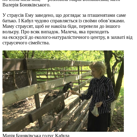
Валерія Боняківського.
У страусів Ему заведено, що доглядає за пташенятами саме
батько. І Кабул чудово справляється із своїми обов’язками.
Маму страусят, щоб не накоїла біди, перевели до іншого
вольєру. Про всяк випадок. Малеча, яка приходить
на екскурсії до еколого-натуралістичного центру, в захваті від
страусячого сімейства.
Марія Боняківська годує Кабула