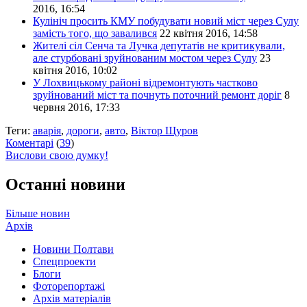
2016, 16:54
Кулініч просить КМУ побудувати новий міст через Сулу
замість того, що завалився
22 квітня 2016, 14:58
Жителі сіл Сенча та Лучка депутатів не критикували,
але стурбовані зруйнованим мостом через Сулу
23
квітня 2016, 10:02
У Лохвицькому районі відремонтують частково
зруйнований міст та почнуть поточний ремонт доріг
8
червня 2016, 17:33
Теги:
аварія
,
дороги
,
авто
,
Віктор Щуров
Коментарі
(
39
)
Вислови свою думку!
Останні новини
Більше новин
Архів
Новини Полтави
Спецпроекти
Блоги
Фоторепортажі
Архів матеріалів