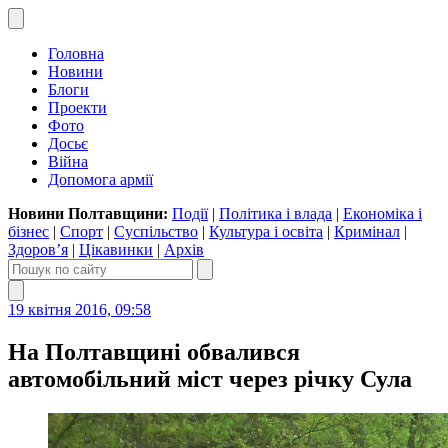
Головна
Новини
Блоги
Проекти
Фото
Досьє
Війна
Допомога армії
Новини Полтавщини:
Події
|
Політика і влада
|
Економіка і
бізнес
|
Спорт
|
Суспільство
|
Культура і освіта
|
Кримінал
|
Здоров’я
|
Цікавинки
|
Архів
19 квітня 2016, 09:58
На Полтавщині обвалився
автомобільний міст через річку Сула