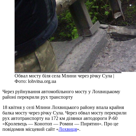
Обвал мосту біля села Млини через річку Сула |
Фото: lohvitsa.org.ua
Через руйнування автомобільного мосту у Лохвицькому
районі перекрили рух транспорту
18 квітня у селі Млини Лохвицького району впала крайня
балка мосту через річку Сула. Через обвал мосту перекрили
рух автотранспорту на 172 км ділянки автодороги Р-60
«Кролевець — Конотоп — Ромни — Пирятин». Про це
повідомив місцевий сайт «
Лохвиця
».