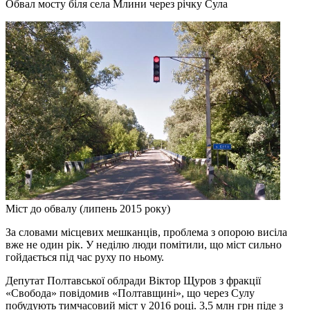
Обвал мосту біля села Млини через річку Сула
Міст до обвалу (липень 2015 року)
За словами місцевих мешканців, проблема з опорою висіла
вже не один рік. У неділю люди помітили, що міст сильно
гойдається під час руху по ньому.
Депутат Полтавської облради Віктор Щуров з фракції
«Свобода» повідомив «Полтавщині», що через Сулу
побудують тимчасовий міст у 2016 році. 3,5 млн грн піде з