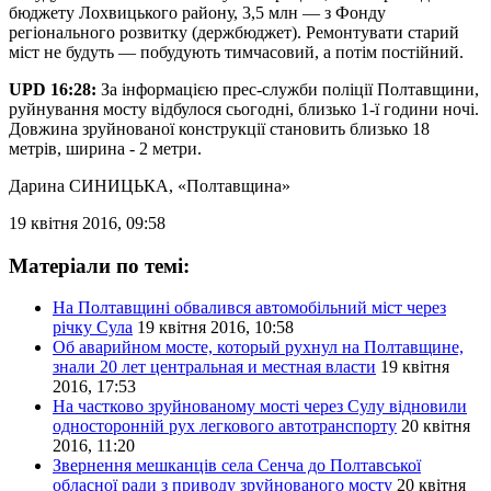
бюджету Лохвицького району, 3,5 млн — з Фонду
регіонального розвитку (держбюджет). Ремонтувати старий
міст не будуть — побудують тимчасовий, а потім постійний.
UPD 16:28:
За інформацією прес-служби поліції Полтавщини,
руйнування мосту відбулося сьогодні, близько 1-ї години ночі.
Довжина зруйнованої конструкції становить близько 18
метрів, ширина - 2 метри.
Дарина СИНИЦЬКА
, «Полтавщина»
19 квітня 2016, 09:58
Матеріали по темі:
На Полтавщині обвалився автомобільний міст через
річку Сула
19 квітня 2016, 10:58
Об аварийном мосте, который рухнул на Полтавщине,
знали 20 лет центральная и местная власти
19 квітня
2016, 17:53
На частково зруйнованому мості через Сулу відновили
односторонній рух легкового автотранспорту
20 квітня
2016, 11:20
Звернення мешканців села Сенча до Полтавської
обласної ради з приводу зруйнованого мосту
20 квітня