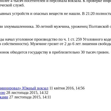
олее 4 тысяч посетителей и персонала вокзала. К проверке инф
ической служб.
вных устройств и опасных веществ не нашли. В 21:20 полность
 злоумышленника. 30-летний мужчина, уроженец Полтавской обл
 начал уголовное производство по ч. 1 ст. 259 Уголовного код
 собственности). Мужчине грозит от 2 до 6 лет лишения свобод
нок обходится государству в приблизительно 30 тысяч гривен.
«заминировал» Южный вокзал
11 квітня 2016, 14:56
вою
28 листопада 2015, 14:32
шками
27 листопада 2015, 14:11