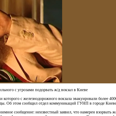
ьного с угрозами подорвать ж/д вокзал в Киеве
тки которого с железнодорожного вокзала эвакуировали более 40
боды. Об этом сообщил отдел коммуникаций ГУНП в городе Киеве
имное сообщение: неизвестный заявил, что намерен взорвать ж/