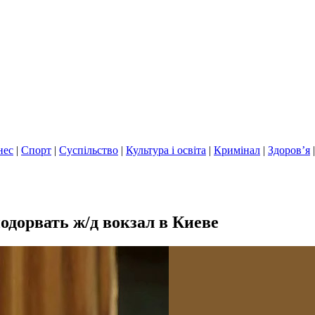
нес
|
Спорт
|
Суспільство
|
Культура і освіта
|
Кримінал
|
Здоров’я
дорвать ж/д вокзал в Киеве