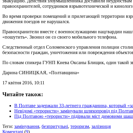
эвакуацию. Действия злоумышленника доставили неудобствам б
правоохранителей, сотрудников взрывотехнической и кинолог
Во время проверки помещений и прилегающей территории взры
движения поездов не нарушался.
Правоохранители вместе с военнослужащими нацгвардии нашли
«пошутить». Звонил он со своего мобильного телефона.
Следственный отдел Соломенского управления полиции столицы
безопасности граждан, уничтожения или повреждения объектов
По словам спикера ГУНП Киева Оксаны Блищик, один такой зво
Дарина СИНИЦКАЯ
, «Полтавщина»
17 квітня 2016, 10:11
Читайте також:
В Полтаве задержали 33-летнего гражданина, который 
Невідомі «терористи» замінували шляхопровід під Полта
Під Полтавою «терористи» підірвали міст димовими ша
Теги:
замінування
,
безпритульні
,
тероризм
,
залізниця
Коментарі
(
9
)