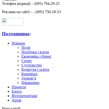
Телефон редакції –
(095) 794-29-25
Реклама на сайті –
,
(095) 750-18-53
Полтавщина
:
Новини
Події
Політика і влада
Економіка і бізнес
Спорт
Суспільство
Культура і освіта
Кримінал
Здоров’я
Цікавинки
Проекти
Блоги
Фоторепортажі
Архів
Наш e-mail: