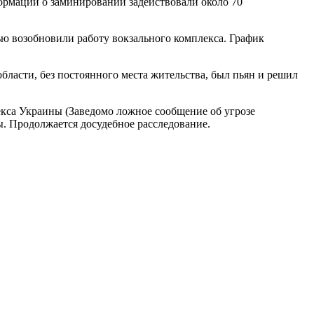
ормации о заминировании задействовали около 70
ю возобновили работу вокзального комплекса. График
асти, без постоянного места жительства, был пьян и решил
екса Украины (Заведомо ложное сообщение об угрозе
ы. Продолжается досудебное расследование.