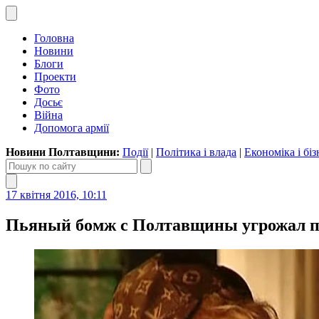
Головна
Новини
Блоги
Проекти
Фото
Досьє
Війна
Допомога армії
Новини Полтавщини:
Події
|
Політика і влада
|
Економіка і біз
17 квітня 2016, 10:11
Пьяный бомж с Полтавщины угрожал по