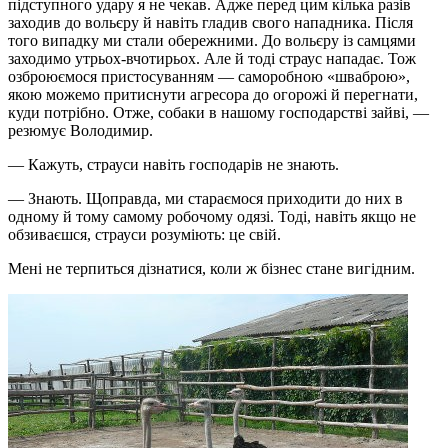
підступного удару я не чекав. Адже перед цим кілька разів
заходив до вольєру й навіть гладив свого нападника. Після
того випадку ми стали обережними. До вольєру із самцями
заходимо утрьох-вчотирьох. Але й тоді страус нападає. Тож
озброюємося пристосуванням — саморобною «шваброю»,
якою можемо притиснути агресора до огорожі й перегнати,
куди потрібно. Отже, собаки в нашому господарстві зайві, —
резюмує Володимир.
— Кажуть, страуси навіть господарів не знають.
— Знають. Щоправда, ми стараємося приходити до них в
одному й тому самому робочому одязі. Тоді, навіть якщо не
обзиваєшся, страуси розуміють: це свій.
Мені не терпиться дізнатися, коли ж бізнес стане вигідним.