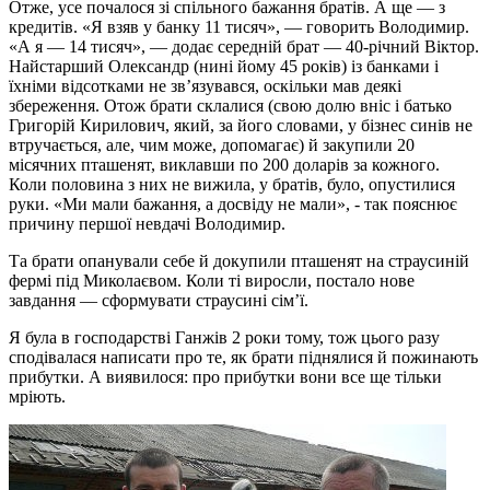
Отже, усе почалося зі спільного бажання братів. А ще — з
кредитів. «Я взяв у банку 11 тисяч», — говорить Володимир.
«А я — 14 тисяч», — додає середній брат — 40-річний Віктор.
Найстарший Олександр (нині йому 45 років) із банками і
їхніми відсотками не зв’язувався, оскільки мав деякі
збереження. Отож брати склалися (свою долю вніс і батько
Григорій Кирилович, який, за його словами, у бізнес синів не
втручається, але, чим може, допомагає) й закупили 20
місячних пташенят, виклавши по 200 доларів за кожного.
Коли половина з них не вижила, у братів, було, опустилися
руки. «Ми мали бажання, а досвіду не мали», - так пояснює
причину першої невдачі Володимир.
Та брати опанували себе й докупили пташенят на страусиній
фермі під Миколаєвом. Коли ті виросли, постало нове
завдання — сформувати страусині сім’ї.
Я була в господарстві Ганжів 2 роки тому, тож цього разу
сподівалася написати про те, як брати піднялися й пожинають
прибутки. А виявилося: про прибутки вони все ще тільки
мріють.