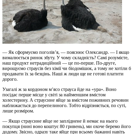
— Як сформуємо поголів’я, — пояснює Олександр. — І якщо
вималюється ринок збуту. У чому складність? Самі розумієте,
наш продукт нетрадиційний — це по-перше. По-друге,
вирощуємо страусів без хімії чи біодомішок, а тому не хотіли б
продавати їх за безцінь. Наші ж люди ще не готові платити
дорого.
Узагалі ж за кордоном м’ясо страуса йде на «ура». Воно
посідає перше місце у світі за найменшим вмістом
холестерину. А страусине яйце за вмістом поживних речовин
наближається до перепелиного. Тобто відрізняється, по суті,
лише розміром.
— Якщо страусине яйце не запліднене й немає на нього
покупця (нині воно коштує 80 гривень), ми охоче беремо його
додому. Звісно, одразу таке яйце при всьому бажанні навіть