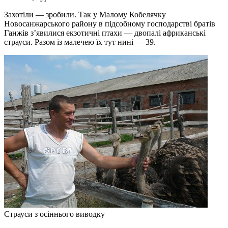
Захотіли — зробили. Так у Малому Кобелячку
Новосанжарського району в підсобному господарстві братів
Ганжів з’явилися екзотичні птахи — двопалі африканські
страуси. Разом із малечею їх тут нині — 39.
Страуси з осіннього виводку