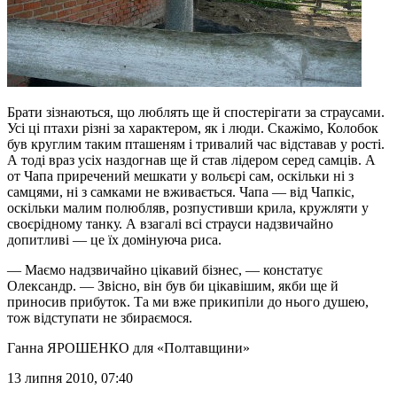
Брати зізнаються, що люблять ще й спостерігати за страусами.
Усі ці птахи різні за характером, як і люди. Скажімо, Колобок
був круглим таким пташеням і тривалий час відставав у рості.
А тоді враз усіх наздогнав ще й став лідером серед самців. А
от Чапа приречений мешкати у вольєрі сам, оскільки ні з
самцями, ні з самками не вживається. Чапа — від Чапкіс,
оскільки малим полюбляв, розпустивши крила, кружляти у
своєрідному танку. А взагалі всі страуси надзвичайно
допитливі — це їх домінуюча риса.
— Маємо надзвичайно цікавий бізнес, — констатує
Олександр. — Звісно, він був би цікавішим, якби ще й
приносив прибуток. Та ми вже прикипіли до нього душею,
тож відступати не збираємося.
Ганна ЯРОШЕНКО
для «Полтавщини»
13 липня 2010, 07:40