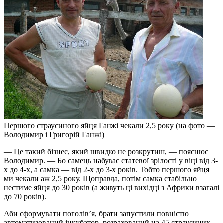
Першого страусиного яйця Ганжі чекали 2,5 року (на фото —
Володимир і Григорій Ганжі)
— Це такий бізнес, який швидко не розкрутиш, — пояснює
Володимир. — Бо самець набуває статевої зрілості у віці від 3-
х до 4-х, а самка — від 2-х до 3-х років. Тобто першого яйця
ми чекали аж 2,5 року. Щоправда, потім самка стабільно
нестиме яйця до 30 років (а живуть ці вихідці з Африки взагалі
до 70 років).
Аби сформувати поголів’я, брати запустили повністю
автоматизований інкубатор, розрахований на 45 страусиних