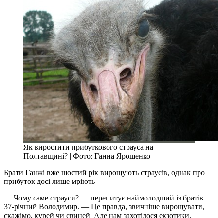
Як виростити прибуткового страуса на
Полтавщині? | Фото: Ганна Ярошенко
Брати Ганжі вже шостий рік вирощують страусів, однак про
прибуток досі лише мріють
— Чому саме страуси? — перепитує наймолодший із братів —
37-річний Володимир. — Це правда, звичніше вирощувати,
скажімо, курей чи свиней. Але нам захотілося екзотики.