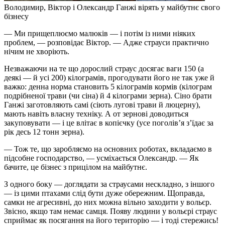
Володимир, Віктор і Олександр Ганжі вірять у майбутнє свого
бізнесу
— Ми прищеплюємо малюків — і потім із ними ніяких
проблем, — розповідає Віктор. — Адже страуси практично
нічим не хворіють.
Незважаючи на те що дорослий страус досягає ваги 150 (а
деякі — й усі 200) кілограмів, прогодувати його не так уже й
важко: денна норма становить 5 кілограмів кормів (кілограм
подрібненої трави (чи сіна) й 4 кілограми зерна). Сіно брати
Ганжі заготовляють самі (сіють лугові трави й люцерну),
мають навіть власну техніку. А от зернові доводиться
закуповувати — і це влітає в копієчку (усе поголів’я з’їдає за
рік десь 12 тонн зерна).
— Тож те, що заробляємо на основних роботах, вкладаємо в
підсобне господарство, — усміхається Олександр. — Як
бачите, це бізнес з прицілом на майбутнє.
З одного боку — доглядати за страусами нескладно, з іншого
— із цими птахами слід бути дуже обережним. Щоправда,
самки не агресивні, до них можна вільно заходити у вольєр.
Звісно, якщо там немає самця. Появу людини у вольєрі страус
сприймає як посягання на його територію — і тоді стережись!