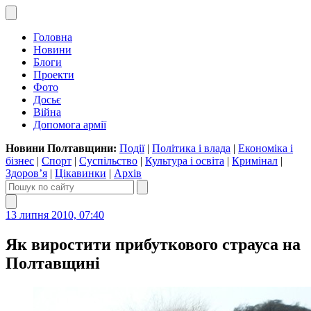
Головна
Новини
Блоги
Проекти
Фото
Досьє
Війна
Допомога армії
Новини Полтавщини:
Події
|
Політика і влада
|
Економіка і
бізнес
|
Спорт
|
Суспільство
|
Культура і освіта
|
Кримінал
|
Здоров’я
|
Цікавинки
|
Архів
13 липня 2010, 07:40
Як виростити прибуткового страуса на
Полтавщині