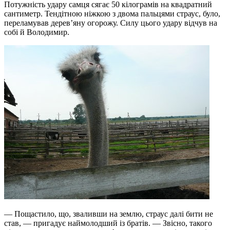
Потужність удару самця сягає 50 кілограмів на квадратний
сантиметр. Тендітною ніжкою з двома пальцями страус, було,
переламував дерев’яну огорожу. Силу цього удару відчув на
собі й Володимир.
— Пощастило, що, зваливши на землю, страус далі бити не
став, — пригадує наймолодший із братів. — Звісно, такого