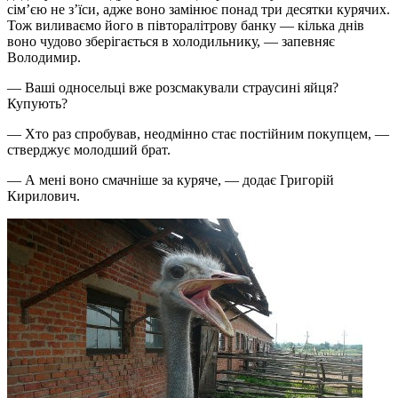
сім’єю не з’їси, адже воно замінює понад три десятки курячих.
Тож виливаємо його в півторалітрову банку — кілька днів
воно чудово зберігається в холодильнику, — запевняє
Володимир.
— Ваші односельці вже розсмакували страусині яйця?
Купують?
— Хто раз спробував, неодмінно стає постійним покупцем, —
стверджує молодший брат.
— А мені воно смачніше за куряче, — додає Григорій
Кирилович.