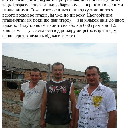
яєць. Розрахувалися за нього бартером — першими власними
пташенятами. Тож з того осіннього виводку залишилося
всього восьмеро птахів, їм уже по півроку. Цьогорічним
пташенятам (їх поки що дев’ятеро) — від кількох днів до двох
тижнів. Вилуплюються вони з вагою від 600 грамів до 1,5
кілограма — у залежності від розміру яйця (розмір яйця, у
свою чергу, залежить від ваги самки).