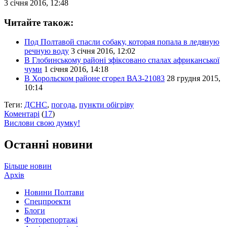
3 січня 2016, 12:48
Читайте також:
Под Полтавой спасли собаку, которая попала в ледяную
речную воду
3 січня 2016, 12:02
В Глобинському районі зфіксовано спалах африканської
чуми
1 січня 2016, 14:18
В Хорольском районе сгорел ВАЗ-21083
28 грудня 2015,
10:14
Теги:
ДСНС
,
погода
,
пункти обігріву
Коментарі
(
17
)
Вислови свою думку!
Останні новини
Більше новин
Архів
Новини Полтави
Спецпроекти
Блоги
Фоторепортажі