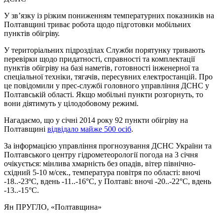
У зв’язку із різким пониженням температурних показників на
Полтавщині триває робота щодо підготовки мобільних
пунктів обігріву.
У територіальних підрозділах Служби порятунку тривають
перевірки щодо придатності, справності та комплектації
пунктів обігріву на базі наметів, готовності інженерної та
спеціальної техніки, тягачів, пересувних електростанцій. Про
це повідомили у прес-службі головного управління ДСНС у
Полтавській області. Якщо мобільні пункти розгорнуть, то
вони діятимуть у цілодобовому режимі.
Нагадаємо, що у січні 2014 року 92 пункти обігріву на
Полтавщині
відвідало майже 500 осіб
.
За інформацією управління прогнозування ДСНС України та
Полтавського центру гідрометеорології погода на 3 січня
очікується: мінлива хмарність без опадів, вітер північно-
східний 5-10 м/сек., температура повітря по області: вночі
-18..-23ºС, вдень -11..-16°C, у Полтаві: вночі -20..-22°C, вдень
-13..-15°C.
Ян ПРУГЛО
, «Полтавщина»