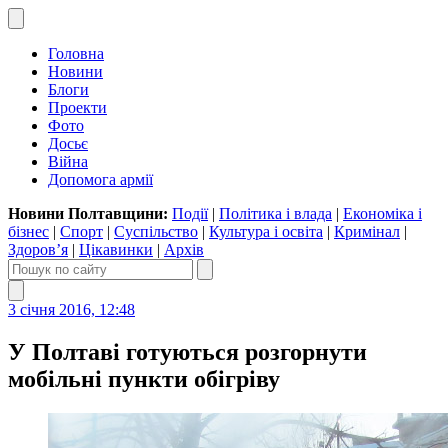
Головна
Новини
Блоги
Проекти
Фото
Досьє
Війна
Допомога армії
Новини Полтавщини:
Події
|
Політика і влада
|
Економіка і
бізнес
|
Спорт
|
Суспільство
|
Культура і освіта
|
Кримінал
|
Здоров’я
|
Цікавинки
|
Архів
3 січня 2016, 12:48
У Полтаві готуються розгорнути
мобільні пункти обігріву