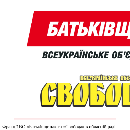
Фракції ВО «Батьківщина» та «Свобода» в обласній раді