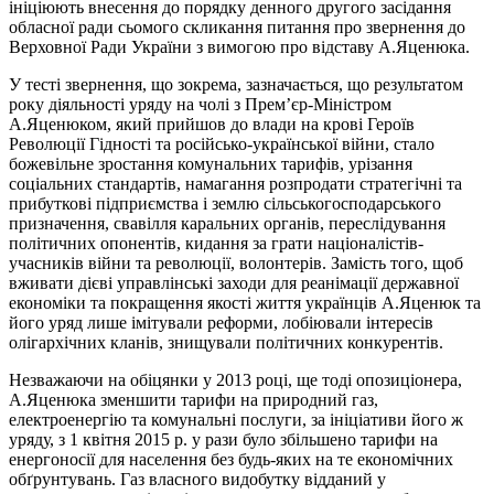
ініціюють внесення до порядку денного другого засідання
обласної ради сьомого скликання питання про звернення до
Верховної Ради України з вимогою про відставу А.Яценюка.
У тесті звернення, що зокрема, зазначається, що результатом
року діяльності уряду на чолі з Прем’єр-Міністром
А.Яценюком, який прийшов до влади на крові Героїв
Революції Гідності та російсько-української війни, стало
божевільне зростання комунальних тарифів, урізання
соціальних стандартів, намагання розпродати стратегічні та
прибуткові підприємства і землю сільськогосподарського
призначення, свавілля каральних органів, переслідування
політичних опонентів, кидання за грати націоналістів-
учасників війни та революції, волонтерів. Замість того, щоб
вживати дієві управлінські заходи для реанімації державної
економіки та покращення якості життя українців А.Яценюк та
його уряд лише імітували реформи, лобіювали інтересів
олігархічних кланів, знищували політичних конкурентів.
Незважаючи на обіцянки у 2013 році, ще тоді опозиціонера,
А.Яценюка зменшити тарифи на природний газ,
електроенергію та комунальні послуги, за ініціативи його ж
уряду, з 1 квітня 2015 р. у рази було збільшено тарифи на
енергоносії для населення без будь-яких на те економічних
обґрунтувань. Газ власного видобутку відданий у