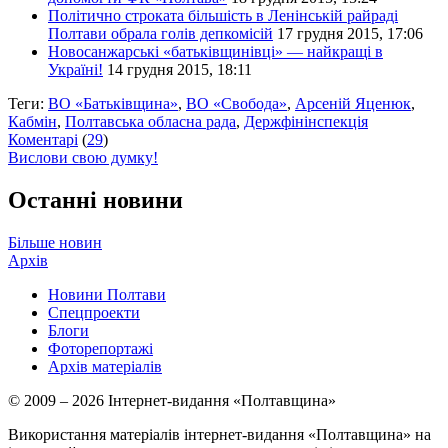
Політично строката більшість в Ленінській райраді
Полтави обрала голів депкомісій
17 грудня 2015, 17:06
Новосанжарські «батьківщинівці» — найкращі в
Україні!
14 грудня 2015, 18:11
Теги:
ВО «Батьківщина»
,
ВО «Свобода»
,
Арсеній Яценюк
,
Кабмін
,
Полтавська обласна рада
,
Держфінінспекція
Коментарі
(
29
)
Вислови свою думку!
Останні новини
Більше новин
Архів
Новини Полтави
Спецпроекти
Блоги
Фоторепортажі
Архів матеріалів
© 2009 – 2026 Інтернет-видання «Полтавщина»
Використання матеріалів інтернет-видання «Полтавщина» на