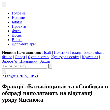
Головна
Новини
Блоги
Проекти
Фото
Досьє
Війна
Допомога армії
Новини Полтавщини:
Події
|
Політика і влада
|
Економіка і
бізнес
|
Спорт
|
Суспільство
|
Культура і освіта
|
Кримінал
|
Здоров’я
|
Цікавинки
|
Архів
23 грудня 2015, 10:59
Фракції «Батьківщина» та «Свобода» в
облраді наполягають на відставці
уряду Яценюка