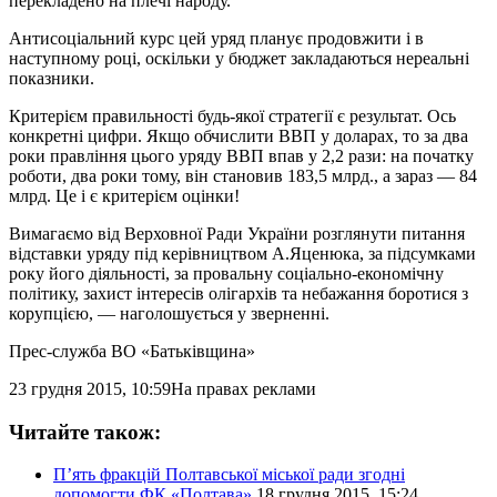
перекладено на плечі народу.
Антисоціальний курс цей уряд планує продовжити і в
наступному році, оскільки у бюджет закладаються нереальні
показники.
Критерієм правильності будь-якої стратегії є результат. Ось
конкретні цифри. Якщо обчислити ВВП у доларах, то за два
роки правління цього уряду ВВП впав у 2,2 рази: на початку
роботи, два роки тому, він становив 183,5 млрд., а зараз — 84
млрд. Це і є критерієм оцінки!
Вимагаємо від Верховної Ради України розглянути питання
відставки уряду під керівництвом А.Яценюка, за підсумками
року його діяльності, за провальну соціально-економічну
політику, захист інтересів олігархів та небажання боротися з
корупцією, — наголошується у зверненні.
Прес-служба ВО «Батьківщина»
23 грудня 2015, 10:59
На правах реклами
Читайте також:
П’ять фракцій Полтавської міської ради згодні
допомогти ФК «Полтава»
18 грудня 2015, 15:24