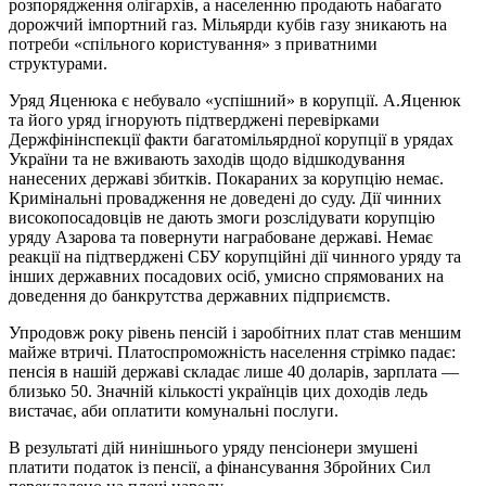
розпорядження олігархів, а населенню продають набагато
дорожчий імпортний газ. Мільярди кубів газу зникають на
потреби «спільного користування» з приватними
структурами.
Уряд Яценюка є небувало «успішний» в корупції. А.Яценюк
та його уряд ігнорують підтверджені перевірками
Держфінінспекції факти багатомільярдної корупції в урядах
України та не вживають заходів щодо відшкодування
нанесених державі збитків. Покараних за корупцію немає.
Кримінальні провадження не доведені до суду. Дії чинних
високопосадовців не дають змоги розслідувати корупцію
уряду Азарова та повернути награбоване державі. Немає
реакції на підтверджені СБУ корупційні дії чинного уряду та
інших державних посадових осіб, умисно спрямованих на
доведення до банкрутства державних підприємств.
Упродовж року рівень пенсій і заробітних плат став меншим
майже втричі. Платоспроможність населення стрімко падає:
пенсія в нашій державі складає лише 40 доларів, зарплата —
близько 50. Значній кількості українців цих доходів ледь
вистачає, аби оплатити комунальні послуги.
В результаті дій нинішнього уряду пенсіонери змушені
платити податок із пенсії, а фінансування Збройних Сил