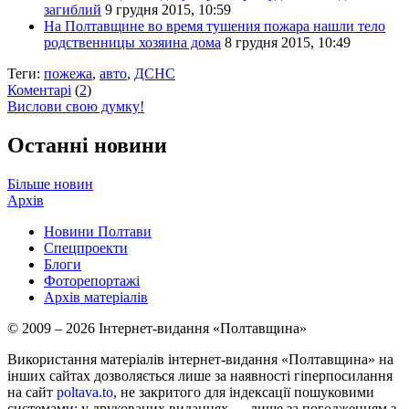
загиблий
9 грудня 2015, 10:59
На Полтавщине во время тушения пожара нашли тело
родственницы хозяина дома
8 грудня 2015, 10:49
Теги:
пожежа
,
авто
,
ДСНС
Коментарі
(
2
)
Вислови свою думку!
Останні новини
Більше новин
Архів
Новини Полтави
Спецпроекти
Блоги
Фоторепортажі
Архів матеріалів
© 2009 – 2026 Інтернет-видання «Полтавщина»
Використання матеріалів інтернет-видання «Полтавщина» на
інших сайтах дозволяється лише за наявності гіперпосилання
на сайт
poltava.to
, не закритого для індексації пошуковими
системами; у друкованих виданнях — лише за погодженням з