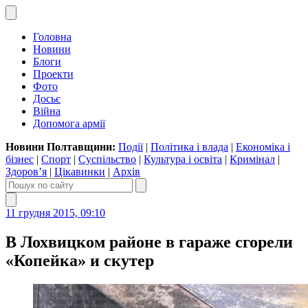
Головна
Новини
Блоги
Проекти
Фото
Досьє
Війна
Допомога армії
Новини Полтавщини:
Події
|
Політика і влада
|
Економіка і
бізнес
|
Спорт
|
Суспільство
|
Культура і освіта
|
Кримінал
|
Здоров’я
|
Цікавинки
|
Архів
11 грудня 2015, 09:10
В Лохвицком районе в гараже сгорели
«Копейка» и скутер