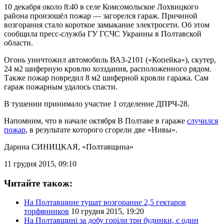
10 декабря около 8:40 в селе Комсомольское Лохвицкого
района произошёл пожар — загорелся гараж. Причиной
возгорания стало короткое замыкание электросети. Об этом
сообщила пресс-служба ГУ ГСЧС Украины в Полтавской
области.
Огонь уничтожил автомобиль ВАЗ-2101 («Копейка»), скутер,
24 м2 шиферную кровлю хозздания, расположенного рядом.
Также пожар повредил 8 м2 шиферной кровли гаража. Сам
гараж пожарным удалось спасти.
В тушении принимало участие 1 отделение ДПРЧ-28.
Напомним, что в начале октября В Полтаве в гараже
случился
пожар
, в результате которого сгорели две «Нивы».
Дарина СИНИЦКАЯ
, «Полтавщина»
11 грудня 2015, 09:10
Читайте також:
На Полтавщине тушат возгорание 2,5 гектаров
торфянников
10 грудня 2015, 19:20
На Полтавщині за добу горіли три будинки, є один