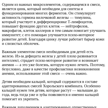
Одним из важных микроэлементов, содержащемся в смеси,
является цинк, который необходим для синтеза и
функционирования многих ферментов. Он стимулирует
активность гормона вилочковой железы — тимулина,
который участвует в дифференцировке Т-лимфоцитов,
повышает функцию других клеток — нейтрофилов,
макрофагов, клеток киллеров и тем самым помогает улучшить
иммунитет; с его помощью улучшается психо-моторное
развитие детей. Благодаря цинку лучше работает барьер кожи
и слизистых оболочек.
Важным элементом смеси необходимым для детей есть
железо. Из-за дефицита железа у детей плохо развивается
интеллект, страдает психо-моторное развитие и возникает
анемия — а это уже болезнь, которую нужно лечить. Поэтому,
безусловно, даже в качестве профилактики возникновения
анемии, использование этой смеси — очень важно.
Детям необходим кальций, который содержится в составе
адаптированных смесей Хорольского комбината. Особенно
кальций нужен тем детям, которые растут — малышам до
года, ведь тогда уже и зубы появляются и именно кальций
помогает их укрепить.
Важным дополнением в адаптированных отечественных