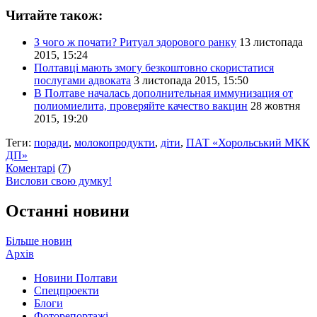
Читайте також:
З чого ж почати? Ритуал здорового ранку
13 листопада
2015, 15:24
Полтавці мають змогу безкоштовно скористатися
послугами адвоката
3 листопада 2015, 15:50
В Полтаве началась дополнительная иммунизация от
полиомиелита, проверяйте качество вакцин
28 жовтня
2015, 19:20
Теги:
поради
,
молокопродукти
,
діти
,
ПАТ «Хорольський МКК
ДП»
Коментарі
(
7
)
Вислови свою думку!
Останні новини
Більше новин
Архів
Новини Полтави
Спецпроекти
Блоги
Фоторепортажі