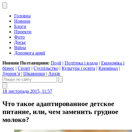
Головна
Новини
Блоги
Проекти
Фото
Досьє
Війна
Допомога армії
Новини Полтавщини:
Події
|
Політика і влада
|
Економіка і
бізнес
|
Спорт
|
Суспільство
|
Культура і освіта
|
Кримінал
|
Здоров’я
|
Цікавинки
|
Архів
18 листопада 2015, 11:57
Что такое адаптированное детское
питание, или, чем заменить грудное
молоко?