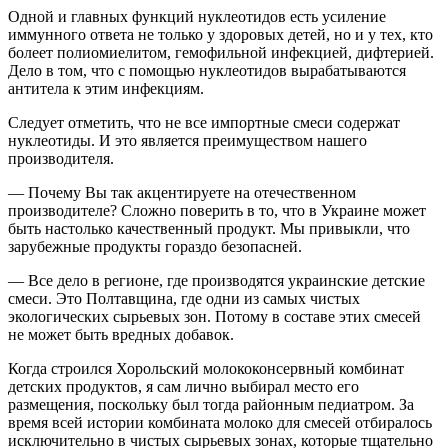
Одной и главных функций нуклеотидов есть усиление
иммунного ответа не только у здоровых детей, но и у тех, кто
болеет полиомиелитом, гемофильной инфекцией, дифтерией.
Дело в том, что с помощью нуклеотидов вырабатываются
антитела к этим инфекциям.
Следует отметить, что не все импортные смеси содержат
нуклеотиды. И это является преимуществом нашего
производителя.
— Почему Вы так акцентируете на отечественном
производителе? Сложно поверить в то, что в Украине может
быть настолько качественный продукт. Мы привыкли, что
зарубежные продукты гораздо безопасней.
— Все дело в регионе, где производятся украинские детские
смеси. Это Полтавщина, где одни из самых чистых
экологических сырьевых зон. Потому в составе этих смесей
не может быть вредных добавок.
Когда строился Хорольский молококонсервный комбинат
детских продуктов, я сам лично выбирал место его
размещения, поскольку был тогда районным педиатром. За
время всей истории комбината молоко для смесей отбиралось
исключительно в чистых сырьевых зонах, которые тщательно