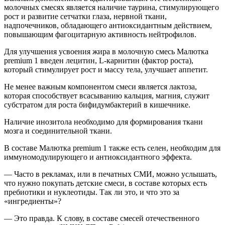
молочных смесях является наличие таурина, стимулирующего
рост и развитие сетчатки глаза, нервной ткани,
надпочечников, обладающего антиоксидантным действием,
повышающим фагоцитарную активность нейтрофилов.
Для улучшения усвоения жира в молочную смесь Малютка
premium 1 введен лецитин, L-карнитин (фактор роста),
который стимулирует рост и массу тела, улучшает аппетит.
Не менее важным компонентом смеси является лактоза,
которая способствует всасыванию кальция, магния, служит
субстратом для роста бифидумбактерий в кишечнике.
Наличие инозитола необходимо для формирования ткани
мозга и соединительной ткани.
В составе Малютка premium 1 также есть селен, необходим для
иммуномодулирующего и антиоксидантного эффекта.
— Часто в рекламах, или в печатных СМИ, можно услышать,
что нужно покупать детские смеси, в составе которых есть
пребиотики и нуклеотиды. Так ли это, и что это за
«ингредиенты»?
— Это правда. К слову, в составе смесей отечественного