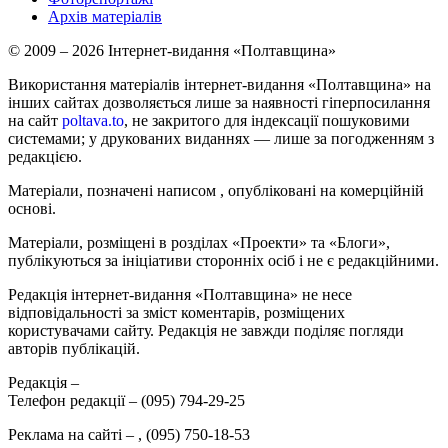
Архів матеріалів
© 2009 – 2026 Інтернет-видання «Полтавщина»
Використання матеріалів інтернет-видання «Полтавщина» на
інших сайтах дозволяється лише за наявності гіперпосилання
на сайт
poltava.to
, не закритого для індексації пошуковими
системами; у друкованих виданнях — лише за погодженням з
редакцією.
Матеріали, позначені написом
, опубліковані на комерційній
основі.
Матеріали, розміщені в розділах «Проекти» та «Блоги»,
публікуються за ініціативи сторонніх осіб і не є редакційними.
Редакція інтернет-видання «Полтавщина» не несе
відповідальності за зміст коментарів, розміщених
користувачами сайту. Редакція не завжди поділяє погляди
авторів публікацій.
Редакція –
Телефон редакції –
(095) 794-29-25
Реклама на сайті –
,
(095) 750-18-53