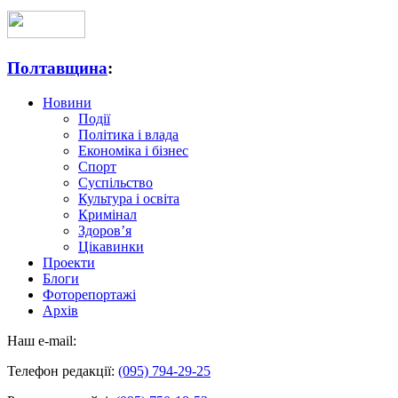
Полтавщина
:
Новини
Події
Політика і влада
Економіка і бізнес
Спорт
Суспільство
Культура і освіта
Кримінал
Здоров’я
Цікавинки
Проекти
Блоги
Фоторепортажі
Архів
Наш e-mail:
Телефон редакції:
(095) 794-29-25