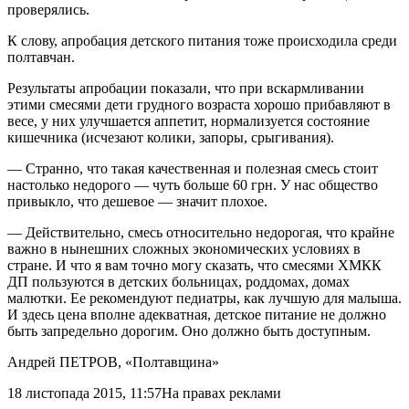
проверялись.
К слову, апробация детского питания тоже происходила среди
полтавчан.
Результаты апробации показали, что при вскармливании
этими смесями дети грудного возраста хорошо прибавляют в
весе, у них улучшается аппетит, нормализуется состояние
кишечника (исчезают колики, запоры, срыгивания).
— Странно, что такая качественная и полезная смесь стоит
настолько недорого — чуть больше 60 грн. У нас общество
привыкло, что дешевое — значит плохое.
— Действительно, смесь относительно недорогая, что крайне
важно в нынешних сложных экономических условиях в
стране. И что я вам точно могу сказать, что смесями ХМКК
ДП пользуются в детских больницах, роддомах, домах
малютки. Ее рекомендуют педиатры, как лучшую для малыша.
И здесь цена вполне адекватная, детское питание не должно
быть запредельно дорогим. Оно должно быть доступным.
Андрей ПЕТРОВ
, «Полтавщина»
18 листопада 2015, 11:57
На правах реклами