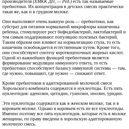
производителя
(ХМКК ДП, — Ред.)
есть так называемые
пребиотики. Их концентрация в детских смесях практически
такая же, как и в грудном молоке.
Они выполняют очень важную роль — пребиотики, как
субстрат для питания нормальной микрофлоры кишечника
ребенка, стимулируют рост бифидобактерий, лактобактерий и
тем самым поддерживают популяцию полезных бактерий.
Таким образом они влияют на нормализацию стула, то есть
кишечник освобождается естественным путем. Кроме того,
они способствуют синтезу короткоцепочных жирных кислот.
Одной из важнейших функций пребиотиков является
формирование модуляции иммунного ответа, то есть
пребиотики способствуют балансу иммунной системы — там,
где нужно, повышают, где нужно — снижают ответ.
Кроме пребиотиков в адаптированной молочной смеси
Хорольского комбината содержатся и нуклеотиды. Есть пять
нуклеотидов: аденозин, цитидин, гуанозин, инозин, уридин.
Эти нуклеотиды содержатся как в женском молоке, так и в
коровьем молоке. Однако в коровьем есть не все нуклеотиды.
Именно поэтому все пять нуклеотидов, которые есть в молоке
женщины, по праву введены в хорольскую адаптированную
молочную смесь.