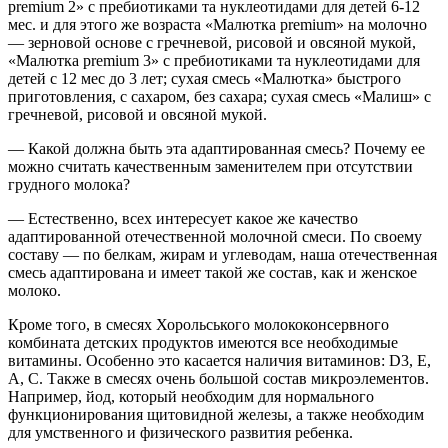
premium 2» с пребиотиками та нуклеотидами для детей 6-12
мес. и для этого же возраста «Малютка premium» на молочно
— зерновой основе с гречневой, рисовой и овсяной мукой,
«Малютка premium 3» с пребиотиками та нуклеотидами для
детей с 12 мес до 3 лет; сухая смесь «Малютка» быстрого
приготовления, с сахаром, без сахара; сухая смесь «Малиш» с
гречневой, рисовой и овсяной мукой.
— Какой должна быть эта адаптированная смесь? Почему ее
можно считать качественным заменителем при отсутствии
грудного молока?
— Естественно, всех интереcует какое же качество
адаптированной отечественной молочной смеси. По своему
составу — по белкам, жирам и углеводам, наша отечественная
смесь адаптирована и имеет такой же состав, как и женское
молоко.
Кроме того, в смесях Хорольського молококонсервного
комбината детских продуктов имеются все необходимые
витамины. Особенно это касается наличия витаминов: D3, E,
А, C. Также в смесях очень большой состав микроэлементов.
Например, йод, который необходим для нормального
функционирования щитовидной железы, а также необходим
для умственного и физического развития ребенка.