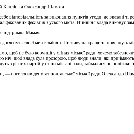
й Каплін та Олександр Шамота
 відповідальність за виконання пунктів угоди, де вказані ті ре
ліфікованих фахівців з усього міста. Нинішня влада виконує за
це підтримка Мамая.
 досягнуть своєї мети: змінять Полтаву на краще та повернуть мі
о, щоб не було корупції у стінах міської ради, хочемо забезпеч
всю ніч, щоб влада була прозорою, щоб люди знали, які приймают
уть з різних партій у стіни міської ради, займалися не політик
ти, — наголосив депутат полтавської міської ради Олександр Ша