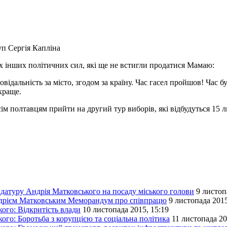
п Сергія Капліна
х інших політичних сил, які ще не встигли продатися Мамаю:
ідальність за місто, згодом за країну. Час гасел пройшов! Час 
краще.
м полтавцям прийти на другий тур виборів, які відбудуться 15 ли
датуру Андрія Матковського на посаду міського голови
9 листоп
Андрієм Матковським Меморандум про співпрацю
9 листопада 2015
ого: Відкритість влади
10 листопада 2015, 15:19
го: Боротьба з корупцією та соціальна політика
11 листопада 20