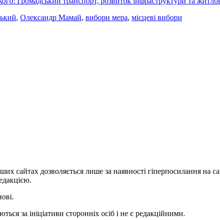
ого: Громадський транспорт, розвиток інфраструктури та житло
ський
,
Олександр Мамай
,
вибори мера
,
місцеві вибори
ших сайтах дозволяється лише за наявності гіперпосилання на с
едакцією.
нові.
ться за ініціативи сторонніх осіб і не є редакційними.