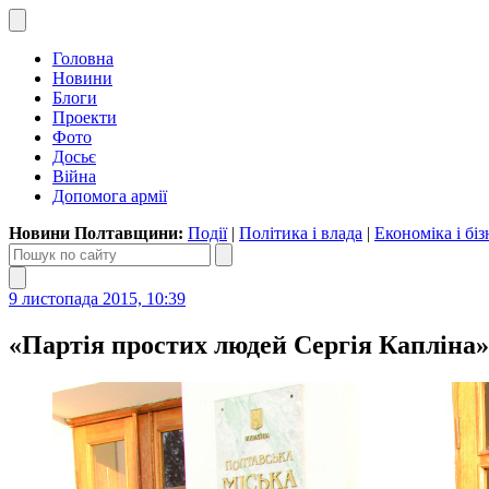
Головна
Новини
Блоги
Проекти
Фото
Досьє
Війна
Допомога армії
Новини Полтавщини:
Події
|
Політика і влада
|
Економіка і біз
9 листопада 2015, 10:39
«Партія простих людей Сергія Капліна»