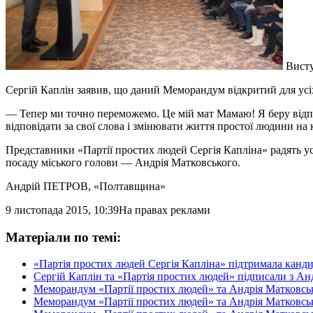
Висту
Сергій Каплін заявив, що даний Меморандум відкритий для усі
—​ Тепер ми точно переможемо. Це мій мат Мамаю! Я беру відпов
відповідати за свої слова і змінювати життя простої людини на 
Представники «Партії простих людей Сергія Капліна» радять усі
посаду міського голови — Андрія Матковського.
Андрій ПЕТРОВ
, «Полтавщина»
9 листопада 2015, 10:39
На правах реклами
Матеріали по темі:
«Партія простих людей Сергія Капліна» підтримала канди
Сергій Каплін та «Партія простих людей» підписали з 
Меморандум «Партії простих людей» та Андрія Матковськ
Меморандум «Партії простих людей» та Андрія Матковсько