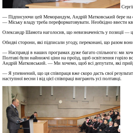
Сергі
— Підписуючи цей Меморандум, Андрій Матковський бере на себе
— Міську владу треба переформатовувати. Необхідно ввести ква
Олександр Шамота наголосив, що невизначеність у позиції — 
Обидві сторони, які підписали угоду, переконані, що разом вони
— Насправді в наших програмах дуже багато спільного: ми хочем
Полтаві були найнижчі ціни на проїзд, щоб освітлення горіло 
Андрій Матковський. — Ми хочемо, щоб всі депутати, які прийд
— Я упевнений, що ця співпраця вже скоро дасть свої результа
наступної весни і від цієї співпраці виграють усі полтавці.