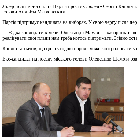
Лідер політичної сили «Партія простих людей» Сергій Каплін 
голови Андрієм Матковським.
Партія підтримує кандидата на виборах. У свою чергу після пе
— Є два кандидати в мери: Олександр Мамай — хабарник та ко
реалізувати свої плани нам треба когось підтримати. Згідно ос
Каплін зазначив, що цією угодою народ зможе контролювати міс
Екс-кандидат на посаду міського голови Олександр Шамота озв