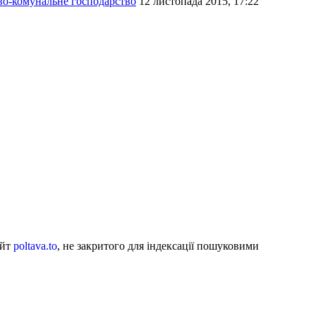
во-комунальне господарство
12 листопада 2015, 17:22
айт
poltava.to
, не закритого для індексації пошуковими