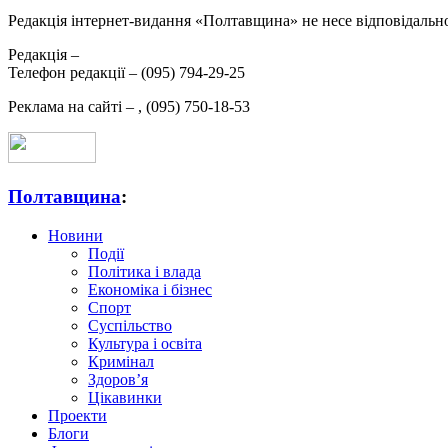
Редакція інтернет-видання «Полтавщина» не несе відповідальнос
Редакція –
Телефон редакції –
(095) 794-29-25
Реклама на сайті –
,
(095) 750-18-53
Полтавщина
:
Новини
Події
Політика і влада
Економіка і бізнес
Спорт
Суспільство
Культура і освіта
Кримінал
Здоров’я
Цікавинки
Проекти
Блоги