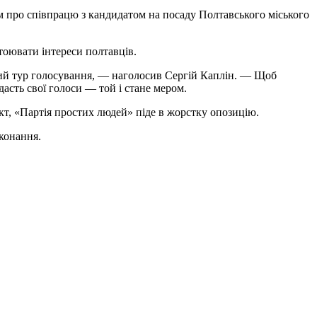
м про співпрацю з кандидатом на посаду Полтавського міського
тоювати інтереси полтавців.
ий тур голосування, — наголосив Сергій Каплін. — Щоб
дасть свої голоси — той і стане мером.
кт, «Партія простих людей» піде в жорстку опозицію.
конання.