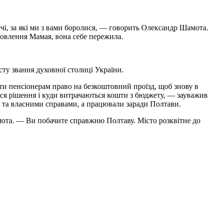
чі, за які ми з вами боролися, — говорить Олександр Шамота.
мовлення Мамая, вона себе пережила.
сту звання духовної столиці України.
ити пенсіонерам право на безкоштовний проїзд, щоб знову в
ься рішення і куди витрачаються кошти з бюджету, — зауважив
ою та власними справами, а працювали заради Полтави.
мота. — Ви побачите справжню Полтаву. Місто розквітне до