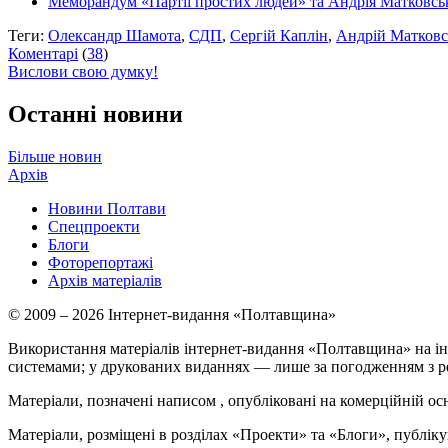
Меморандум «Партії простих людей» та Андрія Матковськ
Теги:
Олександр Шамота
,
СДП
,
Сергій Каплін
,
Андрій Матков
Коментарі
(
38
)
Вислови свою думку!
Останні новини
Більше новин
Архів
Новини Полтави
Спецпроекти
Блоги
Фоторепортажі
Архів матеріалів
© 2009 – 2026 Інтернет-видання «Полтавщина»
Використання матеріалів інтернет-видання «Полтавщина» на ін
системами; у друкованих виданнях — лише за погодженням з р
Матеріали, позначені написом
, опубліковані на комерційній ос
Матеріали, розміщені в розділах «Проекти» та «Блоги», публікую