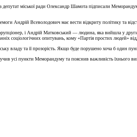
та депутат міської ради Олександр Шамота підписали Меморанду
ремоги Андрій Всеволодович має вести відкриту політику та відс
рупціонер, і Андрій Матковський — людина, яка вийшла у друг
танніх соціологічних опитувань, кому «Партія простих людей» від
ьку владу та її прозорість. Якщо буде порушено хоча б один пун
учив усі пункти Меморандуму та пояснив важливість їхнього ви