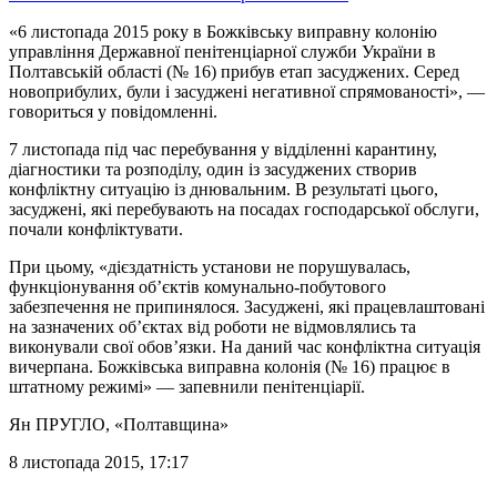
«6 листопада 2015 року в Божківську виправну колонію
управління Державної пенітенціарної служби України в
Полтавській області (№ 16) прибув етап засуджених. Серед
новоприбулих, були і засуджені негативної спрямованості», —
говориться у повідомленні.
7 листопада під час перебування у відділенні карантину,
діагностики та розподілу, один із засуджених створив
конфліктну ситуацію із днювальним. В результаті цього,
засуджені, які перебувають на посадах господарської обслуги,
почали конфліктувати.
При цьому, «дієздатність установи не порушувалась,
функціонування об’єктів комунально-побутового
забезпечення не припинялося. Засуджені, які працевлаштовані
на зазначених об’єктах від роботи не відмовлялись та
виконували свої обов’язки. На даний час конфліктна ситуація
вичерпана. Божківська виправна колонія (№ 16) працює в
штатному режимі» — запевнили пенітенціарії.
Ян ПРУГЛО
, «Полтавщина»
8 листопада 2015, 17:17