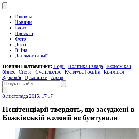
Головна
Новини
Блоги
Проекти
Фото
Досьє
Війна
Допомога армії
Новини Полтавщини:
Події
|
Політика і влада
|
Економіка і
бізнес
|
Спорт
|
Суспільство
|
Культура і освіта
|
Кримінал
|
Здоров’я
|
Цікавинки
|
Архів
8 листопада 2015, 17:17
Пенітенціарії твердять, що засуджені в
Божківській колонії не бунтували