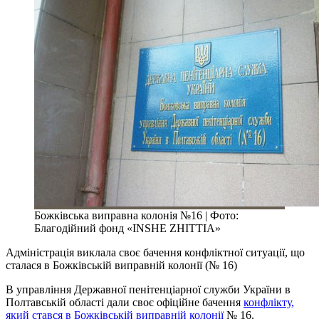
Божківська виправна колонія №16 | Фото:
Благодійний фонд «INSHE ZHITTIA»
Адміністрація виклала своє бачення конфліктної ситуації, що
сталася в Божківській виправній колонії (№ 16)
В управління Державної пенітенціарної служби України в
Полтавській області дали своє офіційне бачення
конфлікту,
який стався в Божківській виправній колонії
№ 16.