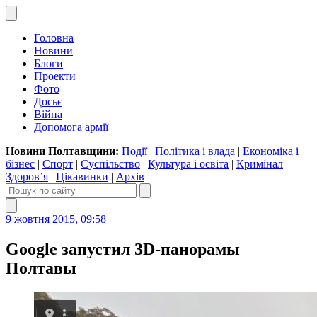
Головна
Новини
Блоги
Проекти
Фото
Досьє
Війна
Допомога армії
Новини Полтавщини:
Події
|
Політика і влада
|
Економіка і
бізнес
|
Спорт
|
Суспільство
|
Культура і освіта
|
Кримінал
|
Здоров’я
|
Цікавинки
|
Архів
9 жовтня 2015, 09:58
Google запустил 3D-панорамы
Полтавы