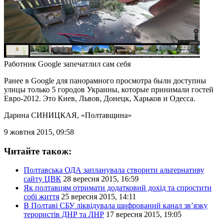
Работник Google запечатлил сам себя
Ранее в Google для панорамного просмотра были доступны
улицы только 5 городов Украины, которые принимали гостей
Евро-2012. Это Киев, Львов, Донецк, Харьков и Одесса.
Дарина СИНИЦКАЯ
, «Полтавщина»
9 жовтня 2015, 09:58
Читайте також:
Полтавська ОДА запланувала створити альтернативу
сайту ЦВК
28 вересня 2015, 16:59
Як полтавцям отримати додатковий дохід та спростити
собі життя
25 вересня 2015, 14:11
В Полтаві СБУ ліквідувала шифрований канал зв’язку
терористів ДНР та ЛНР
17 вересня 2015, 19:05