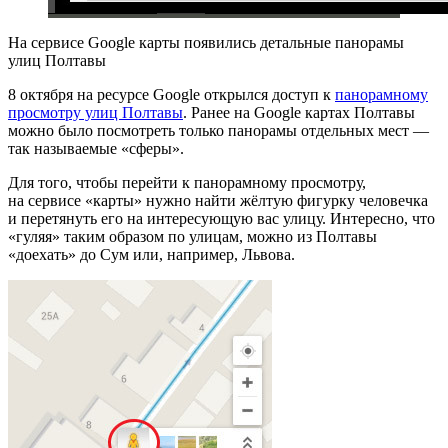
На сервисе Google карты появились детальные панорамы
улиц Полтавы
8 октября на ресурсе Google открылся доступ к
панорамному
просмотру улиц Полтавы
. Ранее на Google картах Полтавы
можно было посмотреть только панорамы отдельных мест —
так называемые «сферы».
Для того, чтобы перейти к панорамному просмотру,
на сервисе «карты» нужно найти жёлтую фигурку человечка
и перетянуть его на интересующую вас улицу. Интересно, что
«гуляя» таким образом по улицам, можно из Полтавы
«доехать» до Сум или, например, Львова.