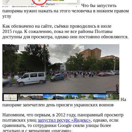
Что бы запустить
панорамы нужно нажать на этого человечка в нижнем правом
углу
Как обозначено на сайте, съёмки проводились в июле
2015 года. К сожалению, пока не все районы Полтавы
доступны для просмотра, однако они постоянно обновляются.
На
панораме запечатлен день присяги украинских воинов
Напомним, что первым, в 2012 году, панорамный просмотр
полтавских улиц
запустил ресурс «Яндекс»
, однако, если
сравнивать, то сотрудники Google сняли улицы более
детально и с меньшими «шагами».