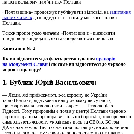
на центральному пам’ятнику Полтави
«Полтавщина» продовжує публікувати відповіді на
запитання
наших читачів
до кандидатів на посаду міського голови
Полтави.
Також пропонуємо читачам «Полтавщини» відзначити
ті відповіді кандидатів, які їм сподобаються найбільше.
Запитання № 4
Як ви відноситеся до факту розташування
прапорів
на Монументі Слави
і як саме ви відноситеся до червоно-
чорного прапору?
1. Бублик Юрій Васильович:
— Люди, які приїжджають з-за кордону до України
та до Полтави, відчувають нашу державу як сутність,
що сформована революціями, зокрема — Революцією
Гідності. Тому природнім є поява у центрі Полтави червоно-
чорного прапора: прапора визвольної боротьби, кольори якого
символізують червону українську кров та СВОю, БОгом
ДАну нам землю. Велика частина полтавців, на жаль, не знає
історії та символізму червоно-чорного стягу, що це прапор