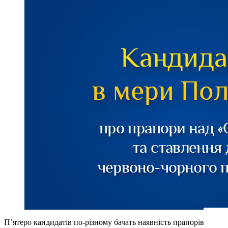
П’ятеро кандидатів по-різному бачать наявність прапорів