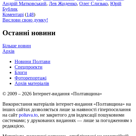
Андрій Матковський
,
Лев Жиденко
,
Олег Слизько
,
Юрій
Бублик
Коментарі
(
148
)
Вислови свою думку!
Останні новини
Більше новин
Архів
Новини Полтави
Спецпроекти
Блоги
Фоторепортажі
Архів матеріалів
© 2009 – 2026 Інтернет-видання «Полтавщина»
Використання матеріалів інтернет-видання «Полтавщина» на
інших сайтах дозволяється лише за наявності гіперпосилання
на сайт
poltava.to
, не закритого для індексації пошуковими
системами; у друкованих виданнях — лише за погодженням з
редакцією.