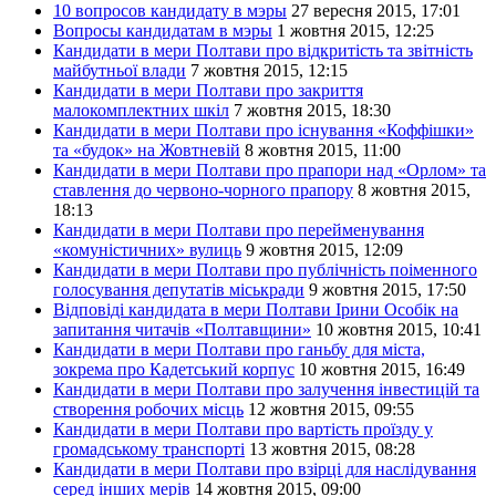
10 вопросов кандидату в мэры
27 вересня 2015, 17:01
Вопросы кандидатам в мэры
1 жовтня 2015, 12:25
Кандидати в мери Полтави про відкритість та звітність
майбутньої влади
7 жовтня 2015, 12:15
Кандидати в мери Полтави про закриття
малокомплектних шкіл
7 жовтня 2015, 18:30
Кандидати в мери Полтави про існування «Коффішки»
та «будок» на Жовтневій
8 жовтня 2015, 11:00
Кандидати в мери Полтави про прапори над «Орлом» та
ставлення до червоно-чорного прапору
8 жовтня 2015,
18:13
Кандидати в мери Полтави про перейменування
«комуністичних» вулиць
9 жовтня 2015, 12:09
Кандидати в мери Полтави про публічність поіменного
голосування депутатів міськради
9 жовтня 2015, 17:50
Відповіді кандидата в мери Полтави Ірини Особік на
запитання читачів «Полтавщини»
10 жовтня 2015, 10:41
Кандидати в мери Полтави про ганьбу для міста,
зокрема про Кадетський корпус
10 жовтня 2015, 16:49
Кандидати в мери Полтави про залучення інвестицій та
створення робочих місць
12 жовтня 2015, 09:55
Кандидати в мери Полтави про вартість проїзду у
громадському транспорті
13 жовтня 2015, 08:28
Кандидати в мери Полтави про взірці для наслідування
серед інших мерів
14 жовтня 2015, 09:00