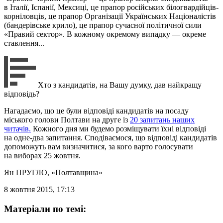
в Італії, Іспанії, Мексиці, це прапор російських білогвардійців-
корніловців, це прапор Організації Українських Націоналістів
(бандерівське крило), це прапор сучасної політичної сили
«Правий сектор». В кожному окремому випадку — окреме
ставлення...
Хто з кандидатів, на Вашу думку, дав найкращу
відповідь?
Нагадаємо, що це були відповіді кандидатів на посаду
міського голови Полтави на друге із
20 запитань наших
читачів.
Кожного дня ми будемо розміщувати їхні відповіді
на одне-два запитання. Сподіваємося, що відповіді кандидатів
допоможуть вам визначитися, за кого варто голосувати
на виборах 25 жовтня.
Ян ПРУГЛО
, «Полтавщина»
8 жовтня 2015, 17:13
Матеріали по темі: