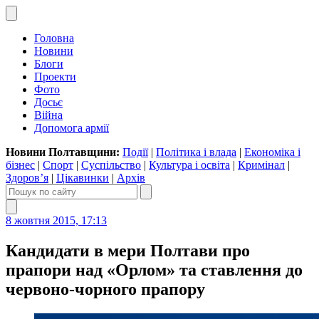
Головна
Новини
Блоги
Проекти
Фото
Досьє
Війна
Допомога армії
Новини Полтавщини:
Події
|
Політика і влада
|
Економіка і
бізнес
|
Спорт
|
Суспільство
|
Культура і освіта
|
Кримінал
|
Здоров’я
|
Цікавинки
|
Архів
8 жовтня 2015, 17:13
Кандидати в мери Полтави про
прапори над «Орлом» та ставлення до
червоно-чорного прапору