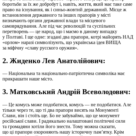
боротьби за їх же добробут і, навіть, життя, який має таке саме
право на існування, як і синьо-жовтий державний. Місце ж
встановлення державного та інших прапорів у місті
визначають органи державної влади та місцевого
самоврядування. Але під час революцій та суспільних
перетворень — це народ, що і маємо в даному випадку
у Полтаві. І ще одне: згадані два прапори, котрі майорять НАД
«орлом» наразі символізують, що українська ідея ВИЩА
за міфічну «славу русского оружия».
2. Жиденко Лев Анатолійович:
— Національна та національно-патріотична символіка має
прикрашати наше місто.
3. Матковський Андрій Всеволодович:
— Це комусь може подобатися, комусь — не подобатися. Але
тільки через те, що ті два прапори висять на Монументі
Слави, він і стоїть ще. Бо не забуваймо, що це монумент
російської слави. І радикально налаштовані політичні сили
та громадяни хотіли його знести. Тому можна сказати,
що ці прапори охороняють нашу історичну пам’ятку. Крім