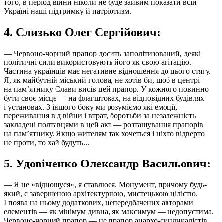
того, в період війни ніколи не буде зайвим показати всій
Україні наші підтримку й патріотизм.
4. Слизько Олег Сергійович:
— Червоно-чорний прапор досить заполітизований, деякі
політичні сили використовують його як свою агітацію.
Частина українців має негативне відношення до цього стягу.
Я, як майбутній міський голова, не хотів би, щоб в центрі
на пам’ятнику Слави висів цей прапор. У кожного повинно
бути своє місце — на флагштоках, на відповідних будівлях
і установах. З іншого боку ми розуміємо які емоції,
переживання від війни і втрат, боротьби за незалежність
закладені полтавцями в цей акт — розташування прапорів
на пам’ятнику. Якщо жителям так хочеться і ніхто відверто
не проти, то хай будуть...
5. Удовіченко Олександр Васильович:
— Я не «відношуся», я ставлюся. Монумент, причому будь-
який, є завершеною архітектурною, мистецькою цілістю.
І поява на ньому додаткових, непередбачених авторами
елементів — як мінімум дивна, як максимум — недопустима.
Червоно-чорний прапор — це прапор анархо-синдикалістів