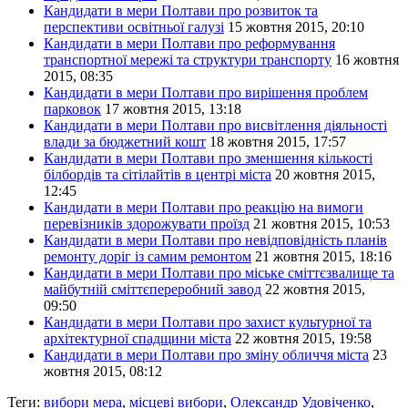
Кандидати в мери Полтави про розвиток та
перспективи освітньої галузі
15 жовтня 2015, 20:10
Кандидати в мери Полтави про реформування
транспортної мережі та структури транспорту
16 жовтня
2015, 08:35
Кандидати в мери Полтави про вирішення проблем
парковок
17 жовтня 2015, 13:18
Кандидати в мери Полтави про висвітлення діяльності
влади за бюджетний кошт
18 жовтня 2015, 17:57
Кандидати в мери Полтави про зменшення кількості
білбордів та сітілайтів в центрі міста
20 жовтня 2015,
12:45
Кандидати в мери Полтави про реакцію на вимоги
перевізників здорожувати проїзд
21 жовтня 2015, 10:53
Кандидати в мери Полтави про невідповідність планів
ремонту доріг із самим ремонтом
21 жовтня 2015, 18:16
Кандидати в мери Полтави про міське сміттєзвалище та
майбутній сміттєпереробний завод
22 жовтня 2015,
09:50
Кандидати в мери Полтави про захист культурної та
архітектурної спадщини міста
22 жовтня 2015, 19:58
Кандидати в мери Полтави про зміну обличчя міста
23
жовтня 2015, 08:12
Теги:
вибори мера
,
місцеві вибори
,
Олександр Удовіченко
,