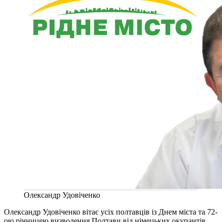
Олександр Удовіченко
Олександр Удовіченко вітає усіх полтавців із Днем міста та 72-
ою річницею визволення Полтави від німецьких окупантів