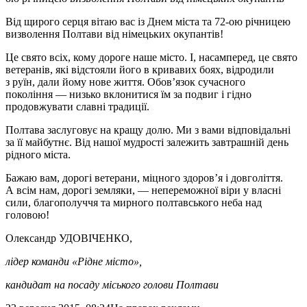
Від щирого серця вітаю вас із Днем міста та 72-ою річницею
визволення Полтави від німецьких окупантів!
Це свято всіх, кому дороге наше місто. І, насамперед, це свято
ветеранів, які відстояли його в кривавих боях, відродили
з руїн, дали йому нове життя. Обов’язок сучасного
покоління — низько вклонитися їм за подвиг і гідно
продовжувати славні традиції.
Полтава заслуговує на кращу долю. Ми з вами відповідальні
за її майбутнє. Від нашої мудрості залежить завтрашній день
рідного міста.
Бажаю вам, дорогі ветерани, міцного здоров’я і довголіття.
А всім нам, дорогі земляки, — непереможної віри у власні
сили, благополуччя та мирного полтавського неба над
головою!
Олександр УДОВІЧЕНКО,
лідер команди «Рідне місто»,
кандидат на посаду міського голови Полтави