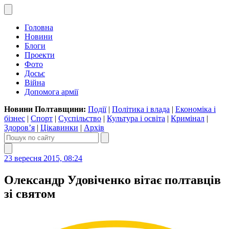
Головна
Новини
Блоги
Проекти
Фото
Досьє
Війна
Допомога армії
Новини Полтавщини:
Події
|
Політика і влада
|
Економіка і
бізнес
|
Спорт
|
Суспільство
|
Культура і освіта
|
Кримінал
|
Здоров’я
|
Цікавинки
|
Архів
23 вересня 2015, 08:24
Олександр Удовіченко вітає полтавців
зі святом