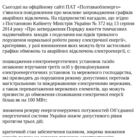
Сьогодні на офіційному сайті ПАТ «Полтаваобленерго»
з’явилося повідомлення про можливе запровадження графіків
аварійних відключень. На підприємстві нагадали, що згідно
з Постановою Кабінету Міністрів України № 372 від 13 серпня
2014 року «Про затвердження Порядку вжиття тимчасових
надзвичайних заходів з подолання наслідків тривалого
порушення нормальної роботи ринку електричної енергії»,
критеріями, у разі виникнення яких можуть бути застосовані
графіки обмежень та аварійних відключень електроенергії, є:
пошкодження електроенергетичних установок та/або
незаконне втручання третіх осіб у функціонування
електроенергетичних установок та мережевого господарства,
які призводять до порушення режиму допустимих перетоків
магістральними та міждержавними електричними мережами,
а також перевантаження мережевих елементів, що можуть
призвести до обмеження споживання електричної енергії
більш як на 100 МВт;
зниження резерву енергогенеруючих потужностей Об’єднаної
енергетичної системи України нижче допустимого рівня
протягом трьох діб;
критичний стан забезпечення паливом, зокрема зниження