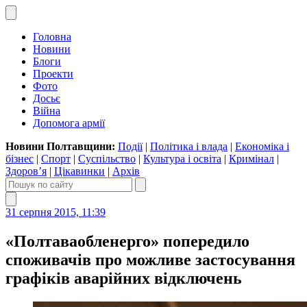
Головна
Новини
Блоги
Проекти
Фото
Досьє
Війна
Допомога армії
Новини Полтавщини:
Події
|
Політика і влада
|
Економіка і
бізнес
|
Спорт
|
Суспільство
|
Культура і освіта
|
Кримінал
|
Здоров’я
|
Цікавинки
|
Архів
31 серпня 2015, 11:39
«Полтаваобленерго» попередило
споживачів про можливе застосування
графіків аварійних відключень