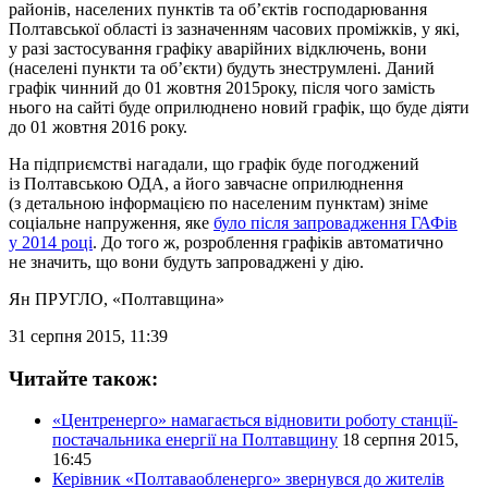
районів, населених пунктів та об’єктів господарювання
Полтавської області із зазначенням часових проміжків, у які,
у разі застосування графіку аварійних відключень, вони
(населені пункти та об’єкти) будуть знеструмлені. Даний
графік чинний до 01 жовтня 2015року, після чого замість
нього на сайті буде оприлюднено новий графік, що буде діяти
до 01 жовтня 2016 року.
На підприємстві нагадали, що графік буде погоджений
із Полтавською ОДА, а його завчасне оприлюднення
(з детальною інформацією по населеним пунктам) зніме
соціальне напруження, яке
було після запровадження ГАФів
у 2014 році
. До того ж, розроблення графіків автоматично
не значить, що вони будуть запроваджені у дію.
Ян ПРУГЛО
, «Полтавщина»
31 серпня 2015, 11:39
Читайте також:
«Центренерго» намагається відновити роботу станції-
постачальника енергії на Полтавщину
18 серпня 2015,
16:45
Керівник «Полтаваобленерго» звернувся до жителів