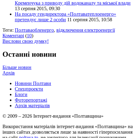
Кременчука з приводу дій водоканалу та міської влади
13 серпня 2015, 09:30
На посаду гендиректора «Полтаватеплоенерго»
претендує лише 2 особи
11 серпня 2015, 10:58
Теги:
Полтаваобленерго
,
відключення електроенергії
Коментарі
(
10
)
Вислови свою думку!
Останні новини
Більше новин
Архів
Новини Полтави
Спецпроекти
Блоги
Фоторепортажі
Архів матеріалів
© 2009 – 2026 Інтернет-видання «Полтавщина»
Використання матеріалів інтернет-видання «Полтавщина» на
інших сайтах дозволяється лише за наявності гіперпосилання
на сайт
poltava.to
, не закритого для індексації пошуковими