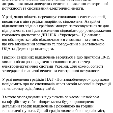
дотримання ними доведених величин зниження електричної
потужності та споживання електричної енергії.
У разі, якщо область перевищує споживання електроенергії,
вводяться в дію графіки аварійних відключень. Аварійні
відключення згідно з графіком можуть застосовуватися як для
підприємств, так і для населення відповідно до розпорядження
головного диспетчера ДП НЕК «Укренерго». Це означає,
що обмежуються або відключаються споживачі за списком,
що був визначений завчасно та погоджений з Полтавською
ОДА та Держенергонаглядом.
Графіки аварійних відключень вводяться в дію протягом 10-15
хвилин після розпорядження головного диспетчера
електроенергетичної системи України. Для кожної області
затверджені граничні величини електричної потужності.
У разі введення графіків ПАТ «Полтаваобленерго» додатково
повідомить про це споживачів через засоби масової інформації
та на своєму офіційному сайті.
З метою упорядкування відключень за часом, незабаром
на офіційному сайті підприємства буде оприлюднено
детальний графік відключень з розбивкою на години
та населені пункти. Даний графік являє собою перелік міст,