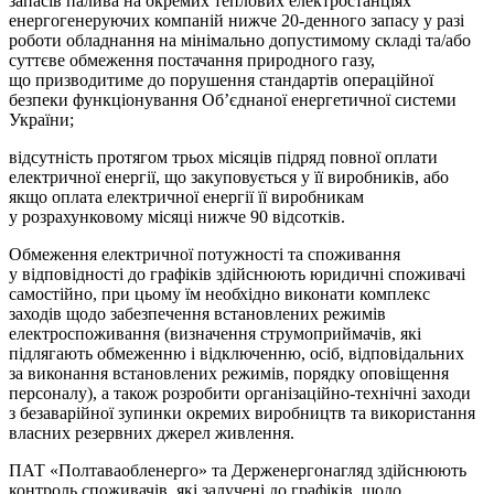
запасів палива на окремих теплових електростанціях
енергогенеруючих компаній нижче 20-денного запасу у разі
роботи обладнання на мінімально допустимому складі та/або
суттєве обмеження постачання природного газу,
що призводитиме до порушення стандартів операційної
безпеки функціонування Об’єднаної енергетичної системи
України;
відсутність протягом трьох місяців підряд повної оплати
електричної енергії, що закуповується у її виробників, або
якщо оплата електричної енергії її виробникам
у розрахунковому місяці нижче 90 відсотків.
Обмеження електричної потужності та споживання
у відповідності до графіків здійснюють юридичні споживачі
самостійно, при цьому їм необхідно виконати комплекс
заходів щодо забезпечення встановлених режимів
електроспоживання (визначення струмоприймачів, які
підлягають обмеженню і відключенню, осіб, відповідальних
за виконання встановлених режимів, порядку оповіщення
персоналу), а також розробити організаційно-технічні заходи
з безаварійної зупинки окремих виробництв та використання
власних резервних джерел живлення.
ПАТ «Полтаваобленерго» та Держенергонагляд здійснюють
контроль споживачів, які залучені до графіків, щодо