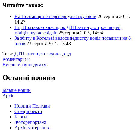
Читайте також:
На Полтавщине перевернулся грузовик
26 серпня 2015,
14:27
Під Полтавою внаслідок ДТП загинуло троє людей,
міліція шукає свідків
25 серпня 2015, 14:04
За збиту в Котельві велосипедистку водія посадили на 6
років
23 серпня 2015, 13:48
Теги:
ДТП
,
загинула людина
,
суд
Коментарі
(
4
)
Вислови свою думку!
Останні новини
Більше новин
Архів
Новини Полтави
Спецпроекти
Блоги
Фоторепортажі
Архів матеріалів