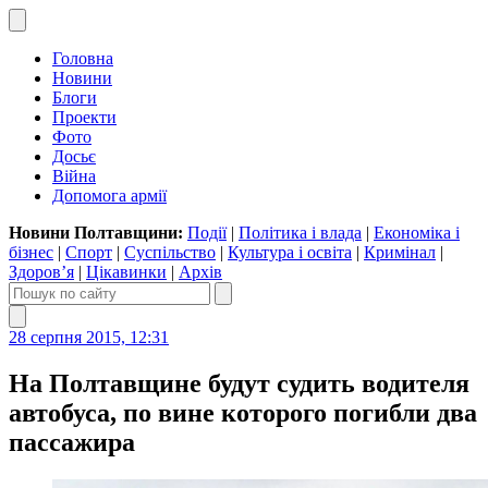
Головна
Новини
Блоги
Проекти
Фото
Досьє
Війна
Допомога армії
Новини Полтавщини:
Події
|
Політика і влада
|
Економіка і
бізнес
|
Спорт
|
Суспільство
|
Культура і освіта
|
Кримінал
|
Здоров’я
|
Цікавинки
|
Архів
28 серпня 2015, 12:31
На Полтавщине будут судить водителя
автобуса, по вине которого погибли два
пассажира