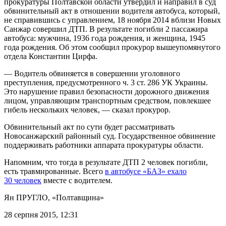
прокуратуры Полтавской области утвердил и направил в суд
обвинительный акт в отношении водителя автобуса, который,
не справившись с управлением, 18 ноября 2014 вблизи Новых
Санжар совершил ДТП. В результате погибли 2 пассажира
автобуса: мужчина, 1936 года рождения, и женщина, 1945
года рождения. Об этом сообщил прокурор вышеупомянутого
отдела Константин Цирфа.
— Водитель обвиняется в совершении уголовного
преступления, предусмотренного ч. 3 ст. 286 УК Украины.
Это нарушение правил безопасности дорожного движения
лицом, управляющим транспортным средством, повлекшее
гибель нескольких человек, — сказал прокурор.
Обвинительный акт по сути будет рассматривать
Новосанжарский районный суд. Государственное обвинение
поддерживать работники аппарата прокуратуры области.
Напомним, что тогда в результате ДТП 2 человек погибли,
есть травмированные. Всего
в автобусе «БАЗ» ехало
30 человек
вместе с водителем.
Ян ПРУГЛО
, «Полтавщина»
28 серпня 2015, 12:31