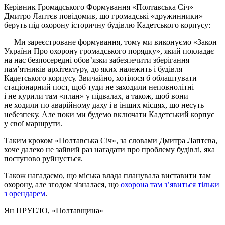
Керівник Громадського Формування «Полтавська Січ»
Дмитро Лаптєв повідомив, що громадські «дружинники»
беруть під охорону історичну будівлю Кадетського корпусу:
— Ми зареєстроване формування, тому ми виконуємо «Закон
України Про охорону громадського порядку», який покладає
на нас безпосередні обов’язки забезпечити зберігання
пам’ятників архітектуру, до яких належить і будівля
Кадетського корпусу. Звичайно, хотілося б облаштувати
стаціонарний пост, щоб туди не заходили неповнолітні
і не курили там «план» у підвалах, а також, щоб вони
не ходили по аварійному даху і в інших місцях, що несуть
небезпеку. Але поки ми будемо включати Кадетський корпус
у свої маршрути.
Таким кроком «Полтавська Січ», за словами Дмитра Лаптєва,
хоче далеко не зайвий раз нагадати про проблему будівлі, яка
поступово руйнується.
Також нагадаємо, що міська влада планувала виставити там
охорону, але згодом зізналася, що
охорона там з’явиться тільки
з орендарем
.
Ян ПРУГЛО
, «Полтавщина»