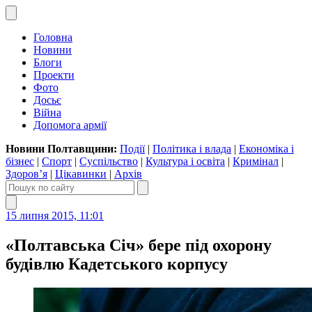
Головна
Новини
Блоги
Проекти
Фото
Досьє
Війна
Допомога армії
Новини Полтавщини:
Події
|
Політика і влада
|
Економіка і
бізнес
|
Спорт
|
Суспільство
|
Культура і освіта
|
Кримінал
|
Здоров’я
|
Цікавинки
|
Архів
15 липня 2015, 11:01
«Полтавська Січ» бере під охорону
будівлю Кадетського корпусу