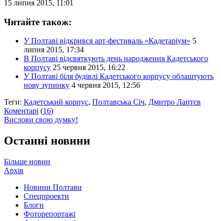
15 липня 2015, 11:01
Читайте також:
У Полтаві відкрився арт-фестиваль «Кадетаріум»
5
липня 2015, 17:34
В Полтаві відсвяткують день народження Кадетського
корпусу
25 червня 2015, 16:22
У Полтаві біля будівлі Кадетського корпусу облаштують
нову зупинку
4 червня 2015, 12:56
Теги:
Кадетський корпус
,
Полтавська Січ
,
Дмитро Лаптєв
Коментарі
(
16
)
Вислови свою думку!
Останні новини
Більше новин
Архів
Новини Полтави
Спецпроекти
Блоги
Фоторепортажі