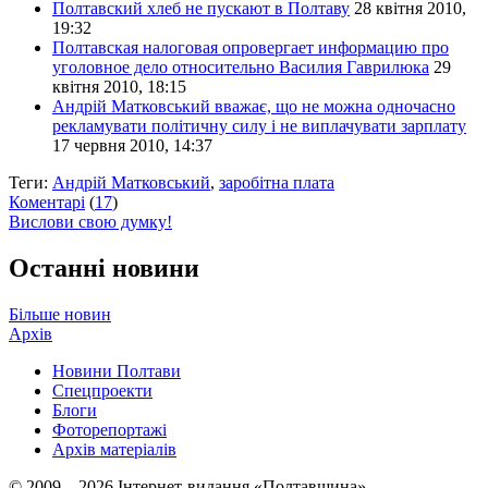
Полтавский хлеб не пускают в Полтаву
28 квітня 2010,
19:32
Полтавская налоговая опровергает информацию про
уголовное дело относительно Василия Гаврилюка
29
квітня 2010, 18:15
Андрій Матковський вважає, що не можна одночасно
рекламувати політичну силу і не виплачувати зарплату
17 червня 2010, 14:37
Теги:
Андрій Матковський
,
заробітна плата
Коментарі
(
17
)
Вислови свою думку!
Останні новини
Більше новин
Архів
Новини Полтави
Спецпроекти
Блоги
Фоторепортажі
Архів матеріалів
© 2009 – 2026 Інтернет-видання «Полтавщина»