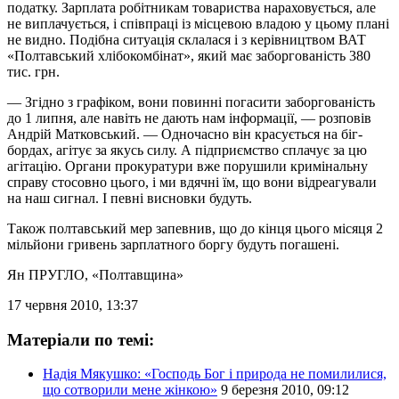
податку. Зарплата робітникам товариства нараховується, але
не виплачується, і співпраці із місцевою владою у цьому плані
не видно. Подібна ситуація склалася і з керівництвом ВАТ
«Полтавський хлібокомбінат», який має заборгованість 380
тис. грн.
— Згідно з графіком, вони повинні погасити заборгованість
до 1 липня, але навіть не дають нам інформації, — розповів
Андрій Матковський. — Одночасно він красується на біг-
бордах, агітує за якусь силу. А підприємство сплачує за цю
агітацію. Органи прокуратури вже порушили кримінальну
справу стосовно цього, і ми вдячні їм, що вони відреагували
на наш сигнал. І певні висновки будуть.
Також полтавський мер запевнив, що до кінця цього місяця 2
мільйони гривень зарплатного боргу будуть погашені.
Ян ПРУГЛО
, «Полтавщина»
17 червня 2010, 13:37
Матеріали по темі:
Надія Мякушко: «Господь Бог і природа не помилилися,
що сотворили мене жінкою»
9 березня 2010, 09:12