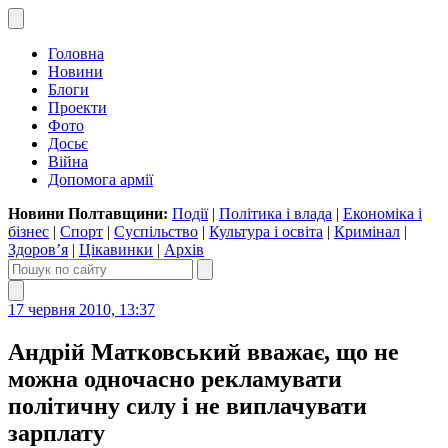
Головна
Новини
Блоги
Проекти
Фото
Досьє
Війна
Допомога армії
Новини Полтавщини:
Події
|
Політика і влада
|
Економіка і
бізнес
|
Спорт
|
Суспільство
|
Культура і освіта
|
Кримінал
|
Здоров’я
|
Цікавинки
|
Архів
17 червня 2010, 13:37
Андрій Матковський вважає, що не
можна одночасно рекламувати
політичну силу і не виплачувати
зарплату