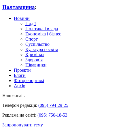
Полтавщина
:
Новини
Події
Політика і влада
Економіка і бізнес
Спорт
Суспільство
Культура і освіта
Кримінал
Здоров’я
Цікавинки
Проекти
Блоги
Фоторепортажі
Архів
Наш e-mail:
Телефон редакції:
(095) 794-29-25
Реклама на сайті:
(095) 750-18-53
Запропонувати тему