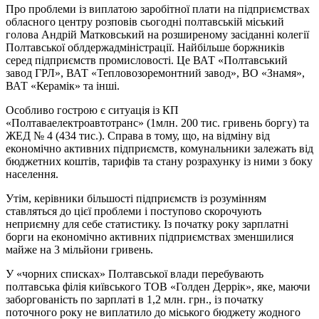
Про проблеми із виплатою заробітної плати на підприємствах
обласного центру розповів сьогодні полтавській міський
голова Андрій Матковський на розширеному засіданні колегії
Полтавської облдержадміністрації. Найбільше боржників
серед підприємств промисловості. Це ВАТ «Полтавський
завод ГРЛ», ВАТ «Тепловозоремонтний завод», ВО «Знамя»,
ВАТ «Керамік» та інші.
Особливо гострою є ситуація із КП
«Полтаваелектроавтотранс» (1млн. 200 тис. гривень боргу) та
ЖЕД № 4 (434 тис.). Справа в тому, що, на відміну від
економічно активних підприємств, комунальники залежать від
бюджетних коштів, тарифів та стану розрахунку із ними з боку
населення.
Утім, керівники більшості підприємств із розумінням
ставляться до цієї проблеми і поступово скорочують
неприємну для себе статистику. Із початку року зарплатні
борги на економічно активних підприємствах зменшилися
майже на 3 мільйони гривень.
У «чорних списках» Полтавської влади перебувають
полтавська філія київського ТОВ «Голден Деррік», яке, маючи
заборгованість по зарплаті в 1,2 млн. грн., із початку
поточного року не виплатило до міського бюджету жодного