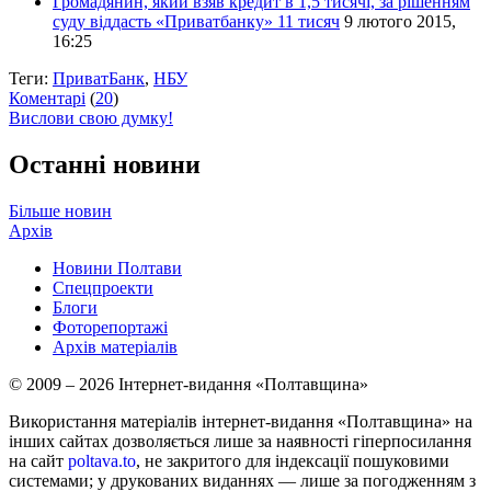
Громадянин, який взяв кредит в 1,5 тисячі, за рішенням
суду віддасть «Приватбанку» 11 тисяч
9 лютого 2015,
16:25
Теги:
ПриватБанк
,
НБУ
Коментарі
(
20
)
Вислови свою думку!
Останні новини
Більше новин
Архів
Новини Полтави
Спецпроекти
Блоги
Фоторепортажі
Архів матеріалів
© 2009 – 2026 Інтернет-видання «Полтавщина»
Використання матеріалів інтернет-видання «Полтавщина» на
інших сайтах дозволяється лише за наявності гіперпосилання
на сайт
poltava.to
, не закритого для індексації пошуковими
системами; у друкованих виданнях — лише за погодженням з