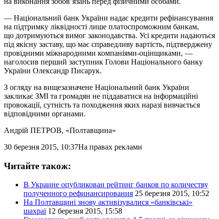
на виконання зобов’язань перед фізичними особами.
— Національний банк України надає кредити рефінансування
на підтримку ліквідності лише платоспроможним банкам,
що дотримуються вимог законодавства. Усі кредити надаються
під якісну заставу, що має справедливу вартість, підтверджену
провідними міжнародними компаніями-оцінщиками, —
наголосив перший заступник Голови Національного банку
України Олександр Писарук.
З огляду на вищезазначене Національний банк України
закликає ЗМІ та громадян не піддаватися на інформаційні
провокації, сутність та походження яких наразі вивчається
відповідними органами.
Андрій ПЕТРОВ
, «Полтавщина»
30 березня 2015, 10:37
На правах реклами
Читайте також:
В Украине опубликован рейтинг банков по количеству
полученного рефинансирования
25 березня 2015, 10:52
На Полтавщині знову активізувалися «банківські»
шахраї
12 березня 2015, 15:58