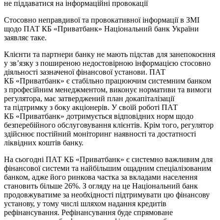
не піддаватися на інформаційні провокації
Стосовно неправдивої та провокативної інформації в ЗМІ
щодо ПАТ КБ «Приватбанк» Національний банк України
заявляє таке.
Клієнти та партнери банку не мають підстав для занепокоєння
у зв’язку з поширеною недостовірною інформацією стосовно
діяльності зазначеної фінансової установи. ПАТ
КБ «Приватбанк» є стабільно працюючим системним банком
з професійним менеджментом, виконує нормативи та вимоги
регулятора, має затверджений план докапіталізації
та підтримку з боку акціонерів. У своїй роботі ПАТ
КБ «Приватбанк» дотримується відповідних норм щодо
безперебійного обслуговування клієнтів. Крім того, регулятор
здійснює постійний моніторинг наявності та достатності
ліквідних коштів банку.
На сьогодні ПАТ КБ «Приватбанк» є системно важливим для
фінансової системи та найбільшим ощадним спеціалізованим
банком, адже його ринкова частка за вкладами населення
становить більше 26%. З огляду на це Національний банк
продовжуватиме за необхідності підтримувати цю фінансову
установу, у тому числі шляхом надання кредитів
рефінансування. Рефінансування буде спрямоване