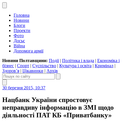
Головна
Новини
Блоги
Проекти
Фото
Досьє
Війна
Допомога армії
Новини Полтавщини:
Події
|
Політика і влада
|
Економіка і
бізнес
|
Спорт
|
Суспільство
|
Культура і освіта
|
Кримінал
|
Здоров’я
|
Цікавинки
|
Архів
30 березня 2015, 10:37
Нацбанк України спростовує
неправдиву інформацію в ЗМІ щодо
діяльності ПАТ КБ «Приватбанку»