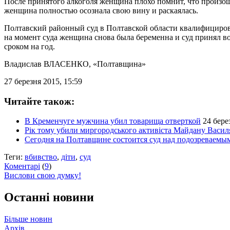
После принятого алкоголя женщина плохо помнит, что произошл
женщина полностью осознала свою вину и раскаялась.
Полтавский районный суд в Полтавской области квалифицировал
на момент суда женщина снова была беременна и суд принял во
сроком на год.
Владислав ВЛАСЕНКО
, «Полтавщина»
27 березня 2015, 15:59
Читайте також:
В Кременчуге мужчина убил товарища отверткой
24 бере
Рік тому убили миргородського активіста Майдану Васил
Сегодня на Полтавщине состоится суд над подозреваемы
Теги:
вбивство
,
діти
,
суд
Коментарі
(
9
)
Вислови свою думку!
Останні новини
Більше новин
Архів