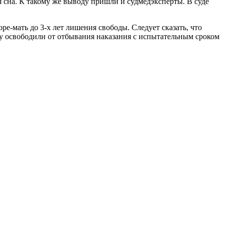
я сна. К такому же выводу пришли и судмедэксперты. В суде
е-мать до 3-х лет лишения свободы. Следует сказать, что
ину освободили от отбывания наказания с испытательным сроком