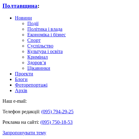
Полтавщина
:
Новини
Події
Політика і влада
Економіка і бізнес
Спорт
Суспільство
Культура і освіта
Кримінал
Здоров’я
Цікавинки
Проекти
Блоги
Фоторепортажі
Архів
Наш e-mail:
Телефон редакції:
(095) 794-29-25
Реклама на сайті:
(095) 750-18-53
Запропонувати тему