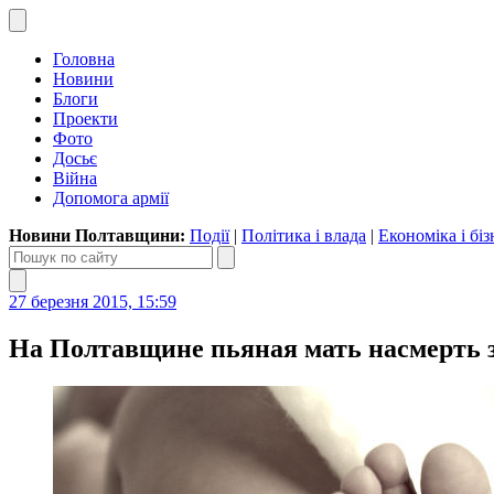
Головна
Новини
Блоги
Проекти
Фото
Досьє
Війна
Допомога армії
Новини Полтавщини:
Події
|
Політика і влада
|
Економіка і біз
27 березня 2015, 15:59
На Полтавщине пьяная мать насмерть з