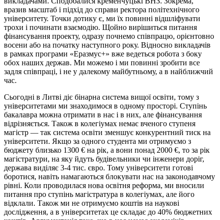
викладачами. Сподобалися кременчуцькі ВНЗ. Зокрема,
вразив масштаб і підхід до справи ректора політехнічного
університету. Точки дотику є, ми їх повинні відшліфувати
трохи і починати взаємодію. Щойно вирішиться питання
фінансування проекту, одразу почнемо співпрацю, орієнтовно
восени або на початку наступного року. Відносно викладачів
в рамках програми «Еразмус+» вже ведеться робота з боку
обох наших держав. Ми можемо і ми повинні зробити все
задля співпраці, і не у далекому майбутньому, а в найближчий
час.
Сьогодні в Литві діє бінарна система вищої освіти, тому з
університетами ми знаходимося в одному просторі. Ступінь
бакалавра можна отримати в нас і в них, але фінансування
відрізняється. Також в колегіумах немає вченого ступеня
магістр — так система освіти зменшує конкурентний тиск на
університети. Якщо за одного студента ми отримуємо з
бюджету близько 1300 € на рік, а вони понад 2000 €, то за рік
магістратури, на яку йдуть будівельники чи інженери доріг,
держава виділяє 3-4 тис. євро. Тому університети готові
боротися, навіть намагаються блокувати нас на законодавчому
рівні. Коли проводилася нова освітня реформа, ми вносили
питання про ступінь магістратура в колегіумах, але його
відклали. Також ми не отримуємо коштів на наукові
дослідження, а в університетах це складає до 40% бюджетних