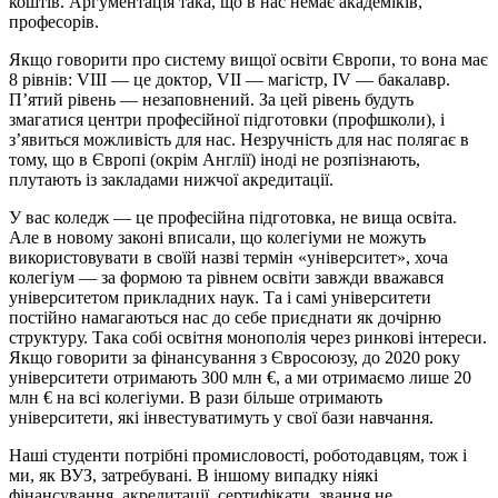
коштів. Аргументація така, що в нас немає академіків,
професорів.
Якщо говорити про систему вищої освіти Європи, то вона має
8 рівнів: VIII — це доктор, VII — магістр, IV — бакалавр.
П’ятий рівень — незаповнений. За цей рівень будуть
змагатися центри професійної підготовки (профшколи), і
з’явиться можливість для нас. Незручність для нас полягає в
тому, що в Європі (окрім Англії) іноді не розпізнають,
плутають із закладами нижчої акредитації.
У вас коледж — це професійна підготовка, не вища освіта.
Але в новому законі вписали, що колегіуми не можуть
використовувати в своїй назві термін «університет», хоча
колегіум — за формою та рівнем освіти завжди вважався
університетом прикладних наук. Та і самі університети
постійно намагаються нас до себе приєднати як дочірню
структуру. Така собі освітня монополія через ринкові інтереси.
Якщо говорити за фінансування з Євросоюзу, до 2020 року
університети отримають 300 млн €, а ми отримаємо лише 20
млн € на всі колегіуми. В рази більше отримають
університети, які інвестуватимуть у свої бази навчання.
Наші студенти потрібні промисловості, роботодавцям, тож і
ми, як ВУЗ, затребувані. В іншому випадку ніякі
фінансування, акредитації, сертифікати, звання не