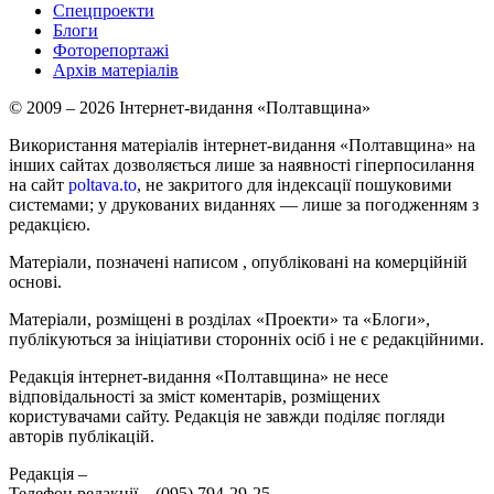
Спецпроекти
Блоги
Фоторепортажі
Архів матеріалів
© 2009 – 2026 Інтернет-видання «Полтавщина»
Використання матеріалів інтернет-видання «Полтавщина» на
інших сайтах дозволяється лише за наявності гіперпосилання
на сайт
poltava.to
, не закритого для індексації пошуковими
системами; у друкованих виданнях — лише за погодженням з
редакцією.
Матеріали, позначені написом
, опубліковані на комерційній
основі.
Матеріали, розміщені в розділах «Проекти» та «Блоги»,
публікуються за ініціативи сторонніх осіб і не є редакційними.
Редакція інтернет-видання «Полтавщина» не несе
відповідальності за зміст коментарів, розміщених
користувачами сайту. Редакція не завжди поділяє погляди
авторів публікацій.
Редакція –
Телефон редакції –
(095) 794-29-25