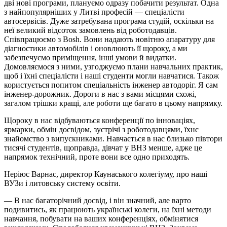
дві нові програми, плануємо одразу побачити результат. Одна
з найпопулярніших у Литві професій — спеціалісти
автосервісів. Дуже затребувана програма студій, оскільки на
неї великий відсоток замовлень від роботодавців.
Співпрацюємо з Bosh. Вони надають новітню апаратуру для
діагностики автомобілів і оновлюють її щороку, а ми
забезпечуємо приміщення, інші умови й видатки.
Домовляємося з ними, узгоджуємо плани навчальних практик,
щоб і їхні спеціалісти і наші студенти могли навчатися. Також
користується попитом спеціальність інженер автодоріг. Я сам
інженер-дорожник. Дороги в нас з вами місцями схожі,
загалом трішки кращі, але роботи ще багато в цьому напрямку.
Щороку в нас відбуваються конференції по інноваціях,
ярмарки, обмін досвідом, зустрічі з роботодавцями, їхнє
знайомство з випускниками. Навчається в нас близько півтори
тисячі студентів, щоправда, дівчат у ВНЗ менше, адже це
напрямок технічний, проте вони все одно приходять.
Неріюс Варнас, директор Каунаського колегіуму, про наші
ВУЗи і литовську систему освіти.
— В нас багаторічний досвід, і він значний, але варто
подивитись, як працюють українські колеги, на їхні методи
навчання, побувати на ваших конференціях, обмінятися