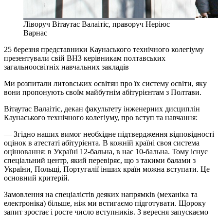
Ліворуч Вітаутас Валаітіс, праворуч Неріюс
Варнас
25 березня представники Каунаського технічного колегіуму
презентували свій ВНЗ керівникам полтавських
загальноосвітніх навчальних закладів
Ми розпитали литовських освітян про їх систему освіти, яку
вони пропонують своїм майбутнім абітурієнтам з Полтави.
Вітаутас Валаітіс, декан факультету інженерних дисциплін
Каунаського технічного колегіуму, про вступ та навчання:
— Згідно наших вимог необхідне підтвердження відповідності
оцінок в атестаті абітурієнта. В кожній країні своя система
оцінювання: в Україні 12-бальна, в нас 10-бальна. Тому існує
спеціальний центр, який перевіряє, що з такими балами з
України, Польщі, Португалії інших країн можна вступати. Це
основний критерій.
Замовлення на спеціалістів деяких напрямків (механіка та
електроніка) більше, ніж ми встигаємо підготувати. Щороку
запит зростає і росте число вступників. З вересня запускаємо