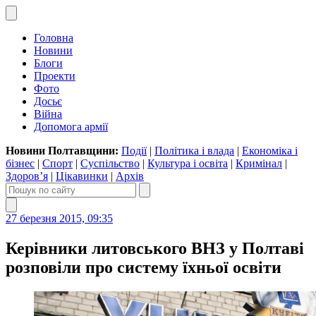
Головна
Новини
Блоги
Проекти
Фото
Досьє
Війна
Допомога армії
Новини Полтавщини:
Події
|
Політика і влада
|
Економіка і
бізнес
|
Спорт
|
Суспільство
|
Культура і освіта
|
Кримінал
|
Здоров’я
|
Цікавинки
|
Архів
27 березня 2015, 09:35
Керівники литовського ВНЗ у Полтаві
розповіли про систему їхньої освіти