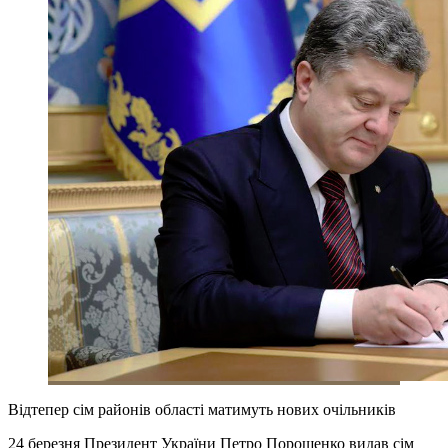
Відтепер сім районів області матимуть нових очільників
24 березня Президент України Петро Порошенко видав сім