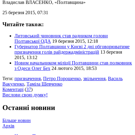
Владислав ВЛАСЕНКО
, «Полтавщина»
25 березня 2015, 07:31
Читайте також:
Литовський чиновник став радником голови
Полтавської ОДА
19 березня 2015, 12:18
Губернатор Полтавщини у Києві 2 дні обговорюватиме
призначення голів райдержадміністрацій
13 березня
2015, 13:12
Новим начальником міліції Полтавщини став полковник
з Одеси Олег Бех
24 лютого 2015, 18:53
Теги:
призначення
,
Петро Порошенко
,
звільнення
,
Василь
Вакуленко
,
Таміла Шевченко
Коментарі
(
37
)
Вислови свою думку!
Останні новини
Більше новин
Архів