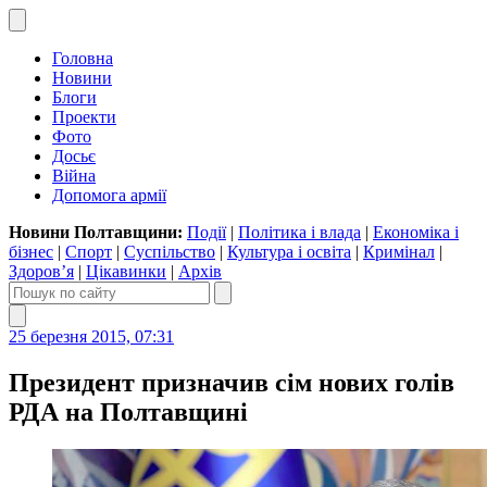
Головна
Новини
Блоги
Проекти
Фото
Досьє
Війна
Допомога армії
Новини Полтавщини:
Події
|
Політика і влада
|
Економіка і
бізнес
|
Спорт
|
Суспільство
|
Культура і освіта
|
Кримінал
|
Здоров’я
|
Цікавинки
|
Архів
25 березня 2015, 07:31
Президент призначив сім нових голів
РДА на Полтавщині