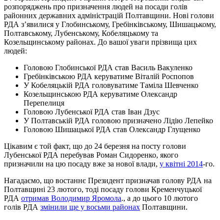
розпоряджень про призначення людей на посади голів
районних державних адміністрацій Полтавщини. Нові голови
РДА з’явилися у Глобинському, Гребінківському, Шишацькому,
Полтавському, Лубенському, Кобеляцькому та
Козельщинському районах. До вашої уваги прізвища цих
людей:
Головою Глобинської РДА став Василь Вакуленко
Гребінківською РДА керуватиме Віталій Роспопов
У Кобеляцькій РДА головуватиме Таміла Шевченко
Козельщинською РДА керуватиме Олександр
Перепелиця
Головою Лубенської РДА став Іван Дзус
У Полтавській РДА головою призначено Лідію Лепейко
Головою Шишацької РДА став Олександр Глущенко
Цікавим є той факт, що до 24 березня на посту голови
Лубенської РДА перебував Роман Сидоренко, якого
призначили на цю посаду вже за нової влади,
у квітні 2014
-го.
Нагадаємо, що востаннє Президент призначав голову РДА на
Полтавщині 23 лютого, тоді посаду голови Кременчуцької
РДА
отримав Володимир Яромола
., а до цього 10 лютого
голів РДА
змінили ще у восьми районах
Полтавщини.