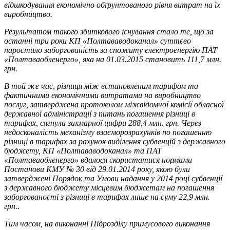
відшкодування економічно обґрунтованого рівня витрат на їх
виробництво.
Результатом такого збиткового існування стало те, що за
останні три роки КП «Полтававодоканал» суттєво
наростило заборгованість за спожиту електроенергію ПАТ
«Полтаваобленерго», яка на 01.03.2015 становить 111,7 млн.
грн.
В той же час, різниця між встановленим тарифом та
фактичними економічними витратами на виробництво
послуг, затверджена протоколом міжвідомчої комісії обласної
державної адміністрації з питань погашення різниці в
тарифах, сягнула захмарної цифри 288,4 млн. грн. Через
недосконалість механізму взаєморозрахунків по погашенню
різниці в тарифах за рахунок виділення субвенцій з державного
бюджету, КП «Полтававодоканал» та ПАТ
«Полтаваобленерго» вдалося скористатися нормами
Постанови КМУ № 30 від 29.01.2014 року, якою були
затверджені Порядок та Умови надання у 2014 році субвенції
з державного бюджету місцевим бюджетам на погашення
заборгованості з різниці в тарифах лише на суму 22,9 млн.
грн..
Тим часом, на виконанні Підрозділу примусового виконання