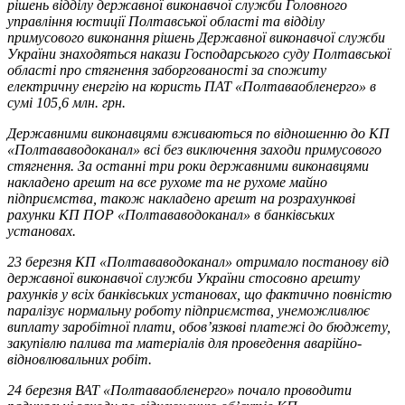
рішень відділу державної виконавчої служби Головного
управління юстиції Полтавської області та відділу
примусового виконання рішень Державної виконавчої служби
України знаходяться накази Господарського суду Полтавської
області про стягнення заборгованості за спожиту
електричну енергію на користь ПАТ «Полтаваобленерго» в
сумі 105,6 млн. грн.
Державними виконавцями вживаються по відношенню до КП
«Полтававодоканал» всі без виключення заходи примусового
стягнення. За останні три роки державними виконавцями
накладено арешт на все рухоме та не рухоме майно
підприємства, також накладено арешт на розрахункові
рахунки КП ПОР «Полтававодоканал» в банківських
установах.
23 березня КП «Полтававодоканал» отримало постанову від
державної виконавчої служби України стосовно арешту
рахунків у всіх банківських установах, що фактично повністю
паралізує нормальну роботу підприємства, унеможливлює
виплату заробітної плати, обов’язкові платежі до бюджету,
закупівлю палива та матеріалів для проведення аварійно-
відновлювальних робіт.
24 березня ВАТ «Полтаваобленерго» почало проводити