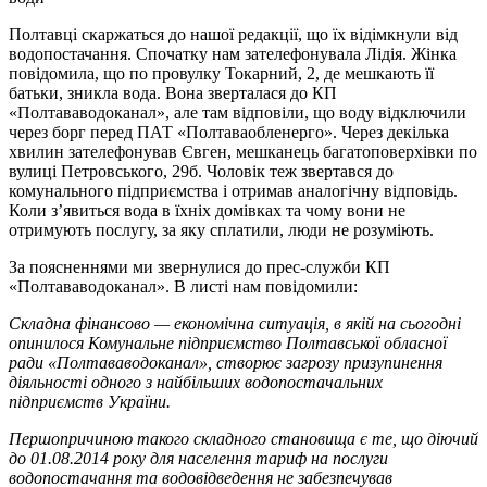
Полтавці скаржаться до нашої редакції, що їх відімкнули від
водопостачання. Спочатку нам зателефонувала Лідія. Жінка
повідомила, що по провулку Токарний, 2, де мешкають її
батьки, зникла вода. Вона зверталася до КП
«Полтававодоканал», але там відповіли, що воду відключили
через борг перед ПАТ «Полтаваобленерго». Через декілька
хвилин зателефонував Євген, мешканець багатоповерхівки по
вулиці Петровського, 29б. Чоловік теж звертався до
комунального підприємства і отримав аналогічну відповідь.
Коли з’явиться вода в їхніх домівках та чому вони не
отримують послугу, за яку сплатили, люди не розуміють.
За поясненнями ми звернулися до прес-служби КП
«Полтававодоканал». В листі нам повідомили:
Складна фінансово — економічна ситуація, в якій на сьогодні
опинилося Комунальне підприємство Полтавської обласної
ради «Полтававодоканал», створює загрозу призупинення
діяльності одного з найбільших водопостачальних
підприємств України.
Першопричиною такого складного становища є те, що діючий
до 01.08.2014 року для населення тариф на послуги
водопостачання та водовідведення не забезпечував