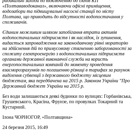
радикальні заходи по відключенню об’єктів КП
«Полтававодоканал», включаючи офісні приміщення,
водозабори та підвищувальні насосні станції по місту
Полтава, що приводить до відсутності водопостачання у
споживачів.
Єдиним можливим шляхом запобігання втрати активів
водопостачальних підприємств і як наслідок, їх зупинення,
видається запровадження на законодавчому рівні мораторію
на здійснення дій по примусовому стягненню заборгованості за
спожиту електроенергію з водопостачальних підприємств
органами державної виконавчої служби на користь
енергопостачальних компаній до моменту проведення
взаєморозрахунків по погашенню різниці в тарифах за рахунок
виділення субвенції з державного бюджету місцевим
бюджетам, яка передбачена на 2015 р. Законом України "Про
Державний бюджет України на 2015 р.
Без води залишаються деякі будинки по вулицях: Горбанівська,
Грушевського, Красіна, Фрунзе, по провулках Токарний та
Кустарний.
Ілона ЧОРНОГОР
, «Полтавщина»
24 березня 2015, 16:49