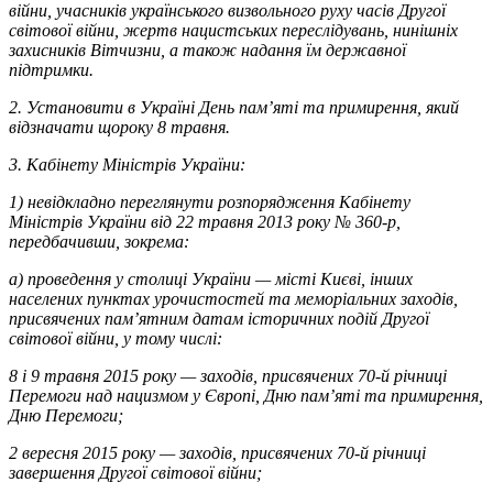
війни, учасників українського визвольного руху часів Другої
світової війни, жертв нацистських переслідувань, нинішніх
захисників Вітчизни, а також надання їм державної
підтримки.
2. Установити в Україні День пам’яті та примирення, який
відзначати щороку 8 травня.
3. Кабінету Міністрів України:
1) невідкладно переглянути розпорядження Кабінету
Міністрів України від 22 травня 2013 року № 360-р,
передбачивши, зокрема:
а) проведення у столиці України — місті Києві, інших
населених пунктах урочистостей та меморіальних заходів,
присвячених пам’ятним датам історичних подій Другої
світової війни, у тому числі:
8 і 9 травня 2015 року — заходів, присвячених 70-й річниці
Перемоги над нацизмом у Європі, Дню пам’яті та примирення,
Дню Перемоги;
2 вересня 2015 року — заходів, присвячених 70-й річниці
завершення Другої світової війни;