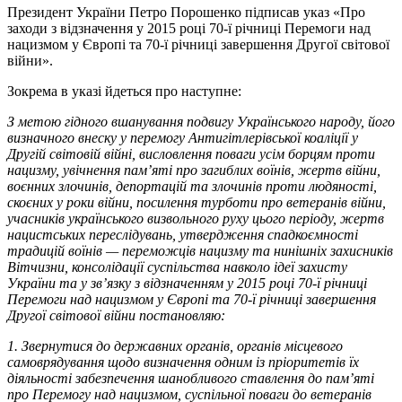
Президент України Петро Порошенко підписав указ «Про
заходи з відзначення у 2015 році 70-ї річниці Перемоги над
нацизмом у Європі та 70-ї річниці завершення Другої світової
війни».
Зокрема в указі йдеться про наступне:
З метою гідного вшанування подвигу Українського народу, його
визначного внеску у перемогу Антигітлерівської коаліції у
Другій світовій війні, висловлення поваги усім борцям проти
нацизму, увічнення пам’яті про загиблих воїнів, жертв війни,
воєнних злочинів, депортацій та злочинів проти людяності,
скоєних у роки війни, посилення турботи про ветеранів війни,
учасників українського визвольного руху цього періоду, жертв
нацистських переслідувань, утвердження спадкоємності
традицій воїнів — переможців нацизму та нинішніх захисників
Вітчизни, консолідації суспільства навколо ідеї захисту
України та у зв’язку з відзначенням у 2015 році 70-ї річниці
Перемоги над нацизмом у Європі та 70-ї річниці завершення
Другої світової війни постановляю:
1. Звернутися до державних органів, органів місцевого
самоврядування щодо визначення одним із пріоритетів їх
діяльності забезпечення шанобливого ставлення до пам’яті
про Перемогу над нацизмом, суспільної поваги до ветеранів