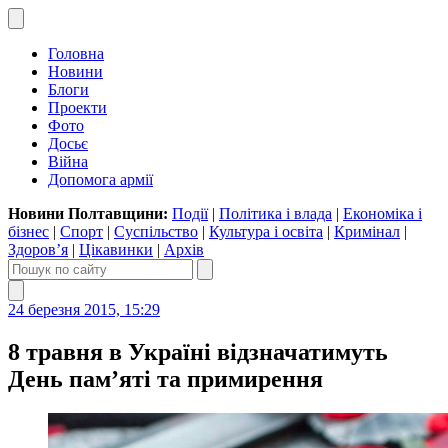
Головна
Новини
Блоги
Проекти
Фото
Досьє
Війна
Допомога армії
Новини Полтавщини:
Події
|
Політика і влада
|
Економіка і
бізнес
|
Спорт
|
Суспільство
|
Культура і освіта
|
Кримінал
|
Здоров’я
|
Цікавинки
|
Архів
24 березня 2015, 15:29
8 травня в Україні відзначатимуть
День пам’яті та примирення