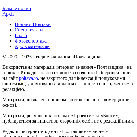
Більше новин
Архів
Новини Полтави
Спецпроекти
Блоги
Фоторепортажі
Архів матеріалів
© 2009 – 2026 Інтернет-видання «Полтавщина»
Використання матеріалів інтернет-видання «Полтавщина» на
інших сайтах дозволяється лише за наявності гіперпосилання
на сайт
poltava.to
, не закритого для індексації пошуковими
системами; у друкованих виданнях — лише за погодженням з
редакцією.
Матеріали, позначені написом
, опубліковані на комерційній
основі.
Матеріали, розміщені в розділах «Проекти» та «Блоги»,
публікуються за ініціативи сторонніх осіб і не є редакційними.
Редакція інтернет-видання «Полтавщина» не несе
відповідальності за зміст коментарів, розміщених