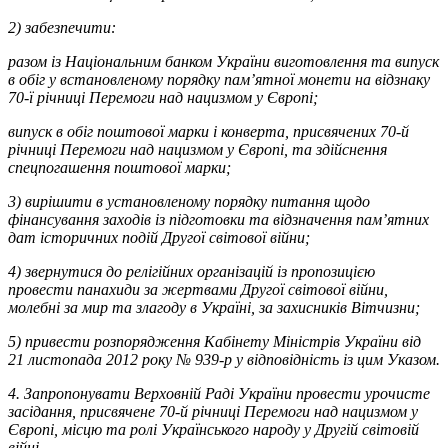
2) забезпечити:
разом із Національним банком України виготовлення та випуск
в обіг у встановленому порядку пам’ятної монети на відзнаку
70-ї річниці Перемоги над нацизмом у Європі;
випуск в обіг поштової марки і конверта, присвячених 70-й
річниці Перемоги над нацизмом у Європі, та здійснення
спецпогашення поштової марки;
3) вирішити в установленому порядку питання щодо
фінансування заходів із підготовки та відзначення пам’ятних
дат історичних подій Другої світової війни;
4) звернутися до релігійних організацій із пропозицією
провести панахиди за жертвами Другої світової війни,
молебні за мир та злагоду в Україні, за захисників Вітчизни;
5) привести розпорядження Кабінету Міністрів України від
21 листопада 2012 року № 939-р у відповідність із цим Указом.
4. Запропонувати Верховній Раді України провести урочисте
засідання, присвячене 70-й річниці Перемоги над нацизмом у
Європі, місцю та ролі Українського народу у Другій світовій
війні.