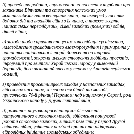
б) проведення роботи, спрямованої на посилення турботи про
захисників Вітчизни та створення належних умов
життєзабезпечення ветеранів війни, насамперед учасників
бойових дій та інвалідів війни з їх числа, а також жертв
нацистських переслідувань, сімей загиблих (померлих) воїнів,
дітей війни;
в) заходи щодо сприяння процесам консолідації суспільства,
налагодження громадянського взаєморозуміння і примирення у
питаннях національної історії, донесення до широкої
громадськості, зокрема шляхом створення медійних проектів,
інформації про звитяги Українського народу у визвольній
боротьбі, його визначний внесок у перемогу Антигітлерівської
коаліції;
г) проведення просвітницьких заходів у навчальних закладах,
військових частинах, закладах для дітей та молоді,
присвячених 70-й річниці Перемоги над нацизмом у Європі, ролі
Українського народу у Другій світовій війні;
д) розвиток науково-просвітницької діяльності з
патріотичного виховання молоді, здійснення пошукової
роботи стосовно загиблих, зниклих безвісти у період Другої
світової війни, увічнення пам’яті про них та підтримку
відповідних ініціатив громадських об’єднань;