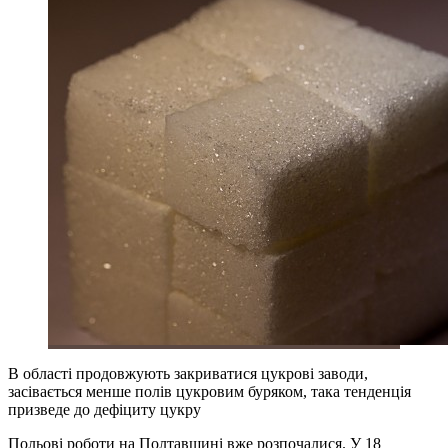
В області продовжують закриватися цукрові заводи,
засівається менше полів цукровим буряком, така тенденція
призведе до дефіциту цукру
Польові роботи на Полтавщині вже розпочалися. У 18