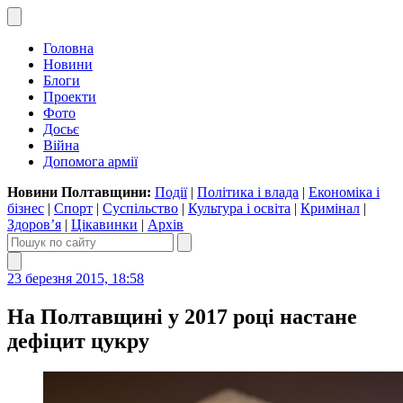
Головна
Новини
Блоги
Проекти
Фото
Досьє
Війна
Допомога армії
Новини Полтавщини:
Події
|
Політика і влада
|
Економіка і
бізнес
|
Спорт
|
Суспільство
|
Культура і освіта
|
Кримінал
|
Здоров’я
|
Цікавинки
|
Архів
23 березня 2015, 18:58
На Полтавщині у 2017 році настане
дефіцит цукру