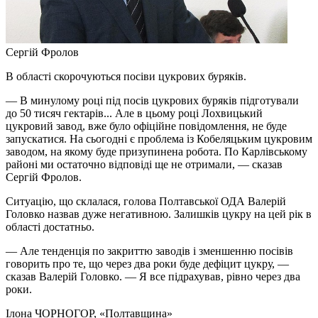
Сергій Фролов
В області скорочуються посіви цукрових буряків.
— В минулому році під посів цукрових буряків підготували
до 50 тисяч гектарів... Але в цьому році Лохвицький
цукровий завод, вже було офіційне повідомлення, не буде
запускатися. На сьогодні є проблема із Кобеляцьким цукровим
заводом, на якому буде призупинена робота. По Карлівському
районі ми остаточно відповіді ще не отримали, — сказав
Сергій Фролов.
Ситуацію, що склалася, голова Полтавської ОДА Валерій
Головко назвав дуже негативною. Залишків цукру на цей рік в
області достатньо.
— Але тенденція по закриттю заводів і зменшенню посівів
говорить про те, що через два роки буде дефіцит цукру, —
сказав Валерій Головко. — Я все підрахував, рівно через два
роки.
Ілона ЧОРНОГОР
, «Полтавщина»