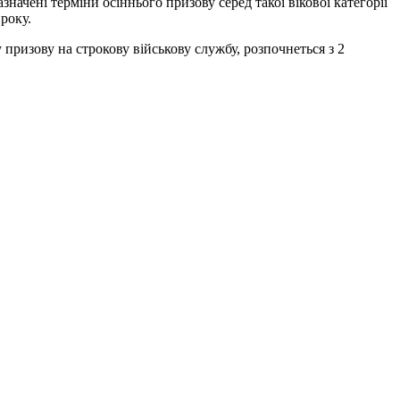
начені терміни осіннього призову серед такої вікової категорії
року.
призову на строкову військову службу, розпочнеться з 2