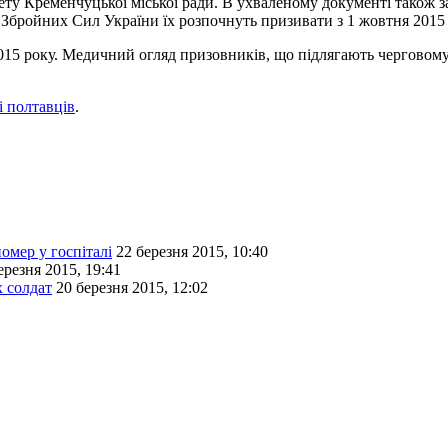
ту Кременчуцької міської ради. В ухваленому документі також заз
 Збройних Сил України їх розпочнуть призивати з 1 жовтня 2015 
15 року. Медичний огляд призовників, що підлягають черговому 
і полтавців
.
омер у госпіталі
22 березня 2015, 10:40
ерезня 2015, 19:41
 солдат
20 березня 2015, 12:02