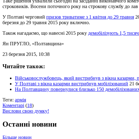
Таке рішення ухвалили сьогодні на засіданні виконавчого коміте
строковиків. Восени поточного року на строкову службу до лав
У Полтаві черговий
призов триватиме з 1 квітня до 29 травня
20
березня до 29 травня 2015 року включно.
Також нагадаємо, що навесні 2015 року
демобілізують 1,5 тисяч
Ян ПРУГЛО
, «Полтавщина»
23 березня 2015, 10:38
Читайте також:
Військовослужбовець, який вистрибнув з вікна казарми, п
У Полтаві з вікна казарми вистрибнув мобілізований
21 б
На Полтавщину повернулися близько 150 демобілізованих
Теги:
армія
Коментарі
(
18
)
Вислови свою думку!
Останні новини
Більше новин