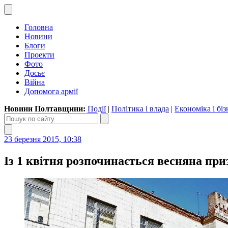
Головна
Новини
Блоги
Проекти
Фото
Досьє
Війна
Допомога армії
Новини Полтавщини:
Події
|
Політика і влада
|
Економіка і біз
23 березня 2015, 10:38
Із 1 квітня розпочинається весняна при