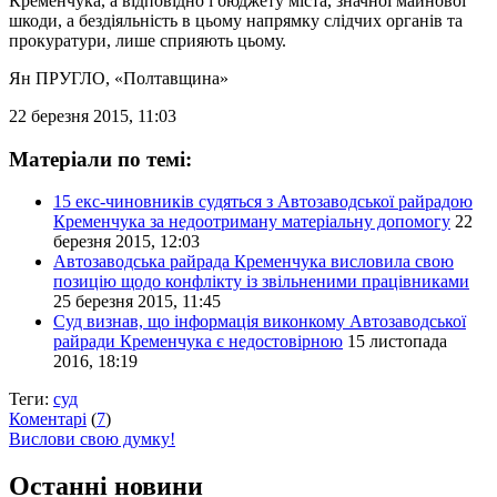
Кременчука, а відповідно і бюджету міста, значної майнової
шкоди, а бездіяльність в цьому напрямку слідчих органів та
прокуратури, лише сприяють цьому.
Ян ПРУГЛО
, «Полтавщина»
22 березня 2015, 11:03
Матеріали по темі:
15 екс-чиновників судяться з Автозаводської райрадою
Кременчука за недоотриману матеріальну допомогу
22
березня 2015, 12:03
Автозаводська райрада Кременчука висловила свою
позицію щодо конфлікту із звільненими працівниками
25 березня 2015, 11:45
Суд визнав, що інформація виконкому Автозаводської
райради Кременчука є недостовірною
15 листопада
2016, 18:19
Теги:
суд
Коментарі
(
7
)
Вислови свою думку!
Останні новини