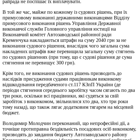
райрада не поспішає їх виплачувати.
В той же час, майже по кожному із судових рішень, при їх
примусовому виконанні державними виконавцями Відділу
примусового виконання рішень Управління Державної
виконавчої служби Головного управління юстиції на
Виконавчий комітет Автозаводської районної ради
Кременчука накладаються штрафи на суму 2040 грн за не
виконання судового рішення, внаслідок чого загальна сума
накладених штрафів вже перевищила загальну суму стягнень
по судових рішеннях (при тому, що є судові рішення де сума
стягнення не перевищує 300 грн).
Крім того, не виконання судових рішень призводить до
наслідків присудження судами працівникам виконкому
відшкодування передбаченого ст.117 КЗпП України (де
періоди стягнення середнього заробітку часом сягають по два
три роки, оскільки всі працівники, які судяться за свій
заробіток з виконкомом, звільнилися хто два, хто три роки
тому назад), що також лягає додатковим тягарем на місцевий
бюджет.
Володимир Молодчин переконаний, що непрофесійні дії, а
точніше протиправна бездіяльність посадових осіб виконкому,
призводять до завдання бюджету Автозаводського району