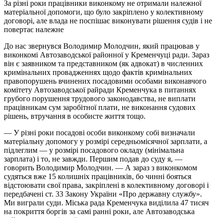
За різні роки працівники виконкому не отримали належної
матеріальної допомоги, що було закріплено у колективному
договорі, але влада не поспішає виконувати рішення судів і не
повертає належне
До нас звернувся Володимир Молодчин, який працював у
виконкомі Автозаводської районної у Кременчуці ради. Зараз
він є заявником та представником (як адвокат) в численних
кримінальних провадженнях щодо фактів кримінальних
правопорушень вчинених посадовими особами виконавчого
комітету Автозаводської райради Кременчука в питаннях
грубого порушення трудового законодавства, не виплати
працівникам сум заробітної плати, не виконання судових
рішень, втручання в особисте життя тощо.
— У різні роки посадові особи виконкому собі визначали
матеріальну допомогу у розмірі середньомісячної зарплати, а
підлеглим — у розмірі посадового окладу (мінімальна
зарплата) і то, не завжди. Першим подав до суду я, —
говорить Володимир Молодчин. — А зараз з виконкомом
судяться вже 15 колишніх працівників, бо чинні бояться
відстоювати свої права, закріплені в колективному договорі і
передбачені ст. 33 Закону України «Про державну службу».
Ми виграли суди. Міська рада Кременчука виділила 47 тисяч
на покриття боргів за самі ранні роки, але Автозаводська