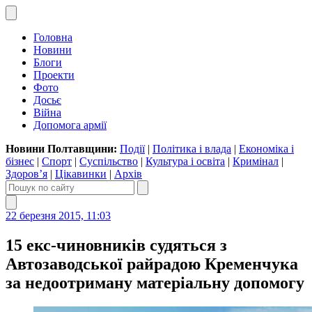
Головна
Новини
Блоги
Проекти
Фото
Досьє
Війна
Допомога армії
Новини Полтавщини:
Події
|
Політика і влада
|
Економіка і
бізнес
|
Спорт
|
Суспільство
|
Культура і освіта
|
Кримінал
|
Здоров’я
|
Цікавинки
|
Архів
22 березня 2015, 11:03
15 екс-чиновників судяться з
Автозаводської райрадою Кременчука
за недоотриману матеріальну допомогу