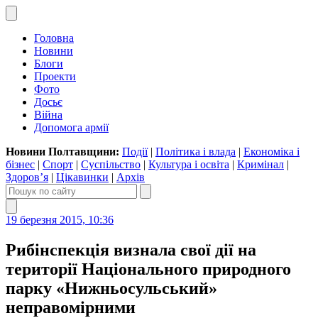
Головна
Новини
Блоги
Проекти
Фото
Досьє
Війна
Допомога армії
Новини Полтавщини:
Події
|
Політика і влада
|
Економіка і
бізнес
|
Спорт
|
Суспільство
|
Культура і освіта
|
Кримінал
|
Здоров’я
|
Цікавинки
|
Архів
19 березня 2015, 10:36
Рибінспекція визнала свої дії на
території Національного природного
парку «Нижньосульський»
неправомірними