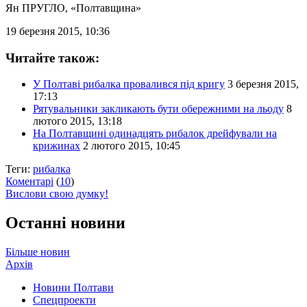
Ян ПРУГЛО
, «Полтавщина»
19 березня 2015, 10:36
Читайте також:
У Полтаві рибалка провалився під кригу
3 березня 2015,
17:13
Рятувальники закликають бути обережними на льоду
8
лютого 2015, 13:18
На Полтавщині одинадцять рибалок дрейфували на
крижинах
2 лютого 2015, 10:45
Теги:
рибалка
Коментарі
(
10
)
Вислови свою думку!
Останні новини
Більше новин
Архів
Новини Полтави
Спецпроекти