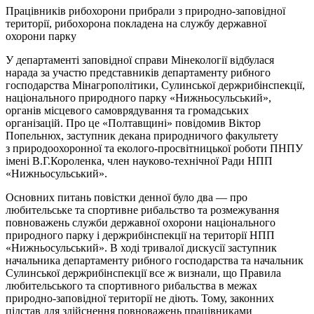
Працівників рибохорони прибрали з природно-заповідної
території, рибохорона покладена на службу державної
охорони парку
У департаменті заповідної справи Мінекології відбулася
нарада за участю представників департаменту рибного
господарства Мінагрополітики, Сулинської держрибінспекції,
національного природного парку «Нижньосульський»,
органів місцевого самоврядування та громадських
організацій. Про це «Полтавщині» повідомив Віктор
Попельнюх, заступник декана природничого факультету
з природоохоронної та еколого-просвітницької роботи ПНПУ
імені В.Г.Короленка, член науково-технічної Ради НПП
«Нижньосульський».
Основних питань повістки денної було два — про
любительське та спортивне рибальство та розмежування
повноважень служби державної охорони національного
природного парку і держрибінспекції на території НПП
«Нижньосульський». В ході тривалої дискусії заступник
начальника департаменту рибного господарства та начальник
Сулинської держрибінспекції все ж визнали, що Правила
любительського та спортивного рибальства в межах
природно-заповідної території не діють. Тому, законних
підстав для здійснення повноважень працівниками