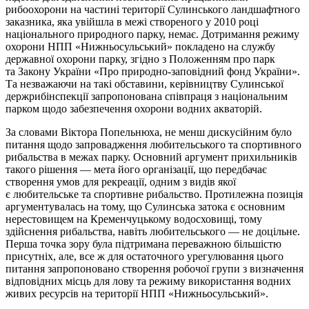
рибоохорони на частині території Сулинського ландшафтного
заказника, яка увійшла в межі створеного у 2010 році
національного природного парку, немає. Дотримання режиму
охорони НПП «Нижньосульський» покладено на службу
державної охорони парку, згідно з Положенням про парк
та Закону України «Про природно-заповідний фонд України».
Та незважаючи на такі обставини, керівництву Сулинської
держрибінспекції запропонована співпраця з національним
парком щодо забезпечення охорони водних акваторій.
За словами Віктора Попельнюха, не менш дискусійним було
питання щодо запровадження любительського та спортивного
рибальства в межах парку. Основний аргумент прихильників
такого рішення — мета його організації, що передбачає
створення умов для рекреації, одним з видів якої
є любительське та спортивне рибальство. Протилежна позиція
аргументувалась на тому, що Сулинська затока є основним
нерестовищем на Кременчуцькому водосховищі, тому
здійснення рибальства, навіть любительського — не доцільне.
Перша точка зору була підтримана переважною більшістю
присутніх, але, все ж для остаточного урегулювання цього
питання запропоновано створення робочої групи з визначення
відповідних місць для лову та режиму використання водних
живих ресурсів на території НПП «Нижньосульський».