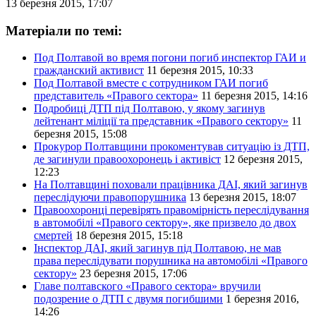
13 березня 2015, 17:07
Матеріали по темі:
Под Полтавой во время погони погиб инспектор ГАИ и
гражданский активист
11 березня 2015, 10:33
Под Полтавой вместе с сотрудником ГАИ погиб
представитель «Правого сектора»
11 березня 2015, 14:16
Подробиці ДТП під Полтавою, у якому загинув
лейтенант міліції та представник «Правого сектору»
11
березня 2015, 15:08
Прокурор Полтавщини прокоментував ситуацію із ДТП,
де загинули правоохоронець і активіст
12 березня 2015,
12:23
На Полтавщині поховали працівника ДАІ, який загинув
переслідуючи правопорушника
13 березня 2015, 18:07
Правоохоронці перевірять правомірність переслідування
в автомобілі «Правого сектору», яке призвело до двох
смертей
18 березня 2015, 15:18
Інспектор ДАІ, який загинув під Полтавою, не мав
права переслідувати порушника на автомобілі «Правого
сектору»
23 березня 2015, 17:06
Главе полтавского «Правого сектора» вручили
подозрение о ДТП с двумя погибшими
1 березня 2016,
14:26