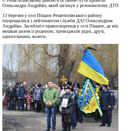
У Решетилівському районі в останню путь провели
Олександра Андрійко, який загинув у резонансному ДТП
13 березня у селі Піщане Решетилівського району
попрощалися з лейтенантом служби ДАІ Олександром
Андрійко. Загиблого правоохоронця у селі Піщане, де він
мешкав разом із родиною, проводжали рідні, друзі,
односельчани, колеги.