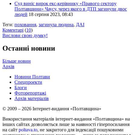
Суд виніс вирок екс-керівнику «Правого сектору
Полтавщини» Чаусу, через якого в ДТП загинули двоє
людей
18 серпня 2023, 08:43
Теги:
поховання
,
загинула людина
,
ДАІ
Коментарі
(
10
)
Вислови свою думку!
Останні новини
Більше новин
Архів
Новини Полтави
Спецпроекти
Блоги
Фоторепортажі
Архів матеріалів
© 2009 – 2026 Інтернет-видання «Полтавщина»
Використання матеріалів інтернет-видання «Полтавщина» на
інших сайтах дозволяється лише за наявності гіперпосилання
на сайт
poltava.to
, не закритого для індексації пошуковими