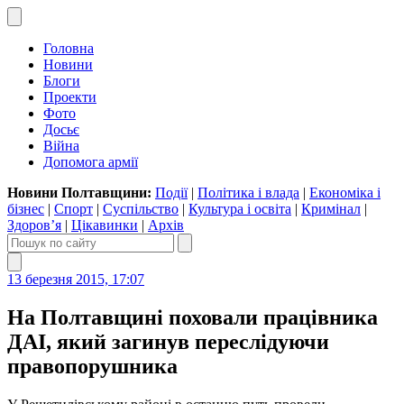
Головна
Новини
Блоги
Проекти
Фото
Досьє
Війна
Допомога армії
Новини Полтавщини:
Події
|
Політика і влада
|
Економіка і
бізнес
|
Спорт
|
Суспільство
|
Культура і освіта
|
Кримінал
|
Здоров’я
|
Цікавинки
|
Архів
13 березня 2015, 17:07
На Полтавщині поховали працівника
ДАІ, який загинув переслідуючи
правопорушника