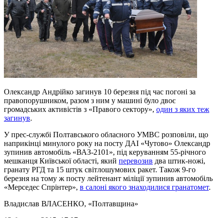
Олександр Андрійко загинув 10 березня під час погоні за
правопорушником, разом з ним у машині було двоє
громадських активістів з «Правого сектору»,
один з яких теж
загинув
.
У прес-службі Полтавського обласного УМВС розповіли, що
наприкінці минулого року на посту ДАІ «Чутово» Олександр
зупинив автомобіль «ВАЗ-2101», під керуванням 55-річного
мешканця Київської області, який
перевозив
два штик-ножі,
гранату РГД та 15 штук світлошумових ракет. Також 9-го
березня на тому ж посту лейтенант міліції зупинив автомобіль
«Мерседес Спрінтер»,
в салоні якого знаходилися гранатомет
.
Владислав ВЛАСЕНКО
, «Полтавщина»