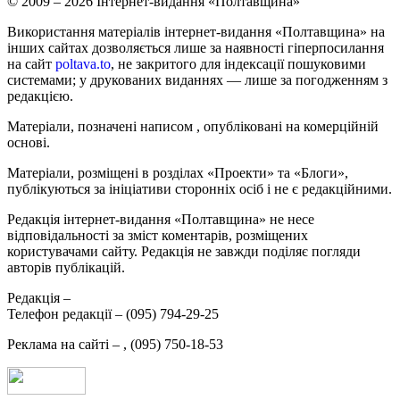
© 2009 – 2026 Інтернет-видання «Полтавщина»
Використання матеріалів інтернет-видання «Полтавщина» на
інших сайтах дозволяється лише за наявності гіперпосилання
на сайт
poltava.to
, не закритого для індексації пошуковими
системами; у друкованих виданнях — лише за погодженням з
редакцією.
Матеріали, позначені написом
, опубліковані на комерційній
основі.
Матеріали, розміщені в розділах «Проекти» та «Блоги»,
публікуються за ініціативи сторонніх осіб і не є редакційними.
Редакція інтернет-видання «Полтавщина» не несе
відповідальності за зміст коментарів, розміщених
користувачами сайту. Редакція не завжди поділяє погляди
авторів публікацій.
Редакція –
Телефон редакції –
(095) 794-29-25
Реклама на сайті –
,
(095) 750-18-53