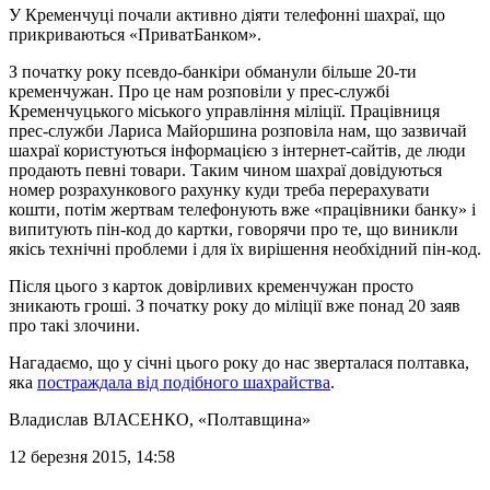
У Кременчуці почали активно діяти телефонні шахраї, що
прикриваються «ПриватБанком».
З початку року псевдо-банкіри обманули більше 20-ти
кременчужан. Про це нам розповіли у прес-службі
Кременчуцького міського управління міліції. Працівниця
прес-служби Лариса Майоршина розповіла нам, що зазвичай
шахраї користуються інформацією з інтернет-сайтів, де люди
продають певні товари. Таким чином шахраї довідуються
номер розрахункового рахунку куди треба перерахувати
кошти, потім жертвам телефонують вже «працівники банку» і
випитують пін-код до картки, говорячи про те, що виникли
якісь технічні проблеми і для їх вирішення необхідний пін-код.
Після цього з карток довірливих кременчужан просто
зникають гроші. З початку року до міліції вже понад 20 заяв
про такі злочини.
Нагадаємо, що у січні цього року до нас зверталася полтавка,
яка
постраждала від подібного шахрайства
.
Владислав ВЛАСЕНКО
, «Полтавщина»
12 березня 2015, 14:58