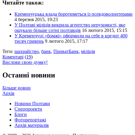
Читайте також:
Кременчуцька влада боротиметься із псевдоволонтерами
4 березня 2015, 19:23
У Полтаві міліція викрила агентство нерухомості, яке
ошукало більше сотні полтавців
16 лютого 2015, 15:15
У Кременчуці «бомжі» оформили на себе в кредит 400
тисяч гривень
9 лютого 2015, 17:17
Теги:
шахрайство
,
банк
,
ПриватБанк
,
міліція
Коментарі
(
19
)
Вислови свою думку!
Останні новини
Більше новин
Архів
Новини Полтави
Спецпроекти
Блоги
Фоторепортажі
Архів матеріалів