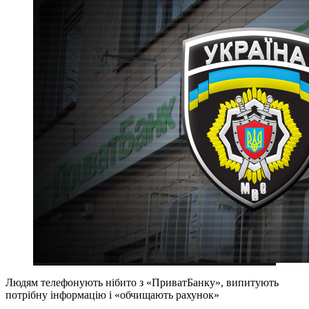
Людям телефонують нібито з «ПриватБанку», випитують
потрібну інформацію і «обчищають рахунок»