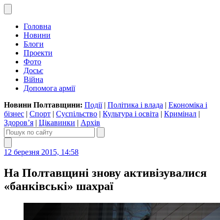
Головна
Новини
Блоги
Проекти
Фото
Досьє
Війна
Допомога армії
Новини Полтавщини:
Події
|
Політика і влада
|
Економіка і
бізнес
|
Спорт
|
Суспільство
|
Культура і освіта
|
Кримінал
|
Здоров’я
|
Цікавинки
|
Архів
12 березня 2015, 14:58
На Полтавщині знову активізувалися
«банківські» шахраї