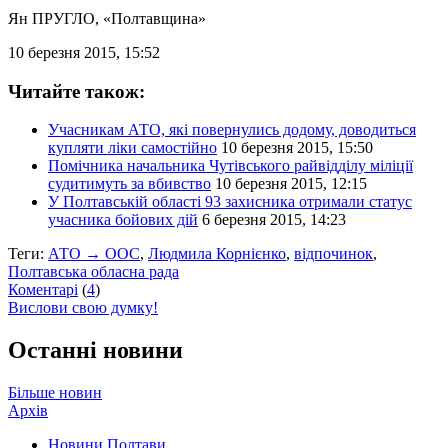
Ян ПРУГЛО
, «Полтавщина»
10 березня 2015, 15:52
Читайте також:
Учасникам АТО, які повернулись додому, доводиться
купляти ліки самостійно
10 березня 2015, 15:50
Помічника начальника Чутівського райвідділу міліції
судитимуть за вбивство
10 березня 2015, 12:15
У Полтавській області 93 захисника отримали статус
учасника бойових дій
6 березня 2015, 14:23
Теги:
АТО → ООС
,
Людмила Корнієнко
,
відпочинок
,
Полтавська обласна рада
Коментарі
(
4
)
Вислови свою думку!
Останні новини
Більше новин
Архів
Новини Полтави