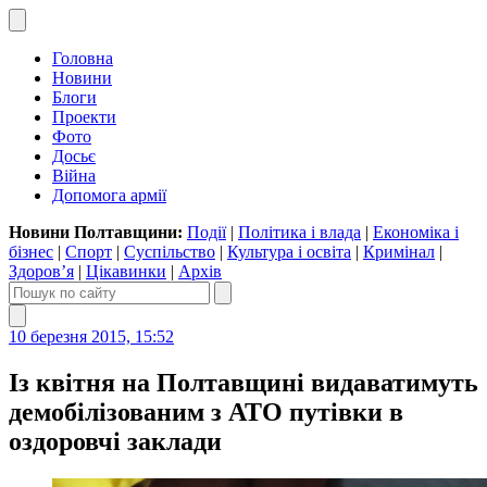
Головна
Новини
Блоги
Проекти
Фото
Досьє
Війна
Допомога армії
Новини Полтавщини:
Події
|
Політика і влада
|
Економіка і
бізнес
|
Спорт
|
Суспільство
|
Культура і освіта
|
Кримінал
|
Здоров’я
|
Цікавинки
|
Архів
10 березня 2015, 15:52
Із квітня на Полтавщині видаватимуть
демобілізованим з АТО путівки в
оздоровчі заклади