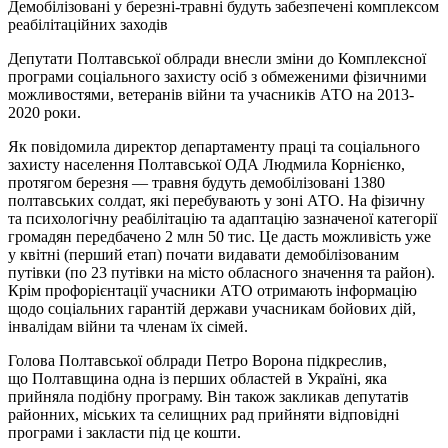
Демобілізовані у березні-травні будуть забезпечені комплексом
реабілітаційних заходів
Депутати Полтавської облради внесли зміни до Комплексної
програми соціального захисту осіб з обмеженими фізичними
можливостями, ветеранів війни та учасників АТО на 2013-
2020 роки.
Як повідомила директор департаменту праці та соціального
захисту населення Полтавської ОДА Людмила Корнієнко,
протягом березня — травня будуть демобілізовані 1380
полтавських солдат, які перебувають у зоні АТО. На фізичну
та психологічну реабілітацію та адаптацію зазначеної категорії
громадян передбачено 2 млн 50 тис. Це дасть можливість уже
у квітні (перший етап) почати видавати демобілізованим
путівки (по 23 путівки на місто обласного значення та район).
Крім профорієнтації учасники АТО отримають інформацію
щодо соціальних гарантій держави учасникам бойових дій,
інвалідам війни та членам їх сімей.
Голова Полтавської облради Петро Ворона підкреслив,
що Полтавщина одна із перших областей в Україні, яка
прийняла подібну програму. Він також закликав депутатів
районних, міських та селищних рад прийняти відповідні
програми і закласти під це кошти.