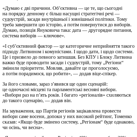
«Думаю є дві причини. Об’єктивна — це те, що сьогодні
на порядку денному є більш насущні стратегічні речі —
судоустрій, засади внутрішньої і зовнішньої політики. Тому
треба завершити цю історію, а потім повернутися до виборів.
Думаю, позиція Януковича така: дата — другорядне питання,
система виборів — ключове».
«І суб’єктивний фактор — це категоричне неприйняття такого
підходу Литвином і комуністами. І щодо дати, і щодо системи.
Це і призвело до певного затишшя. Без КПУ і Блоку Литвина
важко буде проводити засади і судоустрій, тому „Регіони“
змінили пріоритети. Мовляв, давайте це проголосуємо,
а потім порадимося, що робити», — додав віце-спікер.
За його словами, зараз з’явився ще один сценарій:
це одночасні місцеві та парламентські весняні вибори.
«Вибори раз на п’ять років. І багато «регіоналів» схиляються
до такого сценарію, — додав він.
На зауваження, що Партія регіонів зацікавлена провести
вибори саме восени, допоки у них високий рейтинг, Томенко
сказав: «Якщо буде змінено систему, „Регіонам“ буде однаково,
чи осінь, чи весна».