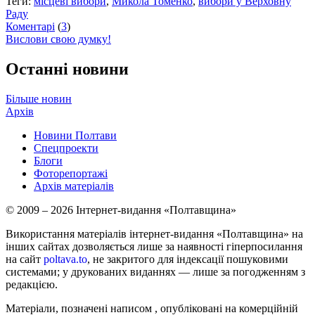
Теги:
місцеві вибори
,
Микола Томенко
,
вибори у Верховну
Раду
Коментарі
(
3
)
Вислови свою думку!
Останні новини
Більше новин
Архів
Новини Полтави
Спецпроекти
Блоги
Фоторепортажі
Архів матеріалів
© 2009 – 2026 Інтернет-видання «Полтавщина»
Використання матеріалів інтернет-видання «Полтавщина» на
інших сайтах дозволяється лише за наявності гіперпосилання
на сайт
poltava.to
, не закритого для індексації пошуковими
системами; у друкованих виданнях — лише за погодженням з
редакцією.
Матеріали, позначені написом
, опубліковані на комерційній