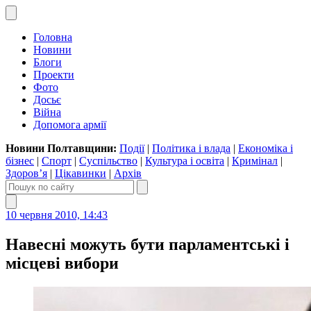
Головна
Новини
Блоги
Проекти
Фото
Досьє
Війна
Допомога армії
Новини Полтавщини:
Події
|
Політика і влада
|
Економіка і
бізнес
|
Спорт
|
Суспільство
|
Культура і освіта
|
Кримінал
|
Здоров’я
|
Цікавинки
|
Архів
10 червня 2010, 14:43
Навесні можуть бути парламентські і
місцеві вибори