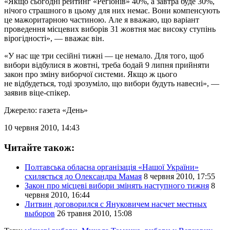
«Якщо сьогодні рейтинг «Регіонів» 40%, а завтра буде 30%,
нічого страшного в цьому для них немає. Вони компенсують
це мажоритарною частиною. Але я вважаю, що варіант
проведення місцевих виборів 31 жовтня має високу ступінь
вірогідності», — вважає він.
«У нас ще три сесійні тижні — це немало. Для того, щоб
вибори відбулися в жовтні, треба бодай 9 липня прийняти
закон про зміну виборчої системи. Якщо ж цього
не відбудеться, тоді зрозуміло, що вибори будуть навесні», —
заявив віце-спікер.
Джерело: газета «День»
10 червня 2010, 14:43
Читайте також:
Полтавська обласна організація «Нашої України»
схиляється до Олександра Мамая
8 червня 2010, 17:55
Закон про місцеві вибори змінять наступного тижня
8
червня 2010, 16:44
Литвин договорился с Януковичем насчет местных
выборов
26 травня 2010, 15:08