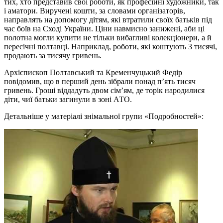
тих, хто представив свої роботи, як професійні художники, так
і аматори. Виручені кошти, за словами організаторів,
направлять на допомогу дітям, які втратили своїх батьків під
час боїв на Сході України. Ціни навмисно занижені, аби ці
полотна могли купити не тільки вибагливі колекціонери, а й
пересічні полтавці. Наприклад, роботи, які коштують 3 тисячі,
продають за тисячу гривень.
Архієпископ Полтавський та Кременчуцький Федір
повідомив, що в перший день зібрали понад п’ять тисяч
гривень. Гроші віддадуть двом сім’ям, де торік народилися
діти, чиї батьки загинули в зоні АТО.
Детальніше у матеріалі знімальної групи «Подробностей»: