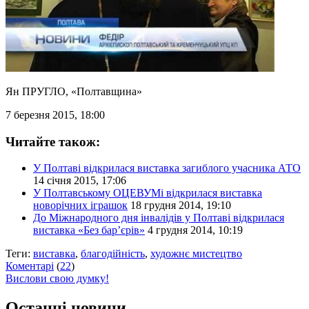
Ян ПРУГЛО
, «Полтавщина»
7 березня 2015, 18:00
Читайте також:
У Полтаві відкрилася виставка загиблого учасника АТО
14 січня 2015, 17:06
У Полтавському ОЦЕВУМі відкрилася виставка
новорічних іграшок
18 грудня 2014, 19:10
До Міжнародного дня інвалідів у Полтаві відкрилася
виставка «Без бар’єрів»
4 грудня 2014, 10:19
Теги:
виставка
,
благодійність
,
художнє мистецтво
Коментарі
(
22
)
Вислови свою думку!
Останні новини