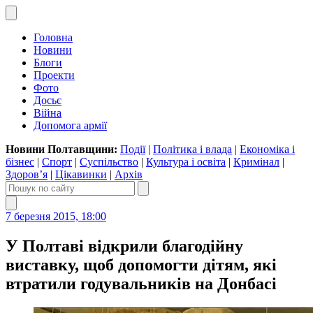
Головна
Новини
Блоги
Проекти
Фото
Досьє
Війна
Допомога армії
Новини Полтавщини:
Події
|
Політика і влада
|
Економіка і
бізнес
|
Спорт
|
Суспільство
|
Культура і освіта
|
Кримінал
|
Здоров’я
|
Цікавинки
|
Архів
7 березня 2015, 18:00
У Полтаві відкрили благодійну
виставку, щоб допомогти дітям, які
втратили годувальників на Донбасі