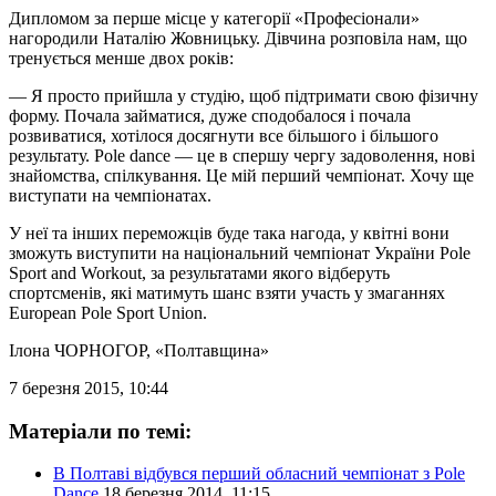
Дипломом за перше місце у категорії «Професіонали»
нагородили Наталію Жовницьку. Дівчина розповіла нам, що
тренується менше двох років:
— Я просто прийшла у студію, щоб підтримати свою фізичну
форму. Почала займатися, дуже сподобалося і почала
розвиватися, хотілося досягнути все більшого і більшого
результату. Pole dance — це в спершу чергу задоволення, нові
знайомства, спілкування. Це мій перший чемпіонат. Хочу ще
виступати на чемпіонатах.
У неї та інших переможців буде така нагода, у квітні вони
зможуть виступити на національний чемпіонат України Pole
Sport and Workout, за результатами якого відберуть
спортсменів, які матимуть шанс взяти участь у змаганнях
European Pole Sport Union.
Ілона ЧОРНОГОР
, «Полтавщина»
7 березня 2015, 10:44
Матеріали по темі:
В Полтаві відбувся перший обласний чемпіонат з Pole
Dance
18 березня 2014, 11:15