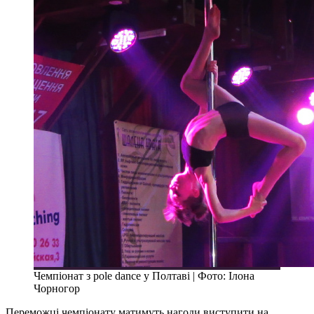
Чемпіонат з pole dance у Полтаві | Фото: Ілона
Чорногор
Переможці чемпіонату матимуть нагоди виступити на