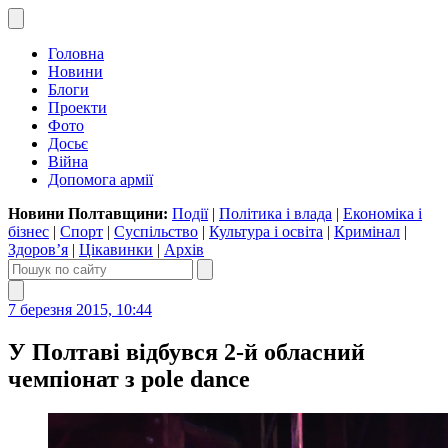
Головна
Новини
Блоги
Проекти
Фото
Досьє
Війна
Допомога армії
Новини Полтавщини:
Події
|
Політика і влада
|
Економіка і
бізнес
|
Спорт
|
Суспільство
|
Культура і освіта
|
Кримінал
|
Здоров’я
|
Цікавинки
|
Архів
7 березня 2015, 10:44
У Полтаві відбувся 2-й обласний
чемпіонат з pole dance