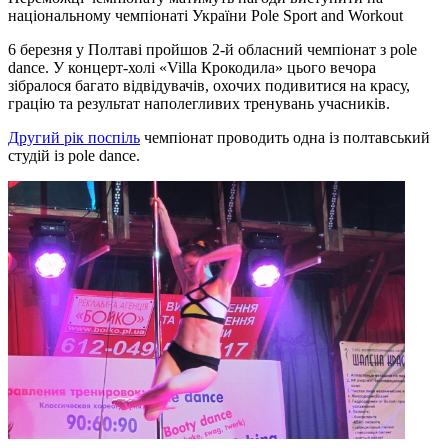
національному чемпіонаті України Pole Sport and Workout
6 березня у Полтаві пройшов 2-й обласний чемпіонат з pole
dance. У концерт-холі «Villa Крокодила» цього вечора
зібралося багато відвідувачів, охочих подивитися на красу,
грацію та результат наполегливих тренувань учасників.
Другий рік поспіль
чемпіонат проводить одна із полтавський
студій із pole dance.