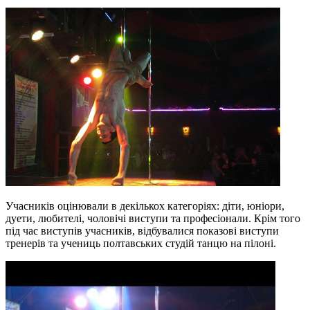
Учасників оцінювали в декількох категоріях: діти, юніори,
дуети, любителі, чоловічі виступи та професіонали. Крім того
під час виступів учасників, відбувалися показові виступи
тренерів та учениць полтавських студій танцю на пілоні.