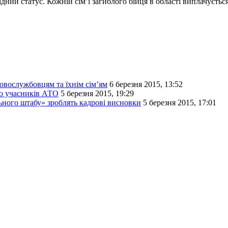
дний статус. Кожній сім’ї загиблого бійця в області виплачуєтьс
ковослужбовцям та їхнім сім’ям
6 березня 2015, 13:52
ію учасників АТО
5 березня 2015, 19:29
ьного штабу» зроблять кадрові висновки
5 березня 2015, 17:01