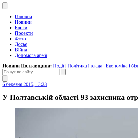
Головна
Новини
Блоги
Проекти
Фото
Досьє
Війна
Допомога армії
Новини Полтавщини:
Події
|
Політика і влада
|
Економіка і біз
6 березня 2015, 13:23
У Полтавській області 93 захисника от