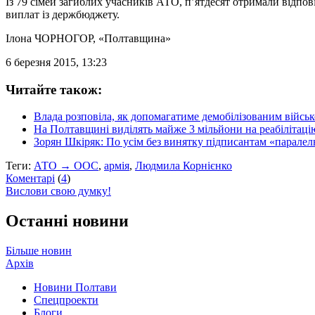
Із 79 сімей загиблих учасників АТО, п’ятдесят отримали відпові
виплат із держбюджету.
Ілона ЧОРНОГОР
, «Полтавщина»
6 березня 2015, 13:23
Читайте також:
Влада розповіла, як допомагатиме демобілізованим війсь
На Полтавщині виділять майже 3 мільйони на реабілітац
Зорян Шкіряк: По усім без винятку підписантам «паралел
Теги:
АТО → ООС
,
армія
,
Людмила Корнієнко
Коментарі
(
4
)
Вислови свою думку!
Останні новини
Більше новин
Архів
Новини Полтави
Спецпроекти
Блоги