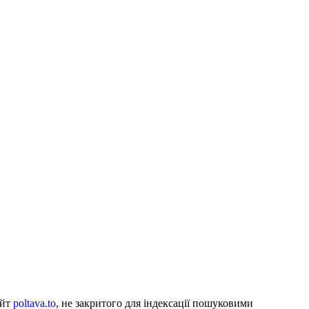
айт
poltava.to
, не закритого для індексації пошуковими