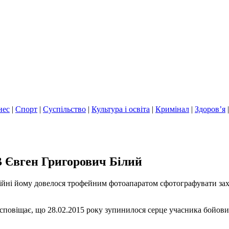
нес
|
Спорт
|
Суспільство
|
Культура і освіта
|
Кримінал
|
Здоров’я
В Євген Григорович Білий
ійні йому довелося трофейним фотоапаратом сфотографувати зах
м сповіщає, що 28.02.2015 року зупинилося серце учасника бойови