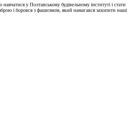
ю навчатися у Полтавському будівельному інституті і стати
зброю і боровся з фашизмом, який намагався захопити наші