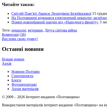
Читайте також:
Світлій Пам’яті Лариси Леонідівни Безобразової
15 грудн
На Полтавщині відкрився електронний некролог загибли
Помер новообраний нардеп від «Народного фронту»
3 ли
Теги:
некролог
,
ветерани
,
Друга світова війна
Коментарі
(
36
)
Вислови свою думку!
Останні новини
Більше новин
Архів
Новини Полтави
Спецпроекти
Блоги
Фоторепортажі
Архів матеріалів
© 2009 – 2026 Інтернет-видання «Полтавщина»
Використання матеріалів інтернет-видання «Полтавщина» на ін