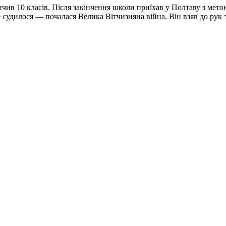
чив 10 класів. Після закінчення школи приїхав у Полтаву з мето
судилося — почалася Велика Вітчизняна війна. Він взяв до рук 