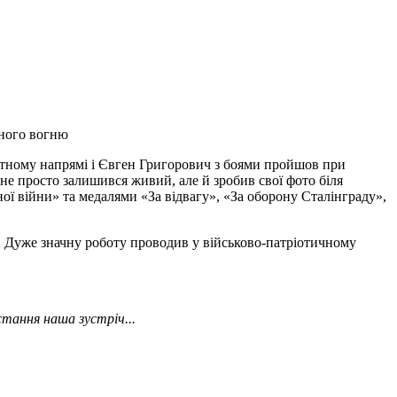
чного вогню
оротному напрямі і Євген Григорович з боями пройшов при
н не просто залишився живий, але й зробив свої фото біля
ї війни» та медалями «За відвагу», «За оборону Сталінграду»,
. Дуже значну роботу проводив у військово-патріотичному
остання наша зустріч...