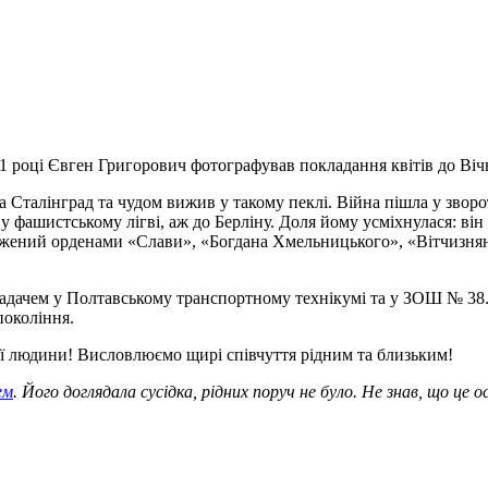
1 році Євген Григорович фотографував покладання квітів до Ві
 за Сталінград та чудом вижив у такому пеклі. Війна пішла у зв
ї у фашистському лігві, аж до Берліну. Доля йому усміхнулася: ві
джений орденами «Слави», «Богдана Хмельницького», «Вітчизняно
ладачем у Полтавському транспортному технікумі та у ЗОШ № 38
покоління.
ї людини! Висловлюємо щирі співчуття рідним та близьким!
ем
. Його доглядала сусідка, рідних поруч не було. Не знав, що це 