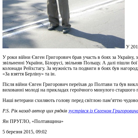
У 201
У роки війни Євген Григорович брав участь в боях за Україну,
звільненні України, Білорусі, звільняв Польщу. А далі пішли бо
колонади Рейхстагу. За мужність та подвиги в боях був нагоро
«За взяття Берліну» та ін.
Після війни Євген Григорович переїхав до Полтави та був вик
вихованні молоді на прикладах героїчного минулого старшого 
Наші ветерани схиляють голову перед світлою пам’яттю чудово
P.S. Рік назад автор цих рядків
зустрівся із Євгеном Григорович
Ян ПРУГЛО
, «Полтавщина»
5 березня 2015, 09:02