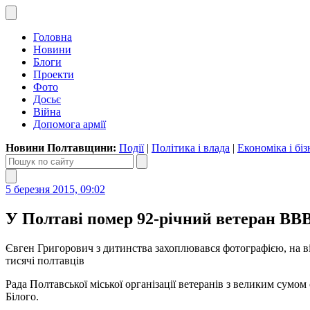
Головна
Новини
Блоги
Проекти
Фото
Досьє
Війна
Допомога армії
Новини Полтавщини:
Події
|
Політика і влада
|
Економіка і біз
5 березня 2015, 09:02
У Полтаві помер 92-річний ветеран ВВ
Євген Григорович з дитинства захоплювався фотографією, на в
тисячі полтавців
Рада Полтавської міської організації ветеранів з великим сумо
Білого.