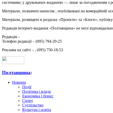
системами; у друкованих виданнях — лише за погодженням з р
Матеріали, позначені написом
, опубліковані на комерційній ос
Матеріали, розміщені в розділах «Проекти» та «Блоги», публікую
Редакція інтернет-видання «Полтавщина» не несе відповідальнос
Редакція –
Телефон редакції –
(095) 794-29-25
Реклама на сайті –
,
(095) 750-18-53
Полтавщина
:
Новини
Події
Політика і влада
Економіка і бізнес
Спорт
Суспільство
Культура і освіта