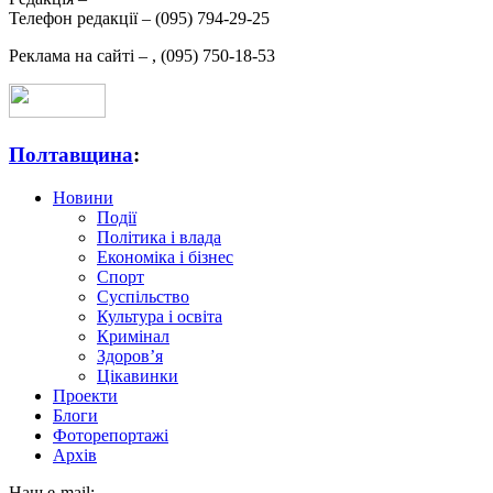
Телефон редакції –
(095) 794-29-25
Реклама на сайті –
,
(095) 750-18-53
Полтавщина
:
Новини
Події
Політика і влада
Економіка і бізнес
Спорт
Суспільство
Культура і освіта
Кримінал
Здоров’я
Цікавинки
Проекти
Блоги
Фоторепортажі
Архів
Наш e-mail: