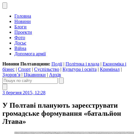
Головна
Новини
Блоги
Проекти
Фото
Досьє
Війна
Допомога армії
Новини Полтавщини:
Події
|
Політика і влада
|
Економіка і
бізнес
|
Спорт
|
Суспільство
|
Культура і освіта
|
Кримінал
|
Здоров’я
|
Цікавинки
|
Архів
3 березня 2015, 12:28
У Полтаві планують зареєструвати
громадське формування «батальйон
Лтава»