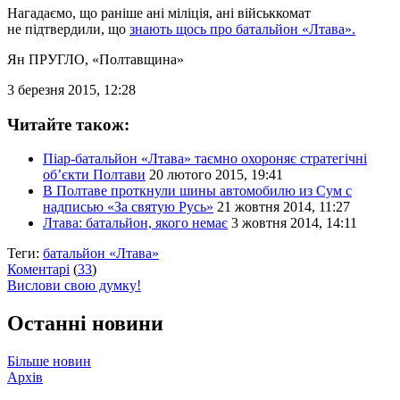
Нагадаємо, що раніше ані міліція, ані військкомат
не підтвердили, що
знають щось про батальйон «Лтава».
Ян ПРУГЛО
, «Полтавщина»
3 березня 2015, 12:28
Читайте також:
Піар-батальйон «Лтава» таємно охороняє стратегічні
об’єкти Полтави
20 лютого 2015, 19:41
В Полтаве проткнули шины автомобилю из Сум с
надписью «За святую Русь»
21 жовтня 2014, 11:27
Лтава: батальйон, якого немає
3 жовтня 2014, 14:11
Теги:
батальйон «Лтава»
Коментарі
(
33
)
Вислови свою думку!
Останні новини
Більше новин
Архів