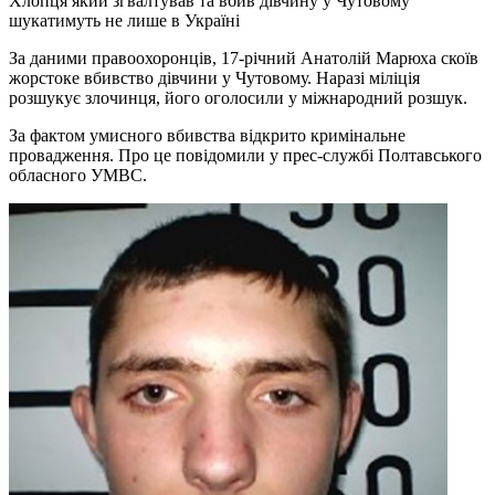
Хлопця який згвалтував та вбив дівчину у Чутовому
шукатимуть не лише в Україні
За даними правоохоронців, 17-річний Анатолій Марюха скоїв
жорстоке вбивство дівчини у Чутовому. Наразі міліція
розшукує злочинця, його оголосили у міжнародний розшук.
За фактом умисного вбивства відкрито кримінальне
провадження. Про це повідомили у прес-службі Полтавського
обласного УМВС.