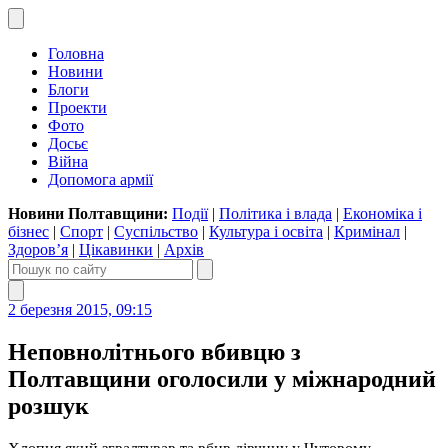
Головна
Новини
Блоги
Проекти
Фото
Досьє
Війна
Допомога армії
Новини Полтавщини:
Події
|
Політика і влада
|
Економіка і
бізнес
|
Спорт
|
Суспільство
|
Культура і освіта
|
Кримінал
|
Здоров’я
|
Цікавинки
|
Архів
2 березня 2015, 09:15
Неповнолітнього вбивцю з
Полтавщини оголосили у міжнародний
розшук