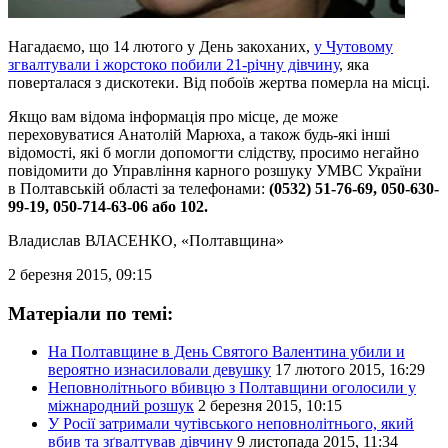
Нагадаємо, що 14 лютого у День закоханих,
у Чутовому
згвалтували і жорстоко побили 21-річну дівчину
, яка
поверталася з дискотеки. Від побоїв жертва померла на місці.
Якщо вам відома інформація про місце, де може
переховуватися Анатолій Марюха, а також будь-які інші
відомості, які б могли допомогти слідству, просимо негайно
повідомити до Управління карного розшуку УМВС України
в Полтавській області за телефонами:
(0532) 51-76-69, 050-630-
99-19, 050-714-63-06 або 102.
Владислав ВЛАСЕНКО
, «Полтавщина»
2 березня 2015, 09:15
Матеріали по темі:
На Полтавщине в День Святого Валентина убили и
вероятно изнасиловали девушку
17 лютого 2015, 16:29
Неповнолітнього вбивцю з Полтавщини оголосили у
міжнародний розшук
2 березня 2015, 10:15
У Росії затримали чутівського неповнолітнього, який
вбив та зґвалтував дівчину
9 листопада 2015, 11:34