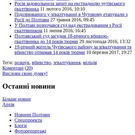
Росія задовольнила запит на екстрадицію чутівського
ґвалтівника
11 лютого 2016, 10:10
Підозрюваного у зґвалтуванні в Чутовому етапували з
Росії до Полтави
27 травня 2016, 09:45
У Полтаві розпочався суд над екстрадованим з Росії
гвалтівником
11 липня 2016, 16:45
Полтавський суд засудив 18-річного вбивцю-
ґвалтівника до 14 років тюрми
29 листопада 2016, 13:32
19-річний житель Чутівського району за зґвалтування та
вбивство отримав 14 років тюрми
10 березня 2017, 19:27
Теги:
розшук
,
вбивство
,
зґвалтування
,
міліція
Коментарі
(
20
)
Вислови свою думку!
Останні новини
Більше новин
Архів
Новини Полтави
Спецпроекти
Блоги
Фоторепортажі