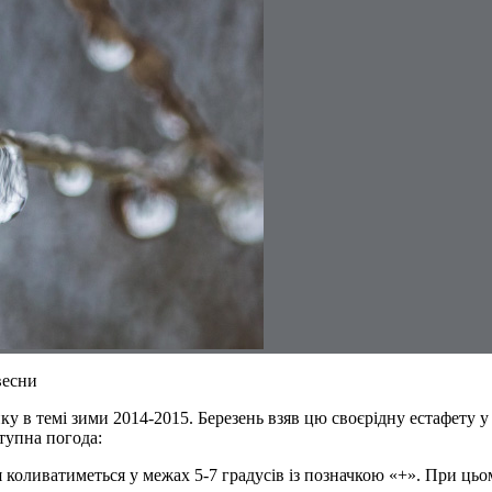
весни
у в темі зими 2014-2015. Березень взяв цю своєрідну естафету у
тупна погода:
я коливатиметься у межах 5-7 градусів із позначкою «+». При цьом