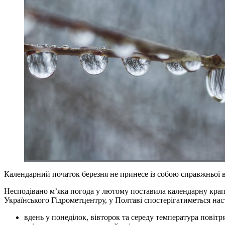
Календарний початок березня не принесе із собою справжньої 
Несподівано м’яка погода у лютому поставила календарну крапк
Українського Гідрометцентру, у Полтаві спостерігатиметься нас
вдень у понеділок, вівторок та середу температура повітр