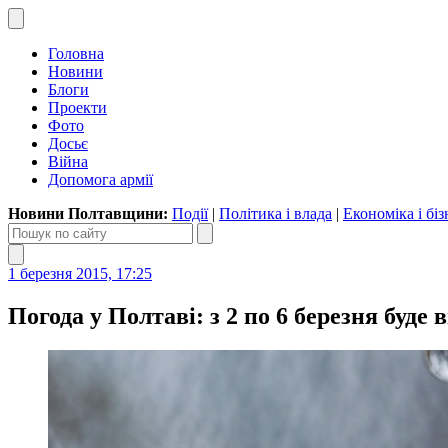
Головна
Новини
Блоги
Проекти
Фото
Досьє
Війна
Допомога армії
Новини Полтавщини:
Події
|
Політика і влада
|
Економіка і біз
1 березня 2015, 17:25
Погода у Полтаві: з 2 по 6 березня буде 