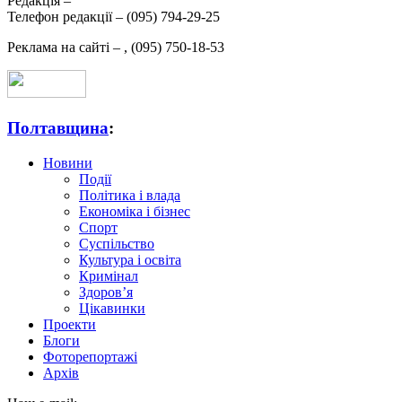
Редакція –
Телефон редакції –
(095) 794-29-25
Реклама на сайті –
,
(095) 750-18-53
Полтавщина
:
Новини
Події
Політика і влада
Економіка і бізнес
Спорт
Суспільство
Культура і освіта
Кримінал
Здоров’я
Цікавинки
Проекти
Блоги
Фоторепортажі
Архів