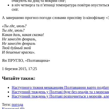
очікують на дощ та мокрий сніг;
в ніч четверга та п’ятниці температура повітря опуститьс
сніг.
А завершимо прогноз погоди словами приспіву із кінофільму «
«Ты где, июль?
Ты где, июль?
Какая даль, какая сказка!
Не занесёт февраль,
Не занесёт февраль
Твой буйный зной
И бешеные краски».
Ян ПРУГЛО
, «Полтавщина»
1 березня 2015, 17:25
Читайте також:
Наступного тижня мешканцям Полтавщини варто подбат
Наступний тиждень у Полтаві буде без опадів та з мороза
Наступний тиждень у Полтаві розпочнеться з морозів, але
Теги:
погода
Коментарі
(
9
)