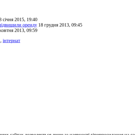
8 січня 2015, 19:40
 підвищили оренду
18 грудня 2013, 09:45
жовтня 2013, 09:59
»
,
інтернат
ших сайтах дозволяється лише за наявності гіперпосилання на с