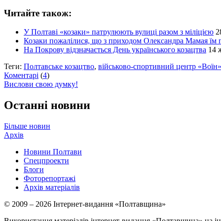
Читайте також:
У Полтаві «козаки» патрулюють вулиці разом з міліцією
2
Козаки пожалілися, що з приходом Олександра Мамая їм
На Покрову відзначається День українського козацтва
14 
Теги:
Полтавське козацтво
,
військово-спортивний центр «Воїн
Коментарі
(
4
)
Вислови свою думку!
Останні новини
Більше новин
Архів
Новини Полтави
Спецпроекти
Блоги
Фоторепортажі
Архів матеріалів
© 2009 – 2026 Інтернет-видання «Полтавщина»
Використання матеріалів інтернет-видання «Полтавщина» на ін