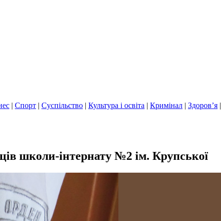
нес
|
Спорт
|
Суспільство
|
Культура і освіта
|
Кримінал
|
Здоров’я
ів школи-інтернату №2 ім. Крупської