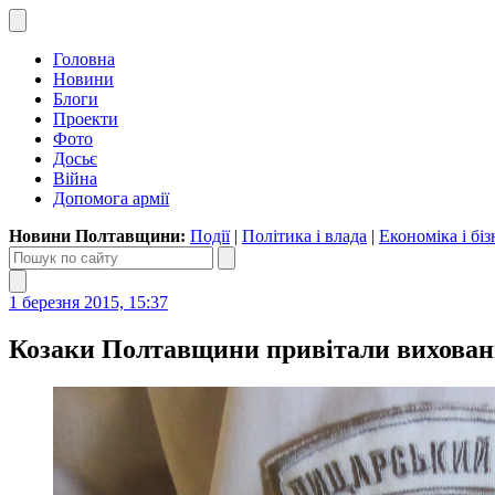
Головна
Новини
Блоги
Проекти
Фото
Досьє
Війна
Допомога армії
Новини Полтавщини:
Події
|
Політика і влада
|
Економіка і біз
1 березня 2015, 15:37
Козаки Полтавщини привітали вихованц