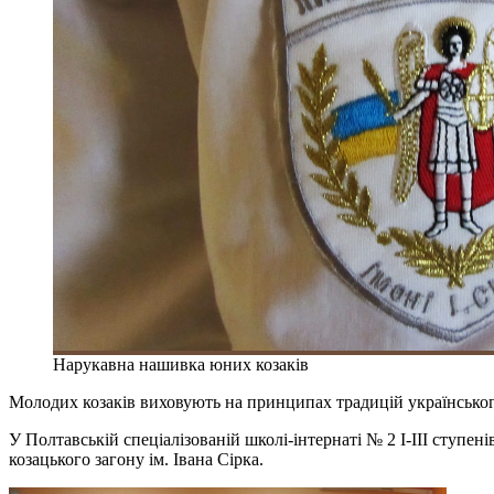
Нарукавна нашивка юних козаків
Молодих козаків виховують на принципах традицій українсько
У Полтавській спеціалізованій школі-інтернаті № 2 І-ІІІ ступе
козацького загону ім. Івана Сірка.