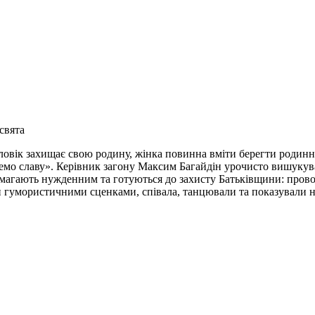
свята
чоловік захищає свою родину, жінка повинна вміти берегти родинн
демо славу». Керівник загону Максим Багайдін урочисто вишукував
опомагають нужденним та готуються до захисту Батьківщини: пров
али гумористичними сценками, співала, танцювали та показували