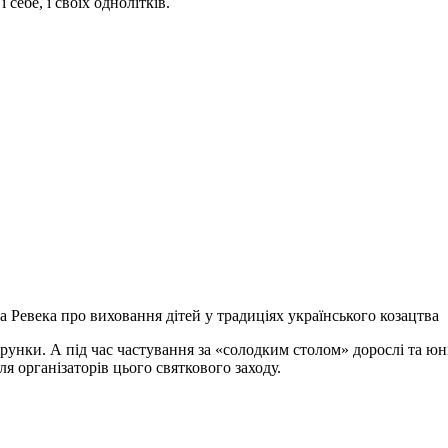
себе, і своїх однолітків.
 Ревека про виховання дітей у традиціях українського козацтва
арунки. А під час частування за «солодким столом» дорослі та юн
я організаторів цього святкового заходу.