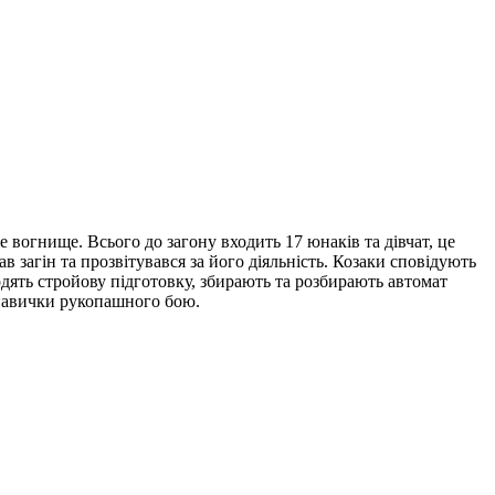
е вогнище. Всього до загону входить 17 юнаків та дівчат, це
 загін та прозвітувався за його діяльність. Козаки сповідують
одять стройову підготовку, збирають та розбирають автомат
 навички рукопашного бою.