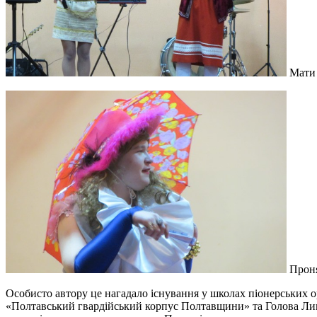
Мати 
Проня
Особисто автору це нагадало існування у школах піонерських о
«Полтавський гвардійський корпус Полтавщини» та Голова Лицар