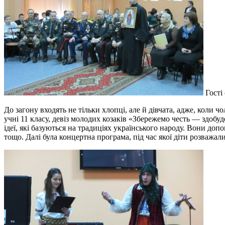
Гості 
До загону входять не тільки хлопці, але й дівчата, адже, коли 
учні 11 класу, девіз молодих козаків «Збережемо честь — здобу
ідеї, які базуються на традиціях українського народу. Вони д
тощо. Далі була концертна програма, під час якої діти розваж