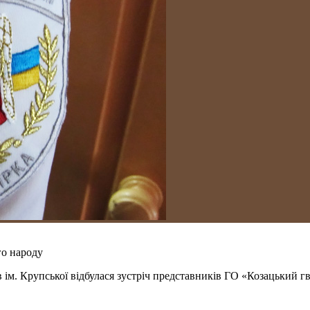
го народу
нів ім. Крупської відбулася зустріч представників ГО «Козацький