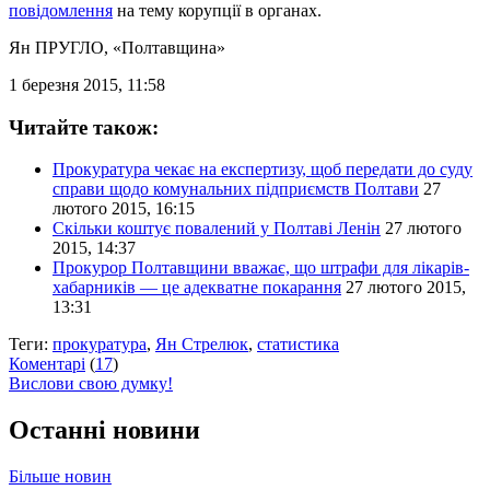
повідомлення
на тему корупції в органах.
Ян ПРУГЛО
, «Полтавщина»
1 березня 2015, 11:58
Читайте також:
Прокуратура чекає на експертизу, щоб передати до суду
справи щодо комунальних підприємств Полтави
27
лютого 2015, 16:15
Скільки коштує повалений у Полтаві Ленін
27 лютого
2015, 14:37
Прокурор Полтавщини вважає, що штрафи для лікарів-
хабарників — це адекватне покарання
27 лютого 2015,
13:31
Теги:
прокуратура
,
Ян Стрелюк
,
статистика
Коментарі
(
17
)
Вислови свою думку!
Останні новини
Більше новин